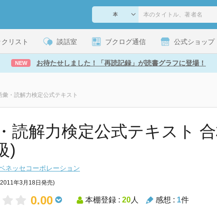
ックリスト
談話室
ブクログ通信
公式ショップ
お待たせしました！「再読記録」が読書グラフに登場！
NEW
級 語彙・読解力検定公式テキスト
・読解力検定公式テキスト 合
級)
ベネッセコーポレーション
(2011年3月18日発売)
0.00
本棚登録 :
20
人
感想 :
1
件