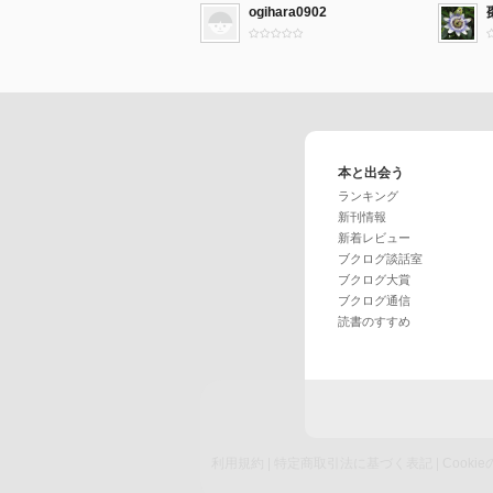
ogihara0902
本と出会う
ランキング
新刊情報
新着レビュー
ブクログ談話室
ブクログ大賞
ブクログ通信
読書のすすめ
利用規約
|
特定商取引法に基づく表記
|
Cook