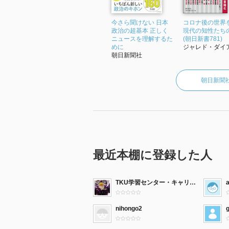
今さら聞けない 日本
コロナ後の世界
政治の超基本 正しく
現代の知性たち
ニュースを理解するた
(朝日新書781)
めに
ジャレド・ダイア.
朝日新聞社
朝日新聞
最近本棚に登録した人
TKU学習センター・キャリアセンター
nihongo2