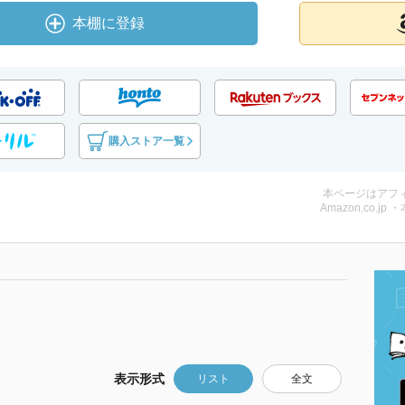
本棚に登録
購入ストア一覧
本ページはアフ
Amazon.co.jp 
表示形式
リスト
全文