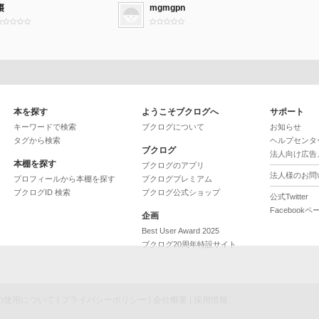
棗
mgmgpn
本を探す
ようこそブクログへ
サポート
キーワードで検索
ブクログについて
お知らせ
タグから検索
ヘルプセンタ
ブクログ
法人向け広告
本棚を探す
ブクログのアプリ
法人様のお問
プロフィールから本棚を探す
ブクログプレミアム
ブクログID 検索
ブクログ公式ショップ
公式Twitter
Facebookペ
企画
Best User Award 2025
ブクログ20周年特設サイト
ieの使用について
|
プライバシーポリシー
|
会社概要
|
採用情報