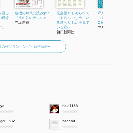
を語る
危機の時代に読み解く
完全版 いじめられて
私たちはどう生きる
の視線
『風の谷のナウシカ』
いる君へ いじめてい
コロナ後の世界を語
赤坂憲雄
る君へ いじめを見て
2 (朝日新書831)
..
いる君へ
マルクス・ガブリ...
朝日新聞社
社の作品ランキング・新刊情報へ
aya
blue7168
ggd00532
becchu