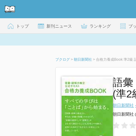
トップ
新刊ニュース
ランキング
ブ
ブクログ
>
朝日新聞社
>
合格力養成Book 準2
語彙
(準2
朝日新聞社
朝日新聞社