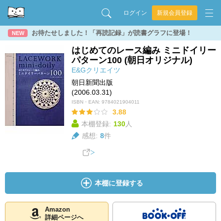
ログイン
新規会員登録
お待たせしました！「再読記録」が読書グラフに登場！
NEW
はじめてのレース編み ミニドイリー
パターン100 (朝日オリジナル)
E&Gクリエイツ
朝日新聞出版
(2006.03.31)
ISBN・EAN:
9784021904011
3.88
本棚登録:
130
人
感想:
8
件
本棚に登録する
Amazon
詳細ページへ