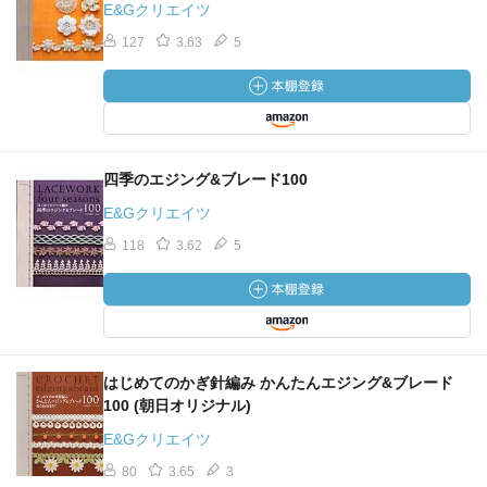
E&Gクリエイツ
127
3.63
5
四季のエジング&ブレード100
E&Gクリエイツ
118
3.62
5
はじめてのかぎ針編み かんたんエジング&ブレード
100 (朝日オリジナル)
E&Gクリエイツ
80
3.65
3