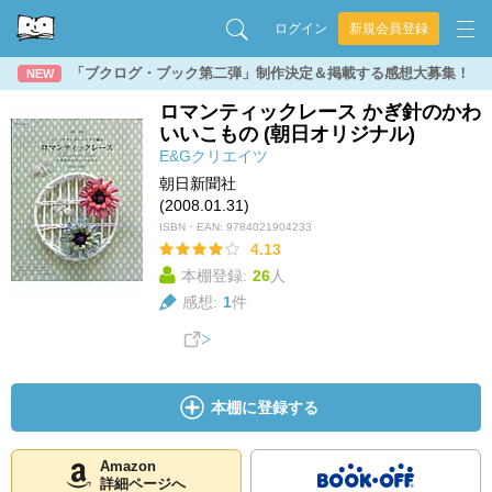
ログイン
新規会員登録
「ブクログ・ブック第二弾」制作決定＆掲載する感想大募集！
NEW
ロマンティックレース かぎ針のかわ
いいこもの (朝日オリジナル)
E&Gクリエイツ
朝日新聞社
(2008.01.31)
ISBN・EAN:
9784021904233
4.13
本棚登録:
26
人
感想:
1
件
本棚に登録する
Amazon
詳細ページへ