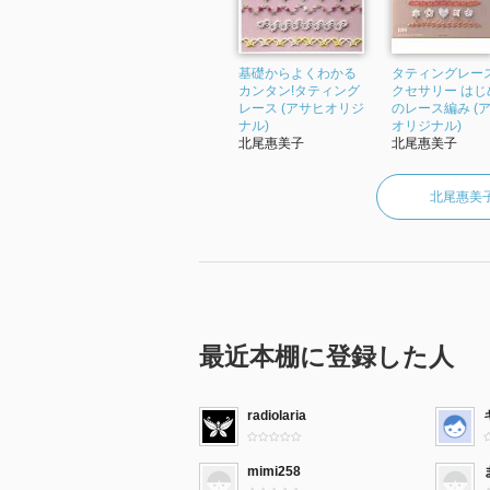
基礎からよくわかる
タティングレー
カンタン!タティング
クセサリー はじ
レース (アサヒオリジ
のレース編み (
ナル)
オリジナル)
北尾惠美子
北尾惠美子
北尾惠美
最近本棚に登録した人
radiolaria
mimi258