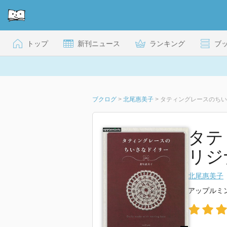
トップ
新刊ニュース
ランキング
ブ
ブクログ
>
北尾惠美子
>
タティングレースのちい
タテ
リジ
北尾惠美子
アップルミ