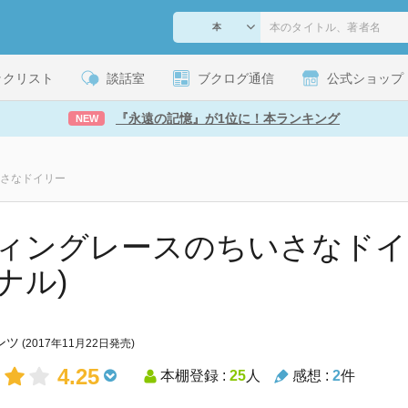
ックリスト
談話室
ブクログ通信
公式ショップ
『永遠の記憶』が1位に！本ランキング
NEW
さなドイリー
ィングレースのちいさなドイリ
ナル)
ンツ
(2017年11月22日発売)
4.25
本棚登録 :
25
人
感想 :
2
件