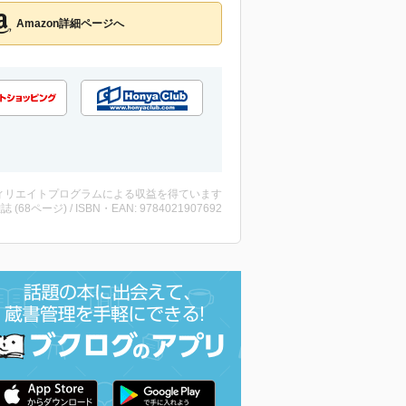
Amazon詳細ページへ
ィリエイトプログラムによる収益を得ています
雑誌 (68ページ) / ISBN・EAN: 9784021907692