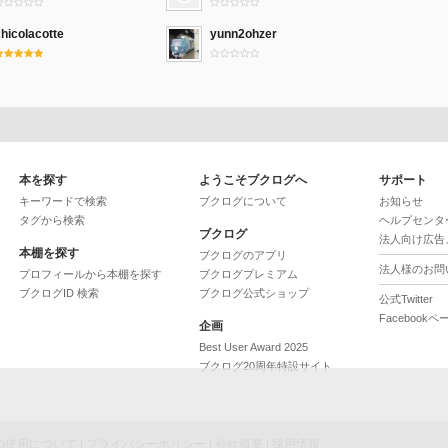
hicolacotte
yunn2ohzer
本を探す
ようこそブクログへ
サポート
キーワードで検索
ブクログについて
お知らせ
タグから検索
ヘルプセンタ
ブクログ
法人向け広告
本棚を探す
ブクログのアプリ
法人様のお問
プロフィールから本棚を探す
ブクログプレミアム
ブクログID 検索
ブクログ公式ショップ
公式Twitter
Facebookペ
企画
Best User Award 2025
ブクログ20周年特設サイト
ieの使用について
|
プライバシーポリシー
|
会社概要
|
採用情報