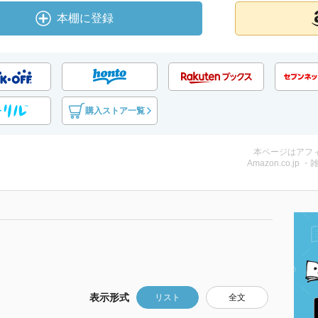
本棚に登録
購入ストア一覧
本ページはアフ
Amazon.co.jp ・
表示形式
リスト
全文