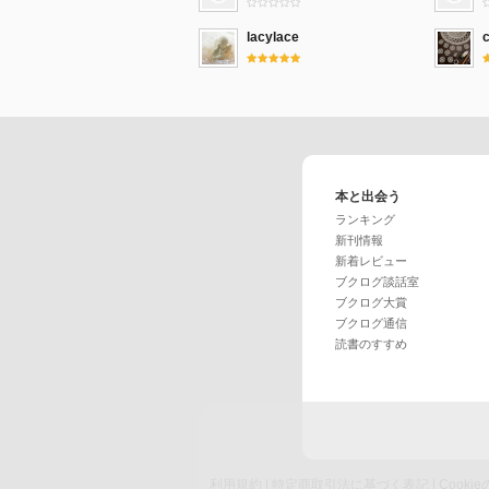
lacylace
c
本と出会う
ランキング
新刊情報
新着レビュー
ブクログ談話室
ブクログ大賞
ブクログ通信
読書のすすめ
利用規約
|
特定商取引法に基づく表記
|
Cook