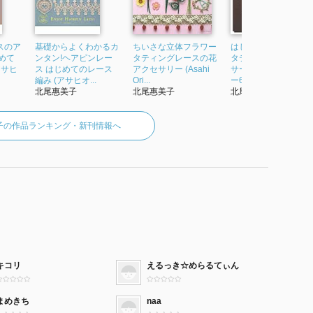
スのア
基礎からよくわかるカ
ちいさな立体フラワー
はじめてのレース編
めて
ンタン!ヘアピンレー
タティングレースの花
タティングレースの
アサヒ
ス はじめてのレース
アクセサリー (Asahi
サージュ&アクセサリ
編み (アサヒオ...
Ori...
ー63+20 増...
北尾惠美子
北尾惠美子
北尾惠美子
子の作品ランキング・新刊情報へ
キコリ
えるっき☆めらるてぃん
まめきち
naa