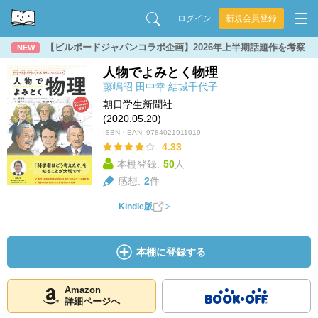
ログイン
新規会員登録
【ビルボードジャパンコラボ企画】2026年上半期話題作を考察
NEW
人物でよみとく物理
藤嶋昭
田中幸
結城千代子
朝日学生新聞社
(2020.05.20)
ISBN・EAN:
9784021911019
4.33
本棚登録:
50
人
感想:
2
件
Kindle版
本棚に登録する
Amazon
詳細ページへ