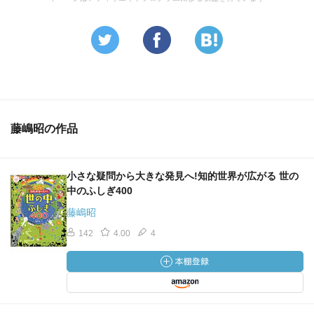
藤嶋昭の作品
小さな疑問から大きな発見へ!知的世界が広がる 世の
中のふしぎ400
藤嶋昭
142
4.00
4