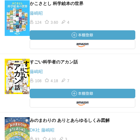
かこさとし 科学絵本の世界
藤嶋昭
124
3.60
4
すごい科学者のアカン話
藤嶋昭
108
4.18
7
みのまわりの ありとあらゆるしくみ図解
DK社 藤嶋昭
93
4.20
3