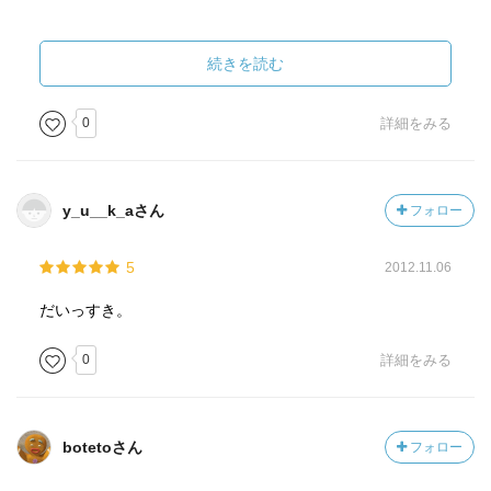
（先整理到這！）
続きを読む
．。★★★★★★★★★★★★★★★★★★★★
0
詳細をみる
附錄說到此作誕生的原由～十分有趣ＸＤ
而且今市子說～「第１次將連載集結為單行本，真是開心極
y_u__k_aさん
フォロー
了！」
或是和編輯討論時，說「我從沒想過畫連續的東西」
5
2012.11.06
（ネムキ 1995~）
畫風已經挺穩定成熟了耶～好厲害＠＠；
だいっすき。
＊
0
詳細をみる
botetoさん
フォロー