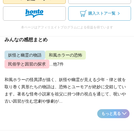
購入ストア一覧
本ページはアフィリエイトプログラムによる収益を得ています
みんなの感想まとめ
妖怪と幽霊の物語
和風ホラーの恐怖
民俗学と因習の探求
...他7件
和風ホラーの怪異譚が描く、妖怪や幽霊が見える少年・律と彼を
取り巻く異形たちの物語は、恐怖とユーモアが絶妙に交錯してい
ます。著名な怪奇小説家を祖父に持つ律の視点を通じて、呪いや
古い因習が生む悲劇や惨劇が...
もっと見る