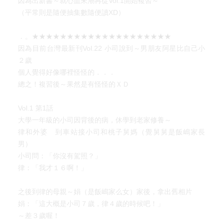
因為出新書～就心血來潮再從Vol.1開始複習～
（平常則是隨便抽集數隨便讀XD）
．。★★★★★★★★★★★★★★★★★★★★
因為目前台灣最新刊Vol.22 小司說到～男朋友阿星比自己小
２歲
個人覺得好像哪裡怪怪的．．．
總之！複習後～果然是有怪怪的ＸＤ
Vol.1 第1話
大學一年級的小司因背後的病，休學到老家修養～
律和外婆 到車站接小司和桃子舅媽（覺舅舅是飯嶋家長
男）
小司問：「你沒有駕照？」
律：「我才１６啊！」
之後到律的母親～娟（是飯嶋家么女）家後，拿出舊相片
娟：「這大概是小司７歲，律４歲的時候吧！」
～差３歲喔！