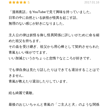
5
2017.01.16
「漫画夜話」をYouTubeで見て興味を持っていました。
日常の中に自然といる妖怪が怪異を起こす話。
無理のない感じが好きになりました。
主人公の律は妖怪を御し怪異関係に詳しいがために命を縮
めた祖父を持ちます。
その血を受け継ぎ、祖父から用心棒として契約させられた
青嵐もいい味がでてます。
いい加減というかちょっと怠惰？なところが好きです。
でも律自身は見たり話したりはできても退治することはで
きません。
青嵐が教えたり退治したりしています。
絵も綺麗で素敵。
最後のおじいちゃんと青嵐の「ご主人と犬」のような関係