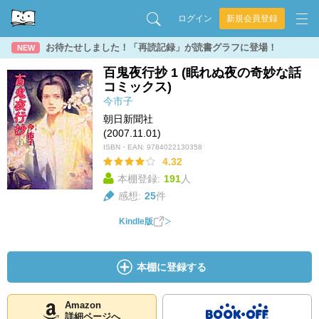
ログイン
新規会員登録
お待たせしました！「再読記録」が読書グラフに登場！
NEW
百鬼夜行抄 1 (眠れぬ夜の奇妙な話
コミックス)
今市子
朝日新聞社
(2007.11.01)
ISBN・EAN:
9784022130358
4.32
本棚登録:
191
人
感想:
25
件
Kindle版
本棚に登録する
Amazon
詳細ページへ