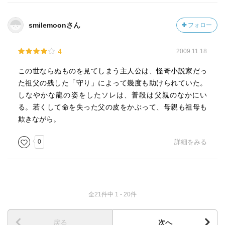
smilemoonさん
フォロー
4
2009.11.18
この世ならぬものを見てしまう主人公は、怪奇小説家だっ
た祖父の残した「守り」によって幾度も助けられていた。
しなやかな龍の姿をしたソレは、普段は父親のなかにい
る。若くして命を失った父の皮をかぶって、母親も祖母も
欺きながら。
0
詳細をみる
全21件中 1 - 20件
戻る
次へ