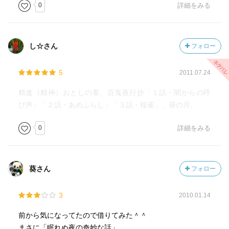
0
詳細をみる
し☆さん
フォロー
5
2011.07.24
精進（精神）おとしの客、百鬼夜行抄「１話・闇からの呼
び声」「２話・あめふらし」「３話・桜雀」、昼の月。
0
詳細をみる
葵さん
フォロー
3
2010.01.14
前から気になってたので借りてみた＾＾
まさに「眠れぬ夜の奇妙な話」。