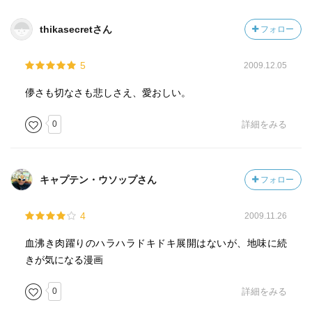
thikasecretさん
フォロー
5
2009.12.05
儚さも切なさも悲しさえ、愛おしい。
0
詳細をみる
キャプテン・ウソップさん
フォロー
4
2009.11.26
血沸き肉躍りのハラハラドキドキ展開はないが、地味に続
きが気になる漫画
0
詳細をみる