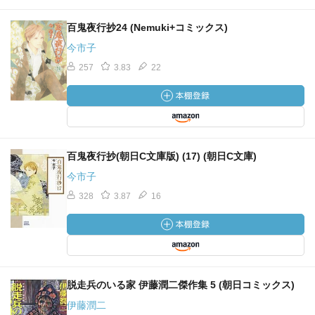
百鬼夜行抄24 (Nemuki+コミックス)
今市子
257
3.83
22
百鬼夜行抄(朝日C文庫版) (17) (朝日C文庫)
今市子
328
3.87
16
脱走兵のいる家 伊藤潤二傑作集 5 (朝日コミックス)
伊藤潤二