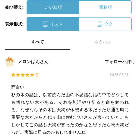
並び替え:
いいね順
新着順
表示形式:
リスト
全文
すべて
ネタバレ
メロンぱんさん
フォロー不許可
5
2026.06.11
面白い
杉の木の話は、以前読んだ山の不思議な話の中でどうして
も切れない木がある、それを無理やり切ると命を奪われ
る、なぜならその木は天狗が休憩する木だったり通る時に
重要な木だからと代々山に住むじいさんが言っていた。も
しかしてこの話も天狗が怒ったのかなと思ったら烏天狗だ
った。実際に居るのかもしれませんね