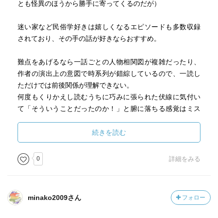
とも怪異のほうから勝手に寄ってくるのだが）
迷い家など民俗学好きは嬉しくなるエピソードも多数収録
されており、その手の話が好きならおすすめ。
難点をあげるなら一話ごとの人物相関図が複雑だったり、
作者の演出上の意図で時系列が錯綜しているので、一読し
ただけでは前後関係が理解できない。
何度もくりかえし読むうちに巧みに張られた伏線に気付い
て「そういうことだったのか！」と腑に落ちる感覚はミス
テリーものに近く、故に味わい深さをもたらす。
続きを読む
0
詳細をみる
minako2009さん
フォロー