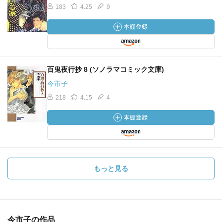
183
4.25
9
百鬼夜行抄 8 (ソノラマコミック文庫)
今市子
218
4.15
4
もっと見る
今市子の作品