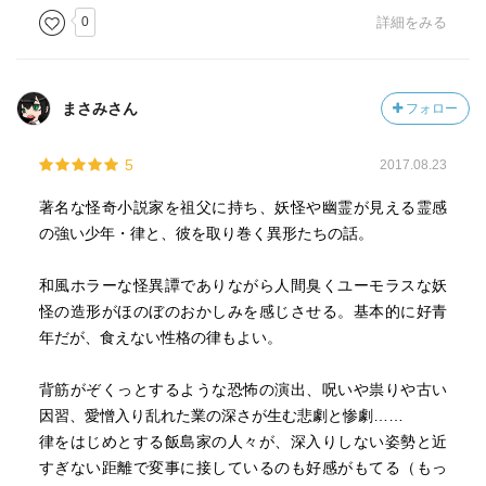
0
詳細をみる
まさみさん
フォロー
5
2017.08.23
著名な怪奇小説家を祖父に持ち、妖怪や幽霊が見える霊感
の強い少年・律と、彼を取り巻く異形たちの話。
和風ホラーな怪異譚でありながら人間臭くユーモラスな妖
怪の造形がほのぼのおかしみを感じさせる。基本的に好青
年だが、食えない性格の律もよい。
背筋がぞくっとするような恐怖の演出、呪いや祟りや古い
因習、愛憎入り乱れた業の深さが生む悲劇と惨劇……
律をはじめとする飯島家の人々が、深入りしない姿勢と近
すぎない距離で変事に接しているのも好感がもてる（もっ