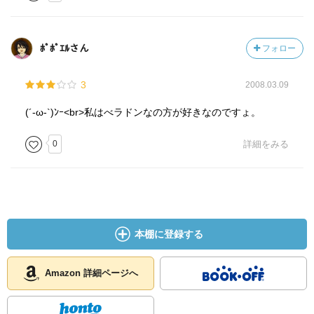
ﾎﾟﾎﾟｴﾙさん
フォロー
3
2008.03.09
(´-ω-`)ﾝｰ<br>私はべラドンなの方が好きなのですょ。
0
詳細をみる
本棚に登録する
Amazon 詳細ページへ