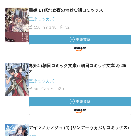
毒姫 1 (眠れぬ夜の奇妙な話コミックス)
三原ミツカズ
556
3.98
52
毒姫2 (朝日コミック文庫) (朝日コミック文庫 み 25-
2)
三原ミツカズ
38
3.75
6
アイツノカノジョ (4) (サンデーうぇぶりコミックス)