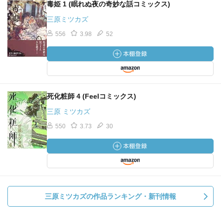
毒姫 1 (眠れぬ夜の奇妙な話コミックス)
三原ミツカズ
556
3.98
52
死化粧師 4 (Feelコミックス)
三原 ミツカズ
550
3.73
30
三原ミツカズの作品ランキング・新刊情報