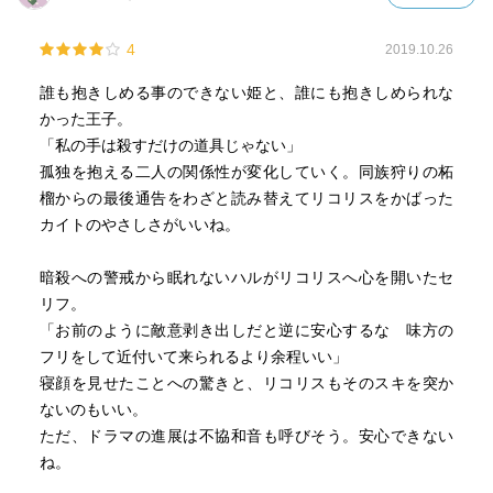
4
2019.10.26
誰も抱きしめる事のできない姫と、誰にも抱きしめられな
かった王子。
「私の手は殺すだけの道具じゃない」
孤独を抱える二人の関係性が変化していく。同族狩りの柘
榴からの最後通告をわざと読み替えてリコリスをかばった
カイトのやさしさがいいね。
暗殺への警戒から眠れないハルがリコリスへ心を開いたセ
リフ。
「お前のように敵意剥き出しだと逆に安心するな 味方の
フリをして近付いて来られるより余程いい」
寝顔を見せたことへの驚きと、リコリスもそのスキを突か
ないのもいい。
ただ、ドラマの進展は不協和音も呼びそう。安心できない
ね。