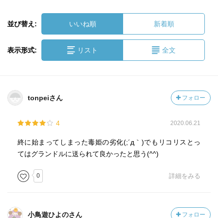
並び替え:
いいね順
新着順
表示形式:
リスト
全文
tonpeiさん
フォロー
4
2020.06.21
終に始まってしまった毒姫の劣化(;´д｀)でもリコリスとっ
てはグランドルに送られて良かったと思う(^^)
0
詳細をみる
小鳥遊ひよのさん
フォロー