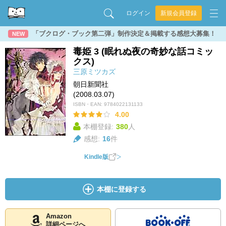
ログイン
新規会員登録
「ブクログ・ブック第二弾」制作決定＆掲載する感想大募集！
NEW
毒姫 3 (眠れぬ夜の奇妙な話コミッ
クス)
三原ミツカズ
朝日新聞社
(2008.03.07)
ISBN・EAN:
9784022131133
4.00
本棚登録:
380
人
感想:
16
件
Kindle版
本棚に登録する
Amazon
詳細ページへ