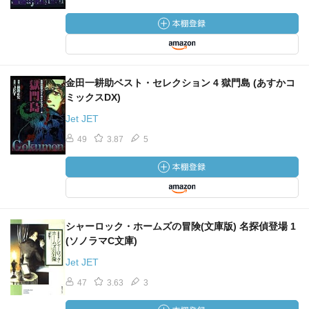
金田一耕助ベスト・セレクション 4 獄門島 (あすかコ
ミックスDX)
Jet JET
49
3.87
5
シャーロック・ホームズの冒険(文庫版) 名探偵登場 1
(ソノラマC文庫)
Jet JET
47
3.63
3