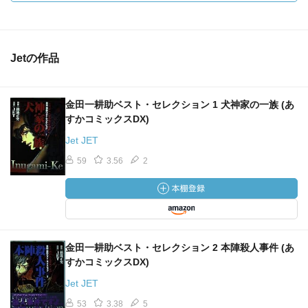
Jetの作品
金田一耕助ベスト・セレクション 1 犬神家の一族 (あ
すかコミックスDX)
Jet JET
59
3.56
2
金田一耕助ベスト・セレクション 2 本陣殺人事件 (あ
すかコミックスDX)
Jet JET
53
3.38
5