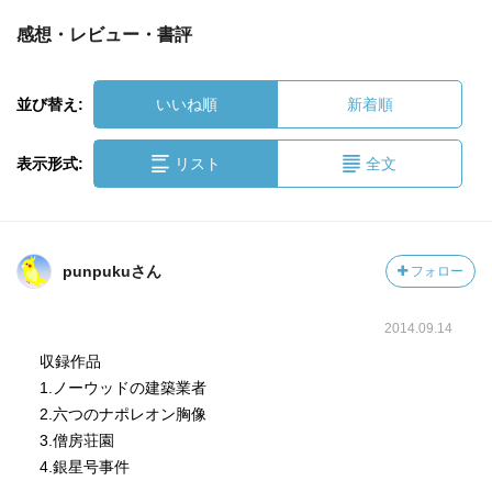
感想・レビュー・書評
並び替え:
いいね順
新着順
表示形式:
リスト
全文
punpukuさん
フォロー
2014.09.14
収録作品
1.ノーウッドの建築業者
2.六つのナポレオン胸像
3.僧房荘園
4.銀星号事件