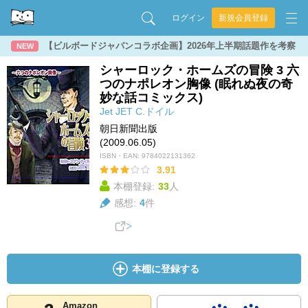
ログイン
新規会員登録
【ビルボードジャパンコラボ企画】2026年上半期話題作を考察
NEW
シャーロック・ホームズの冒険 3 六
つのナポレオン胸像 (眠れぬ夜の奇
妙な話コミックス)
Jet
JET
C.ドイル
朝日新聞出版
(2009.06.05)
ISBN・EAN:
9784022131362
3.91
本棚登録:
33
人
感想:
4
件
本棚に登録する
Amazon