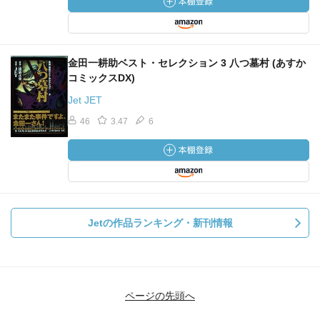
金田一耕助ベスト・セレクション 3 八つ墓村 (あすか
コミックスDX)
Jet JET
46
3.47
6
Jetの作品ランキング・新刊情報
ページの先頭へ