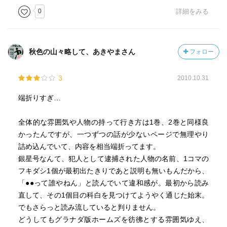
0
詳細をみる
秋色の山々略して、あきやまさん
フォロー
3
2010.10.31
端折りすぎ…
全体的な雰囲気や人物の持って行き方は1巻、2巻と同様良
かったんですが、一つずつの話が少ないページで無理やり
詰め込んでいて、内容を相当端折ってます。
銀星号なんて、犯人として逮捕された人物の名前、1コマの
フキダシ1個が最初出たきりであと説明も無いもんだから、
「●●って誰やねん」と読んでいて違和感が。最初から読み
直して、その1個目の科白を見つけてようやく通じた始末。
でもさらっと読み流していると判りません。
どうしてもグラナダ版ホームズを彷彿とする雰囲気ゆえ、