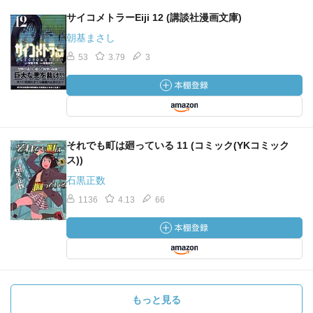
サイコメトラーEiji 12 (講談社漫画文庫)
朝基まさし
53
3.79
3
それでも町は廻っている 11 (コミック(YKコミック
ス))
石黒正数
1136
4.13
66
もっと見る