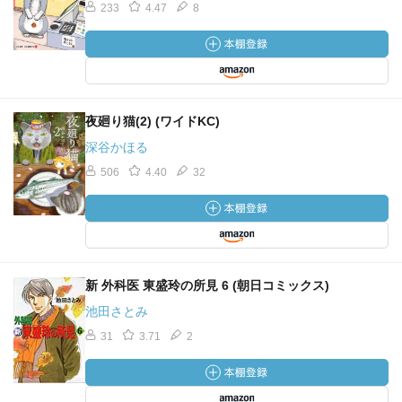
233
4.47
8
夜廻り猫(2) (ワイドKC)
深谷かほる
506
4.40
32
新 外科医 東盛玲の所見 6 (朝日コミックス)
池田さとみ
31
3.71
2