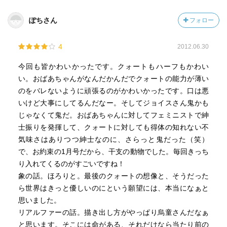
ぽちさん
フォロー
4
2012.06.30
今回も皆かわいかったです。クォートもハーフもかわい
い。おばあちゃんがなんだかんだでクォートの能力が薄い
のをバレないように頑張るのがかわいかったです。口は悪
いけど大事にしてるんだなー。そしてジョイスさん鬼かも
じゃなくて鬼だ。おばあちゃんに対してフェミニストで紳
士振りを発揮して、クォートに対しても得体の知れない不
気味さはありつつ紳士なのに、さらっと鬼だった（笑）
で、お約束の1月号だから、干支の動物でした。毎回きっち
り入れてくるのがすごいですね！
象の話。ほろりと。最後のクォートの想像と、そうだった
ら世界はきっと優しいのにという願望には、本当になぁと
思いました。
リアルファーの話。描き出し方がやっぱり烏童さんだなぁ
と思います。そこには命がある、それだけなら当たり前の