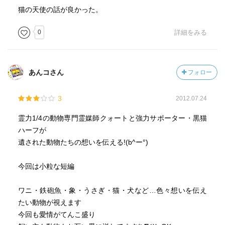
猫の天使の話が良かった。
0
詳細をみる
あんコさん
フォロー
3
2012.07.24
霊力1/4の動物専門霊媒師クォートと強力サポーター・黒猫
ハーフが
遺された動物たちの想いを伝える!(b^ー°)
今回は小粒な短編
ワニ・鉄砲魚・象・うさぎ・猫・犬など…色々想いを伝え
たい動物が視えます
今回も愛情がてんこ盛り