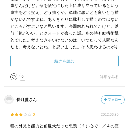
事なんだけど。命を犠牲にした上に成り立っているという
事実をどう捉え、どう描くか。単純に悪いとも良いとも描
かないんですよね。ありきたりに批判して描くのではない
ところがすごいなと思います。今回触れられてたけど、以
前「気がいい」とクォートが言った話。あの時も結構衝撃
的でした。考えなきゃいけないのは、いつだって人間なん
だよ。考えないとね。と思いました。そう思わせるのがす
ごい。
まさかあそこでラクシャスとは思いませんでしたけど！す
続きを読む
っかり騙されてた～。伏線はあったのに判らなかった。
猫の行進はめちゃくちゃかわいかった！です！かわいい！
0
詳細をみる
かわいい！癒されました。何度も何度も落ちかけてる子は
力弱いのかなと思ってたら逆だった。最後、他の猫達がぽ
んって押し出したのに、泣きました。かわいいけど、かわ
長月朧さん
フォロー
いいだけでなくて、とても良い話だった。
最後はスリーマイル島が舞台の話でした。あ…と。だけど
3
2012.06.30
クォート&ハーフなので原発の話ではなく。何もない日常の
大切さ。元凶悪犯と知っていながら雇った家族の真意。更
猫の外見と能力と前世犬だった忠義（？）心で１／４の霊