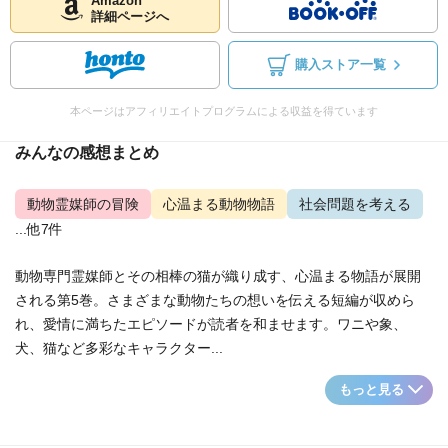
Amazon
詳細ページへ
購入ストア一覧
本ページはアフィリエイトプログラムによる収益を得ています
みんなの感想まとめ
動物霊媒師の冒険
心温まる動物物語
社会問題を考える
...他7件
動物専門霊媒師とその相棒の猫が織り成す、心温まる物語が展開
される第5巻。さまざまな動物たちの想いを伝える短編が収めら
れ、愛情に満ちたエピソードが読者を和ませます。ワニや象、
犬、猫など多彩なキャラクター...
もっと見る