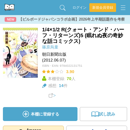
ログイン
新規会員登録
【ビルボードジャパンコラボ企画】2026年上半期話題作を考察
NEW
1/4×1/2 R(クォート・アンド・ハー
フ・リターンズ)5 (眠れぬ夜の奇妙
な話コミックス)
篠原烏童
朝日新聞出版
(2012.06.07)
ISBN・EAN:
9784022131751
3.90
本棚登録:
70
人
感想:
14
件
本棚に登録する
試し読み