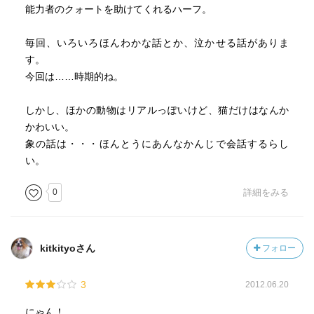
生させたいとかそんな事ではなくて。その何気ない考え方
能力者のクォートを助けてくれるハーフ。
にはっとしました。
毎回、いろいろほんわかな話とか、泣かせる話がありま
あとがきの後の描き下ろしの、文字も手書きの漫画。ぼろ
す。
ぼろ泣きました。ただ、伝える漫画。あの後の事。
今回は……時期的ね。
しかし、ほかの動物はリアルっぽいけど、猫だけはなんか
あとがきを読んで、やっぱり多くの人が、今後どうして行
かわいい。
けばいいのか自分のやっている事と向き合って、悩んだん
象の話は・・・ほんとうにあんなかんじで会話するらし
だなぁと思いました。
い。
0
詳細をみる
kitkityoさん
フォロー
3
2012.06.20
にゃん！