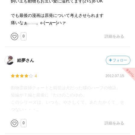
飼い主も動物もお互い愛に溢れてます(≧∇≦)b OK
でも最後の漫画は原発について考えさせられます
痛いなぁ……。ε-(ーдー)ハァ
0
詳細をみる
絵夢さん
フォロー
4
2012.07.15
動物霊媒師クォートと前世は犬だった猫のハーフの物語。
短編が７編と最後に「たけのこのゆめ」
このシリーズは、いつも、やさしくて、あたたかくて、せ
つない・・・。
0
詳細をみる