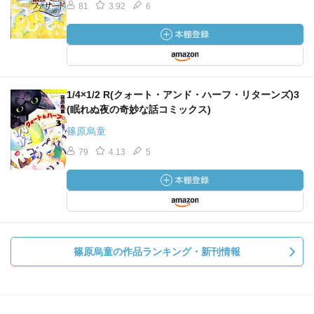
81
3.92
6
1/4×1/2 R(クォート・アンド・ハーフ・リターンズ)3
(眠れぬ夜の奇妙な話コミックス)
篠原烏童
79
4.13
5
篠原烏童の作品ランキング・新刊情報