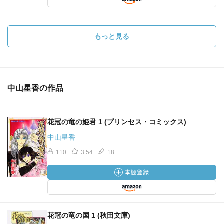
もっと見る
中山星香の作品
花冠の竜の姫君 1 (プリンセス・コミックス)
中山星香
110
3.54
18
花冠の竜の国 1 (秋田文庫)