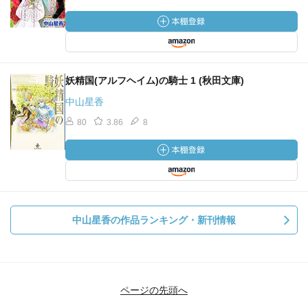
妖精国(アルフヘイム)の騎士 1 (秋田文庫)
中山星香
80
3.86
8
中山星香の作品ランキング・新刊情報
ページの先頭へ