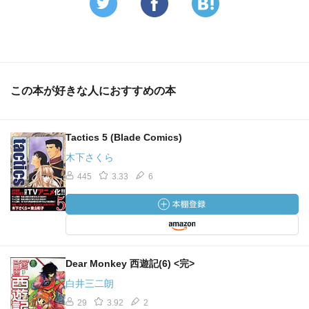
この本が好きな人におすすめの本
Tactics 5 (Blade Comics)
木下さくら
445
3.33
6
Dear Monkey 西遊記(6) <完>
白井三二朗
29
3.92
2