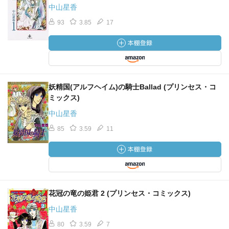
中山星香
93
3.85
17
妖精国(アルフヘイム)の騎士Ballad (プリンセス・コ
ミックス)
中山星香
85
3.59
11
花冠の竜の姫君 2 (プリンセス・コミックス)
中山星香
80
3.59
7