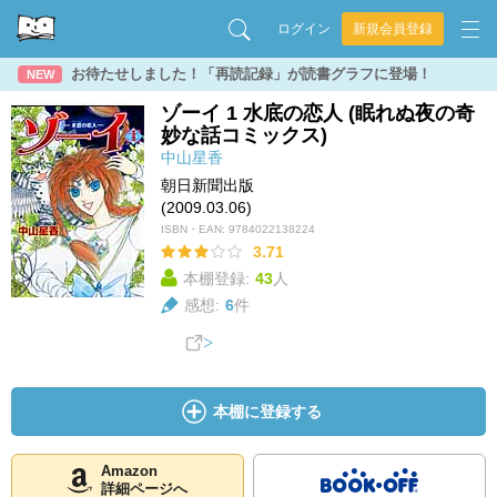
ログイン
新規会員登録
お待たせしました！「再読記録」が読書グラフに登場！
NEW
ゾーイ 1 水底の恋人 (眠れぬ夜の奇
妙な話コミックス)
中山星香
朝日新聞出版
(2009.03.06)
ISBN・EAN:
9784022138224
3.71
本棚登録:
43
人
感想:
6
件
本棚に登録する
Amazon
詳細ページへ