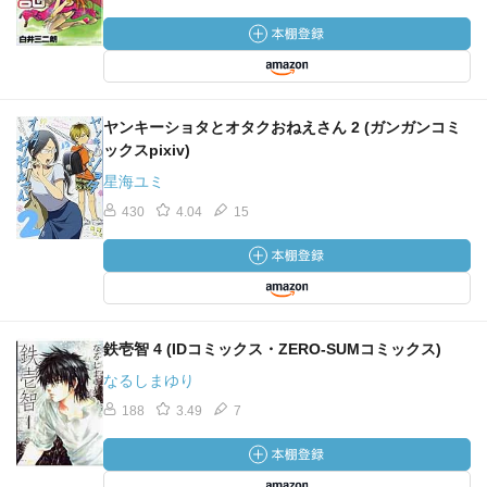
ヤンキーショタとオタクおねえさん 2 (ガンガンコミ
ックスpixiv)
星海ユミ
430
4.04
15
鉄壱智 4 (IDコミックス・ZERO-SUMコミックス)
なるしまゆり
188
3.49
7