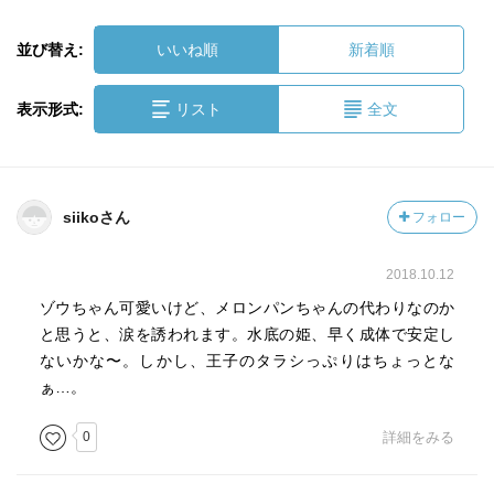
並び替え:
いいね順
新着順
表示形式:
リスト
全文
siikoさん
フォロー
2018.10.12
ゾウちゃん可愛いけど、メロンパンちゃんの代わりなのか
と思うと、涙を誘われます。水底の姫、早く成体で安定し
ないかな〜。しかし、王子のタラシっぷりはちょっとな
ぁ…。
0
詳細をみる