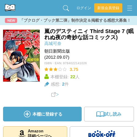
ログイン
新規会員登録
「ブクログ・ブック第二弾」制作決定＆掲載する感想大募集！
NEW
嵐のデスティニィ Third Stage 7 (眠
れぬ夜の奇妙な話コミックス)
高城可奈
朝日新聞出版
(2012.09.07)
ISBN・EAN:
9784022141026
3.75
本棚登録:
22
人
感想:
2
件
本棚に登録する
試し読み
Amazon
詳細ページへ