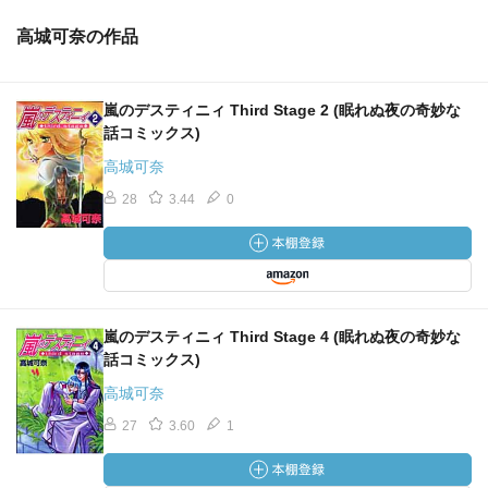
高城可奈の作品
嵐のデスティニィ Third Stage 2 (眠れぬ夜の奇妙な
話コミックス)
高城可奈
28
3.44
0
嵐のデスティニィ Third Stage 4 (眠れぬ夜の奇妙な
話コミックス)
高城可奈
27
3.60
1