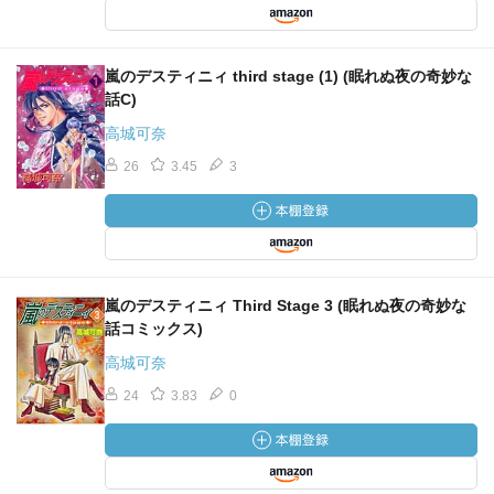
嵐のデスティニィ third stage (1) (眠れぬ夜の奇妙な
話C)
高城可奈
26
3.45
3
嵐のデスティニィ Third Stage 3 (眠れぬ夜の奇妙な
話コミックス)
高城可奈
24
3.83
0