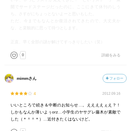
開でサードステージだったのに、ここにきて休刊のしう
ち。さすがにちょっとないよーと思いもした。
ただ、今までもなんとか復活されてきたので、大丈夫か
な、と楽観的に思って待つとします。
正直、早く全部の謎が解けてすっきりしたい（笑）
0
詳細をみる
mimmさん
フォロー
4
2012.09.16
いいところで続き＆中断のお知らせ…。ええええぇえ？！
しかもなんか薄いよぅorz…小学生のヤサグレ藤木が素敵で
した（＊＾＾＊）…近付きたくはないけど。