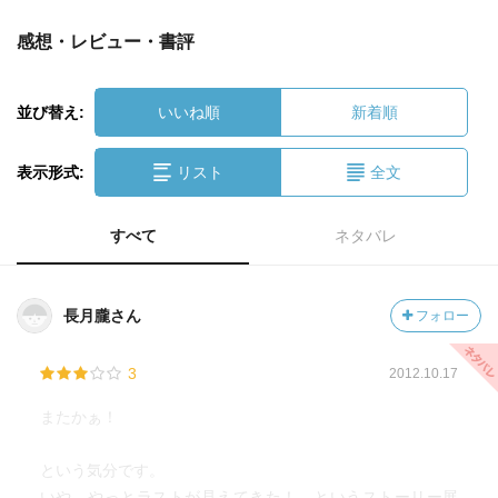
感想・レビュー・書評
並び替え:
いいね順
新着順
表示形式:
リスト
全文
すべて
ネタバレ
長月朧さん
フォロー
3
2012.10.17
またかぁ！
という気分です。
いや、やっとラストが見えてきた！ というストーリー展