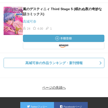
嵐のデスティニィ Third Stage 5 (眠れぬ夜の奇妙な
話コミックス)
高城可奈
24
4.00
1
高城可奈の作品ランキング・新刊情報
ページの先頭へ
Twitterフォロー
Facebookページ