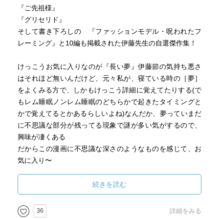
『ご先祖様』
『グリセリド』
そして書き下ろしの 『ファッションモデル・呪われたフ
レーミング』と10編も掲載された伊藤先生の自選傑作集！
けっこうお気に入りなのが『長い夢』伊藤節の気持ち悪さ
はそれほど無いんだけど、元々私が、寝ている時の［夢］
をよくみる方で、しかもけっこう詳細に覚えてたりする(で
もレム睡眠ノンレム睡眠のどちらかで起きたタイミングと
かで覚えてるとかあるらしいよね)なんだか、夢っていまだ
に不思議な部分が残ってる現象で謎が多い気がするので、
興味が凄くある
だからこの漫画に不思議な深さのようなものを感じて、お
気に入り〜
『ご先祖様』と『グリセリド』は安定の気持ち悪さ！！(褒
続きを読む
めてる)
ご覧になる方は決してご飯を食べた直後などはダメですwお
36
詳細をみる