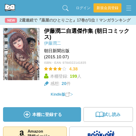
ログイン
新規会員登録
2週連続で『薬屋のひとりごと』17巻が1位！マンガランキング
NEW
伊藤潤二自選傑作集 (朝日コミック
ス)
伊藤潤二
朝日新聞出版
(2015.10.07)
ISBN・EAN:
9784022141835
4.38
本棚登録:
199
人
感想:
20
件
Kindle版
本棚に登録する
試し読み
Amazon