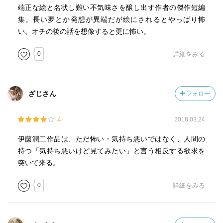
端正な絵と名状し難い不気味さを醸し出す作者の傑作短編
集。長い夢とか発想が異端だが絵にされるとやっぱり怖
い。オチの後の話を想像すると更に怖い。
0
詳細をみる
ざじさん
フォロー
4
2018.03.24
伊藤潤二作品は、ただ怖い・気持ち悪いではなく、人間の
持つ「気持ち悪いけど見てみたい」と言う相反する欲求を
突いて来る。
0
詳細をみる