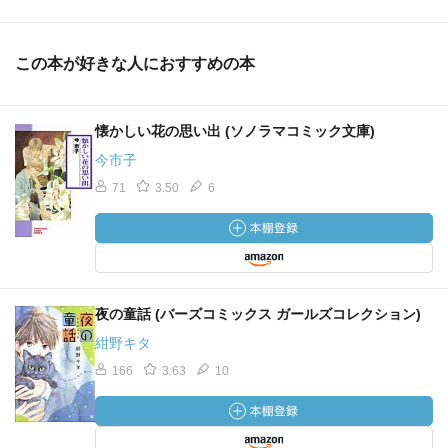
この本が好きな人におすすめの本
懐かしい花の思い出 (ソノラマコミック文庫)
今市子
71
3.50
6
夜の童話 (バーズコミックス ガールズコレクション)
紺野キタ
166
3.63
10