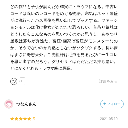
どの作品も子供が読んだら確実にトラウマになる。中古レ
コードは呪いのレコードをめぐる物語。寒気はネット隆盛
期に流行ったハス画像を思い出してゾッとする。ファッシ
ョンモデルは化け物女がただただ恐ろしい。首吊り気球は
どうしたらこんなものを思いつくのかと思うし、あやつり
屋敷は落ちが秀逸だ。富江•画家は富江がモンスターなの
か、そうでないのか判然としないがゾクゾクする。長い夢
はまさに奇想天外。ご先祖様は毛虫を見るたびに一生コレ
を思い出すのだろう。グリセリドはただただ気持ち悪い。
とにかくどれもトラウマ級に最高。
0
詳細をみる
つなんさん
フォロー
5
2021.05.19