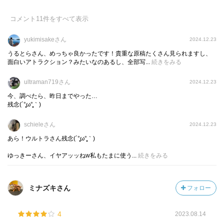
腹が空いてる時に読んでも食欲が無くなりそう…w
コメント
11
件をすべて表示
キャラクターで好きなのはやっぱり『ファッションモデ
ル』の淵さん！淵さんのLINEスタンプお気に入り♡
yukimisakeさん
2024.12.23
うるとらさん、めっちゃ良かったです！貴重な原稿たくさん見られますし、
面白いアトラクション？みたいなのあるし、全部写...
続きをみる
ultraman719さん
2024.12.23
今、調べたら、昨日までやった…
残念(´°̥̥̥̥̥̥̥̥ω°̥̥̥̥̥̥̥̥｀)
schieleさん
2024.12.23
あら！ウルトラさん残念(´°̥̥̥̥̥̥̥̥ω°̥̥̥̥̥̥̥̥｀)
ゆっきーさん、イヤアッッねw私もたまに使う...
続きをみる
ミナズキさん
フォロー
4
2023.08.14