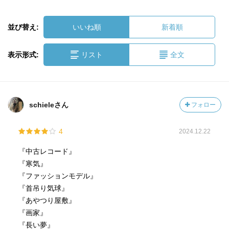
並び替え:
いいね順
新着順
表示形式:
リスト
全文
schieleさん
フォロー
4
2024.12.22
『中古レコード』
『寒気』
『ファッションモデル』
『首吊り気球』
『あやつり屋敷』
『画家』
『長い夢』