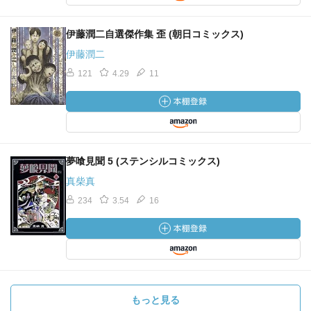
伊藤潤二自選傑作集 歪 (朝日コミックス)
伊藤潤二
121
4.29
11
夢喰見聞 5 (ステンシルコミックス)
真柴真
234
3.54
16
もっと見る