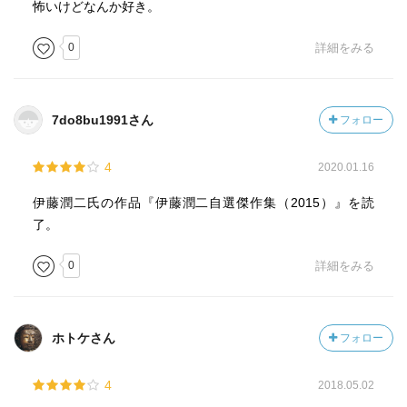
怖いけどなんか好き。
0
詳細をみる
7do8bu1991さん
フォロー
4
2020.01.16
伊藤潤二氏の作品『伊藤潤二自選傑作集（2015）』を読
了。
0
詳細をみる
ホトケさん
フォロー
4
2018.05.02