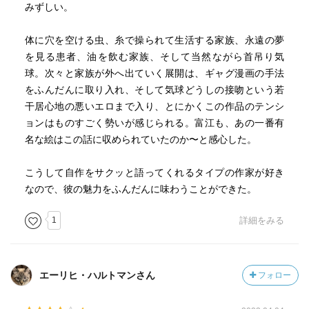
みずしい。
体に穴を空ける虫、糸で操られて生活する家族、永遠の夢
を見る患者、油を飲む家族、そして当然ながら首吊り気
球。次々と家族が外へ出ていく展開は、ギャグ漫画の手法
をふんだんに取り入れ、そして気球どうしの接吻という若
干居心地の悪いエロまで入り、とにかくこの作品のテンシ
ョンはものすごく勢いが感じられる。富江も、あの一番有
名な絵はこの話に収められていたのか〜と感心した。
こうして自作をサクッと語ってくれるタイプの作家が好き
なので、彼の魅力をふんだんに味わうことができた。
1
詳細をみる
エーリヒ・ハルトマンさん
フォロー