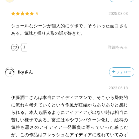
5
2025.08.03
シュールなシーンが個人的にツボで、そういった面白さも
ある。気球と操り人形の話が好きだ。
1
詳細をみる
fkyさん
フォロー
2023.06.18
伊藤潤二さんは本当にアイディアマンで、そこから帰納的
に流れを考えていくという作風が短編からありありと感じ
られる。本人も語るようにアイディアが出ない時は相当に
苦しい様子である。富江はややワンパターン化し、絵柄の
気持ち悪さのアイディア一発勝負に寄っていった感じだ
が、この作品はフレッシュなアイディアに溢れていてみず