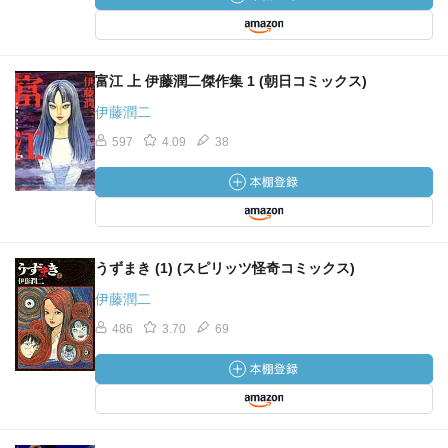
富江 上 伊藤潤二傑作集 1 (朝日コミックス)
伊藤潤二
597
4.09
38
うずまき (1) (スピリッツ怪奇コミックス)
伊藤潤二
486
3.70
69