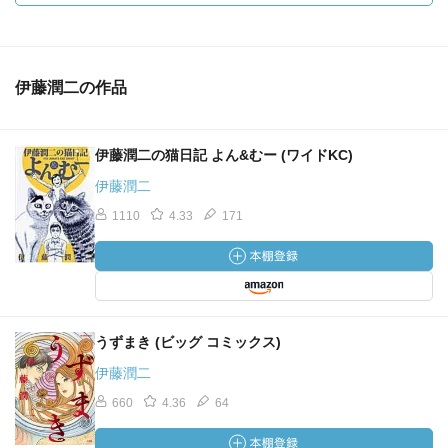
伊藤潤二の作品
伊藤潤二の猫日記 よん&むー (ワイドKC)
伊藤潤二
1110
4.33
171
うずまき (ビッグ コミックス)
伊藤潤二
660
4.36
64