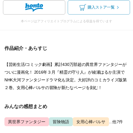
購入ストア一覧
本ページはアフィリエイトプログラムによる収益を得ています
作品紹介・あらすじ
【芸術生活/コミック劇画】累計430万部超の異世界ファンタジーが
ついに漫画化！ 2016年３月『精霊の守り人』が綾瀬はるか主演で
NHK大河ファンタジードラマ化も決定。大好評のコミカライズ版第
２巻。女用心棒バルサの冒険が新たなページを刻む！
みんなの感想まとめ
異世界ファンタジー
冒険物語
女用心棒バルサ
...他7件