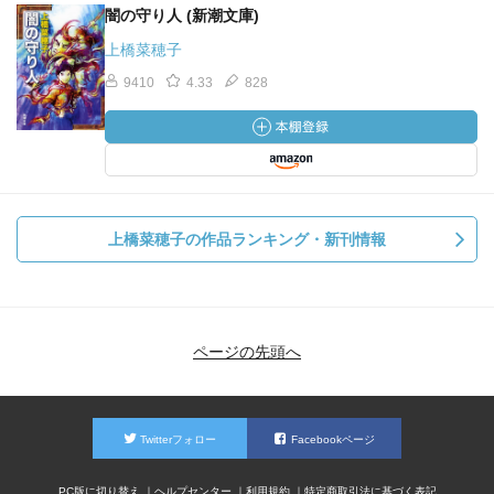
闇の守り人 (新潮文庫)
上橋菜穂子
9410
4.33
828
上橋菜穂子の作品ランキング・新刊情報
ページの先頭へ
Twitterフォロー
Facebookページ
PC版に切り替え
ヘルプセンター
利用規約
特定商取引法に基づく表記