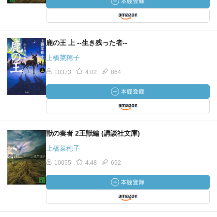
鹿の王 上 ‐‐生き残った者‐‐
上橋菜穂子
10373
4.02
864
獣の奏者 2王獣編 (講談社文庫)
上橋菜穂子
10055
4.48
692