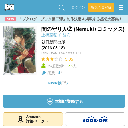
ログイン
新規会員登録
「ブクログ・ブック第二弾」制作決定＆掲載する感想大募集！
NEW
闇の守り人② (Nemuki+コミックス)
上橋菜穂子
結布
朝日新聞出版
(2016.03.18)
ISBN・EAN:
9784022141941
3.95
本棚登録:
123
人
感想:
4
件
Kindle版
本棚に登録する
Amazon
詳細ページへ