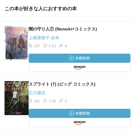
この本が好きな人におすすめの本
闇の守り人① (Nemuki+コミックス)
上橋菜穂子 結布
187
4.03
8
スプライト (7) (ビッグ コミックス)
石川優吾
191
3.49
8