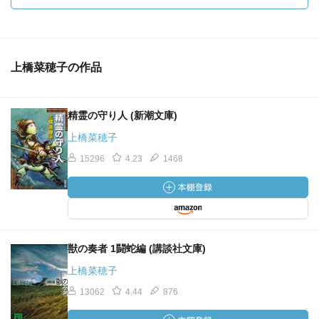
上橋菜穂子の作品
精霊の守り人 (新潮文庫)
上橋菜穂子
15296
4.23
1468
獣の奏者 1闘蛇編 (講談社文庫)
上橋菜穂子
13062
4.44
876