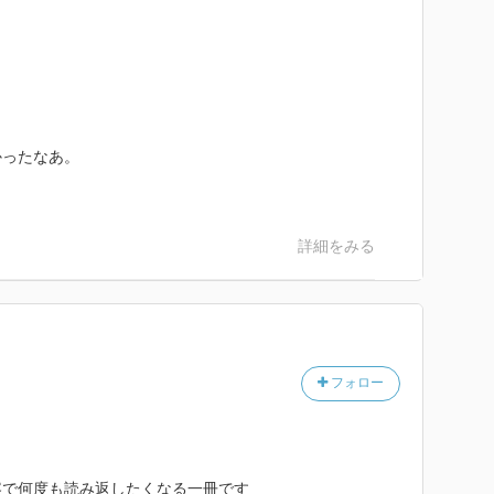
かったなあ。
。
詳細をみる
フォロー
容で何度も読み返したくなる一冊です