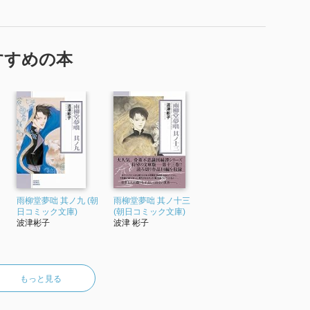
すすめの本
雨柳堂夢咄 其ノ九 (朝
雨柳堂夢咄 其ノ十三
日コミック文庫)
(朝日コミック文庫)
波津彬子
波津 彬子
もっと見る