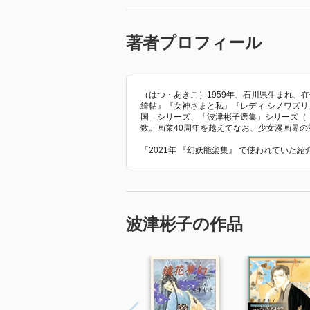
著者プロフィール
（はつ・あきこ）1959年、石川県生まれ、
綺帖』『女神さまと私』『レディ シノワズ
国」シリーズ、「波津彬子選集」シリーズ（
数。画業40周年を越えてなお、少女漫画界
「2021年 『幻妖能楽集』 で使われていた
波津彬子の作品