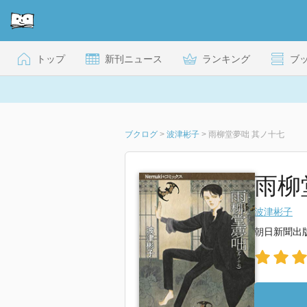
トップ
新刊ニュース
ランキング
ブ
ブクログ
>
波津彬子
>
雨柳堂夢咄 其ノ十七
雨柳
波津彬子
朝日新聞出