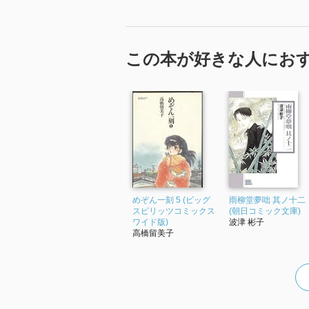
この本が好きな人にお
めぞん一刻 5 (ビッグ
雨柳堂夢咄 其ノ十二
スピリッツコミックス
(朝日コミック文庫)
ワイド版)
波津 彬子
高橋留美子