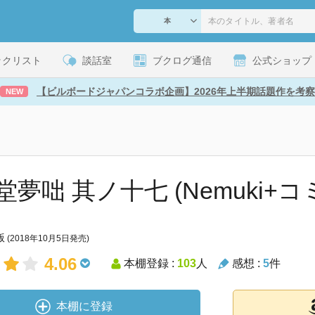
ックリスト
談話室
ブクログ通信
公式ショップ
【ビルボードジャパンコラボ企画】2026年上半期話題作を考察
NEW
堂夢咄 其ノ十七 (Nemuki+
版
(2018年10月5日発売)
4.06
本棚登録 :
103
人
感想 :
5
件
本棚に登録