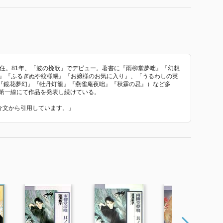
在住。81年、「波の挽歌」でデビュー。著書に『雨柳堂夢咄』『幻想
リ』『ふるぎぬや紋様帳』『お嬢様のお気に入り』、「うるわしの英
『鏡花夢幻』『牡丹灯籠』『燕雀庵夜咄』『秋霖の忌』）など多
の第一線にて作品を発表し続けている。
紹介文から引用しています。」