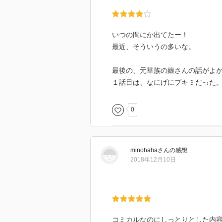
いつの間にか出てたー！
最近、そういうの多いな。
最後の、元華族の娘さんの話がよ
１話目は、なにげにブキミだった
0
minohaha
さん
の感想
2018年12月10日
コミカルなのにしっとりとした内