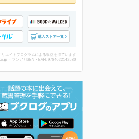
購入ストア一覧
ィリエイトプログラムによる収益を得ています
co.jp ・マンガ / ISBN・EAN: 9784022142580