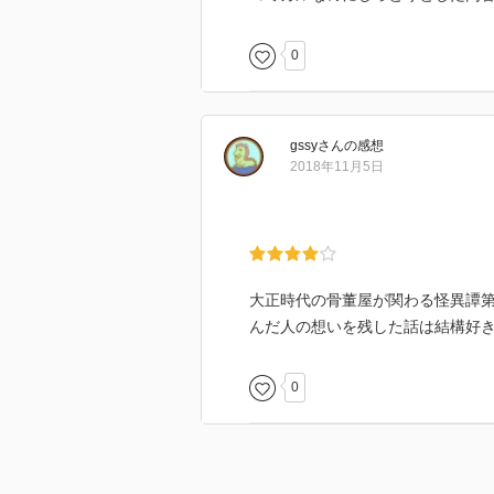
0
gssy
さん
の感想
2018年11月5日
大正時代の骨董屋が関わる怪異譚第
んだ人の想いを残した話は結構好
0