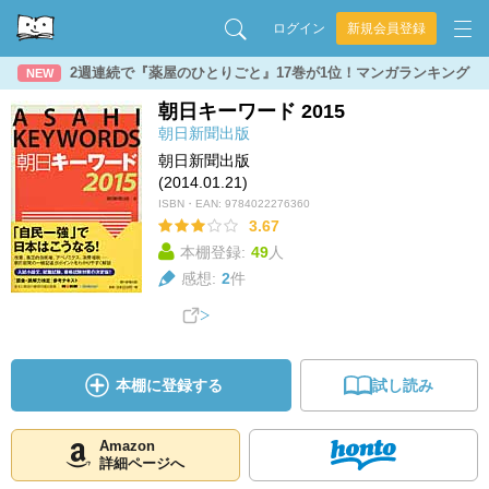
ログイン
新規会員登録
2週連続で『薬屋のひとりごと』17巻が1位！マンガランキング
NEW
朝日キーワード 2015
朝日新聞出版
朝日新聞出版
(2014.01.21)
ISBN・EAN:
9784022276360
3.67
本棚登録:
49
人
感想:
2
件
本棚に登録する
試し読み
Amazon
詳細ページへ