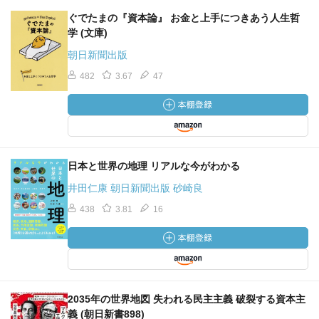
ぐでたまの『資本論』 お金と上手につきあう人生哲
学 (文庫)
朝日新聞出版
482
3.67
47
日本と世界の地理 リアルな今がわかる
井田仁康 朝日新聞出版 砂崎良
438
3.81
16
2035年の世界地図 失われる民主主義 破裂する資本主
義 (朝日新書898)