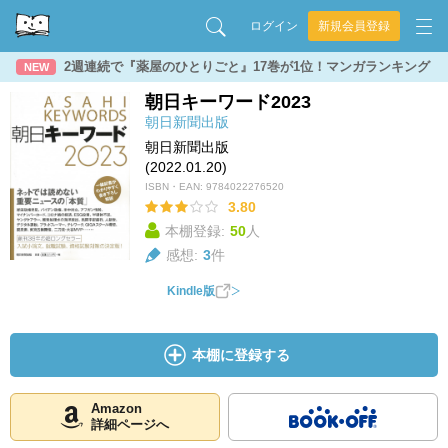
ログイン
新規会員登録
2週連続で『薬屋のひとりごと』17巻が1位！マンガランキング
NEW
朝日キーワード2023
朝日新聞出版
朝日新聞出版
(2022.01.20)
ISBN・EAN:
9784022276520
3.80
本棚登録:
50
人
感想:
3
件
Kindle版
本棚に登録する
Amazon
詳細ページへ