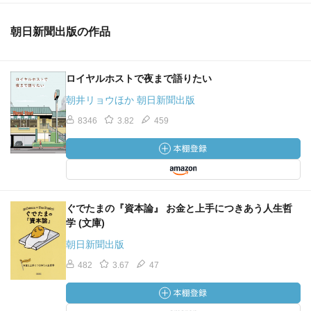
朝日新聞出版の作品
ロイヤルホストで夜まで語りたい
朝井リョウほか 朝日新聞出版
8346
3.82
459
ぐでたまの『資本論』 お金と上手につきあう人生哲
学 (文庫)
朝日新聞出版
482
3.67
47