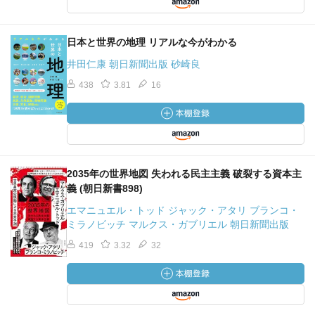
日本と世界の地理 リアルな今がわかる
井田仁康 朝日新聞出版 砂崎良
438
3.81
16
2035年の世界地図 失われる民主主義 破裂する資本主
義 (朝日新書898)
エマニュエル・トッド ジャック・アタリ ブランコ・
ミラノビッチ マルクス・ガブリエル 朝日新聞出版
419
3.32
32