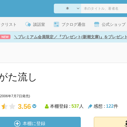
ックリスト
談話室
ブクログ通信
公式ショップ
＼プレミアム会員限定／『プレゼント(新潮文庫)』をプレゼン
NEW
がた流し
(2006年7月7日発売)
3.56
本棚登録 :
537
人
感想 :
122
件
本棚に登録