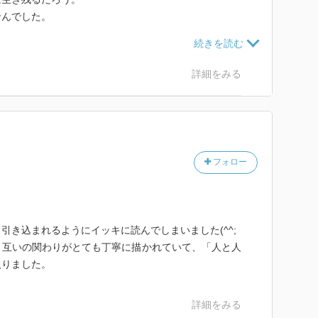
せんでした。
かなぁとちょっぴり寂しく感じたのです。
のかもしれませんね。
詳細をみる
、そちらは全然知りません。
、良いものだなぁとしみじみ思いました。
て欲しいけど、出来れば、互いに尊敬と憧れと、人生へ
ます。
フォロー
るか、それを真剣に考えることの素晴らしさ。
ンが「人生はやり直せないから良い」と知っていること
な方です。
引き込まれるようにイッキに読んでしまいました(^^;
ねば」と生きる凛々しい女性。
、互いの関わりがとても丁寧に描かれていて、「人と人
ことが自然で良いことのように思われている節があるけ
入りました。
いのがこの世の生き方であり、それはまた習慣でそうな
詳細をみる
不幸です。