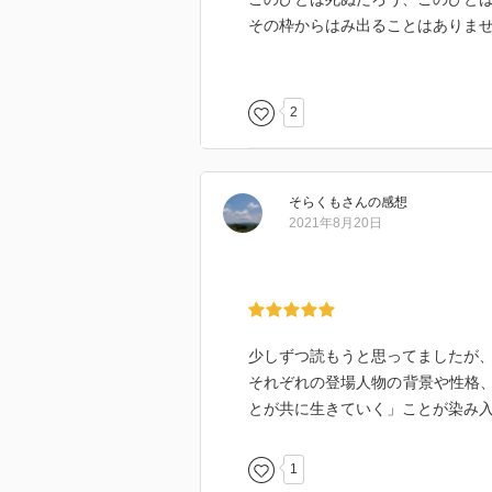
その枠からはみ出ることはありま
ああ、小説を読むのもこれで最後
それとも、私の期待が大きかった
2
ドラマ化されていたらしいけれど
心を許しあえる友だちというのは
友だちは何よりも良いひとであっ
そらくも
さん
の感想
の同じまなざしも欲しいもの。
2021年8月20日
この作品には随所でそれが語られ
お互いのために何をしてあげられ
でも一番素晴らしいのは、ヒロイ
です。
北村さんは、女性を描くのが上手
少しずつ読もうと思ってましたが、
「こうしたい」よりも「こうあら
それぞれの登場人物の背景や性格
現代は感情を野放しにして生きる
とが共に生きていく」ことが染み
れど、理性で乗り越えねばならな
り得るものでもあるのです。
1
それを、教わらなかったひとこそ