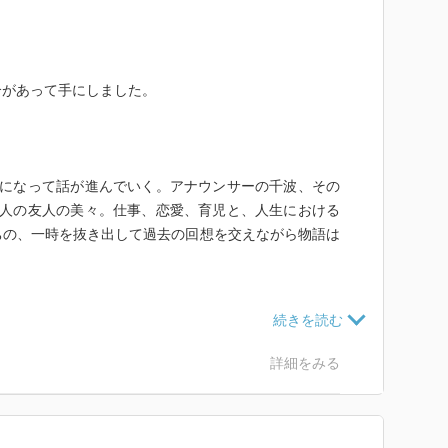
介があって手にしました。
心になって話が進んでいく。アナウンサーの千波、その
2人の友人の美々。仕事、恋愛、育児と、人生における
ちの、一時を抜き出して過去の回想を交えながら物語は
の作品はとても好きな作品でした。
詳細をみる
感じに慣れなくて、サクサク読み進めるのができなかっ
い要素がでてきたのが、勝手に残念に思ってしまいまし