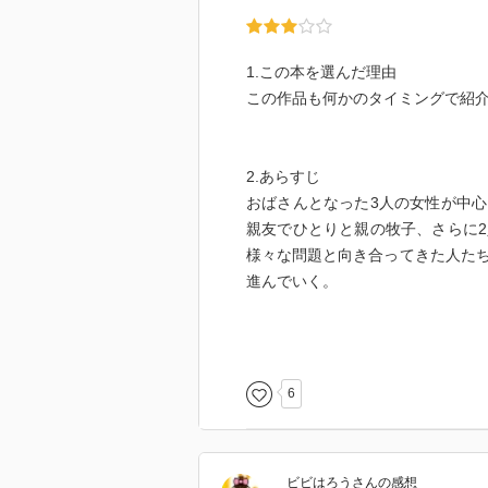
1.この本を選んだ理由
この作品も何かのタイミングで紹
2.あらすじ
おばさんとなった3人の女性が中
親友でひとりと親の牧子、さらに
様々な問題と向き合ってきた人た
進んでいく。
3.感想
この日々の生活を抜き出した感じ
6
ただ、話の主人公がかわっていく
た感じでした。また、後半に哀し
た。
ビビはろう
さん
の感想