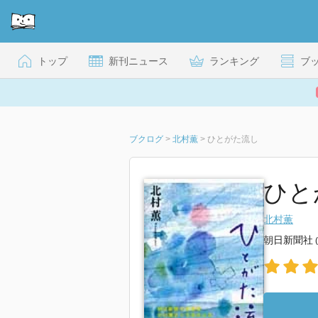
トップ
新刊ニュース
ランキング
ブ
ブクログ
>
北村薫
>
ひとがた流し
ひと
北村薫
朝日新聞社