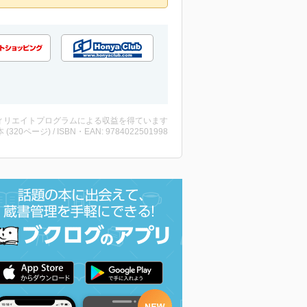
ィリエイトプログラムによる収益を得ています
・本 (320ページ) / ISBN・EAN: 9784022501998