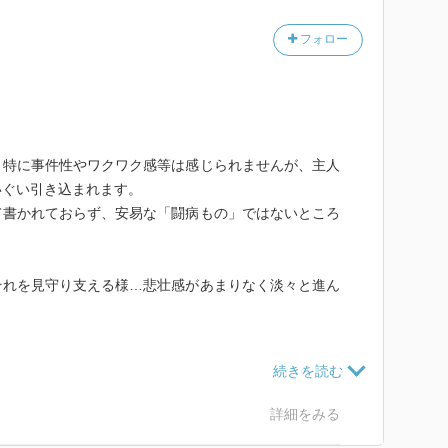
フォロー
った。
ても惹かれるものがありました。
、特に事件性やワクワク感等は感じられませんが、主人
いぐい引き込まれます。
て書かれておらず、安易な「闘病もの」ではないところ
それを見守り支える様…悲壮感があまりなく淡々と進ん
。
い病を患った時…または、周りの友達がそうなってしま
ろう。
詳細をみる