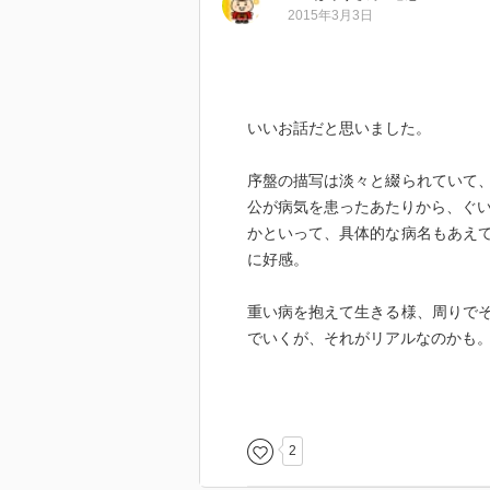
2015年3月3日
4.心に残ったこと
類と玲ちゃんの感じはすごくよか
類の言葉はとてもかっこよく、と
いいお話だと思いました。
序盤の描写は淡々と綴られていて
5.登場人物
公が病気を患ったあたりから、ぐ
石川千波
かといって、具体的な病名もあえ
水沢牧子 千波同級生
に好感。
日高美々 千波同級生
玲ちゃん 日高娘
重い病を抱えて生きる様、周りで
さき 水沢娘
でいくが、それがリアルなのかも
類 美々の夫
いつか、もし自分が命に関わる重
(千波職場)
ったら…どうふるまっていくのだ
山中 アナウンス室次長
色々感じるものがありました。
神崎 アナウンス室長
2
鴨足屋