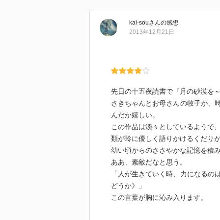
今、自分に出来ること。
「家族や友人を大切にする」
kai-sou
さん
の感想
単純だけれど、それに尽きるなぁ
2013年12月21日
先日の十五夜読書で『月の砂漠を
さきちゃんとお母さんの牧子が、
んだか嬉しい。
この作品は淡々としているようで
類が玲に優しく語りかけるくだり
幼い頃からのささやかな記憶を積
ああ、素敵だなと思う。
「人が生きていく時、力になるの
どうか》」
この言葉が胸に沁み入ります。
友人、家族。私も誰かの力になれ