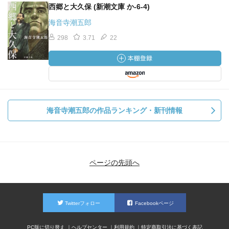
西郷と大久保 (新潮文庫 か-6-4)
海音寺潮五郎
298
3.71
22
海音寺潮五郎の作品ランキング・新刊情報
ページの先頭へ
Twitterフォロー
Facebookページ
PC版に切り替え
ヘルプセンター
利用規約
特定商取引法に基づく表記