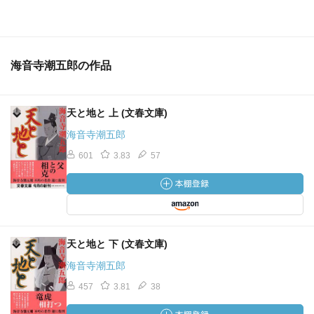
海音寺潮五郎の作品
天と地と 上 (文春文庫)
海音寺潮五郎
601
3.83
57
天と地と 下 (文春文庫)
海音寺潮五郎
457
3.81
38