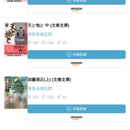
天と地と 中 (文春文庫)
海音寺潮五郎
435
3.84
29
加藤清正(上) (文春文庫)
海音寺潮五郎
322
3.52
33