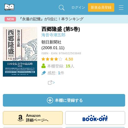
ログイン
新規会員登録
『永遠の記憶』が1位に！本ランキング
NEW
西郷隆盛 (第5巻)
海音寺潮五郎
朝日新聞社
(2008.01.11)
ISBN・EAN:
9784022503848
4.50
本棚登録:
15
人
感想:
1
件
本棚に登録する
Amazon
詳細ページへ