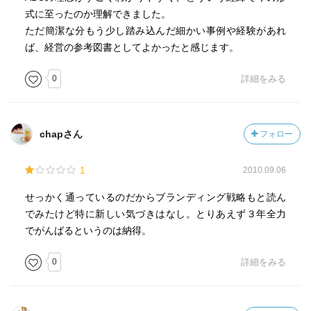
ブレッドコース
式に至ったのか理解できました。
大宮ロフト
ただ簡潔な分もう少し踏み込んだ細かい事例や経験があれ
ポップなスタジオ
ば、経営の参考図書としてよかったと感じます。
同じとしの講師
採用の大切さ
0
詳細をみる
みんながハッピー。
評価をガラスばり
仕事を私物化しない。
chapさん
フォロー
1
2010.09.06
せっかく通っているのだからブランディング戦略もと読ん
でみたけど特に新しい気づきはなし。とりあえず３年全力
でがんばるというのは納得。
0
詳細をみる