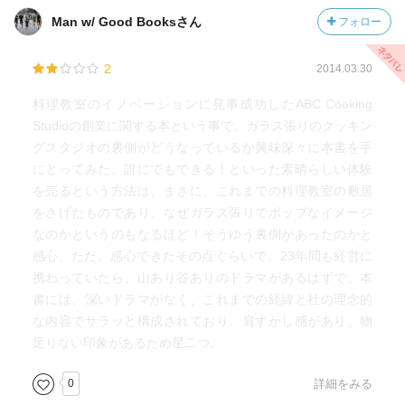
Man w/ Good Booksさん
フォロー
2
2014.03.30
料理教室のイノベーションに見事成功したABC Cooking
Studioの創業に関する本という事で、ガラス張りのクッキン
グスタジオの裏側がどうなっているか興味深々に本書を手
にとってみた。誰にでもできる！といった素晴らしい体験
を売るという方法は、まさに、これまでの料理教室の敷居
をさげたものであり、なぜガラス張りでポップなイメージ
なのかというのもなるほど！そうゆう裏側があったのかと
感心。ただ、感心できたその点ぐらいで、23年間も経営に
携わっていたら、山あり谷ありのドラマがあるはずで、本
書には、深いドラマがなく、これまでの経緯と社の理念的
な内容でサラッと構成されており、肩すかし感があり、物
足りない印象があるため星二つ。
0
詳細をみる