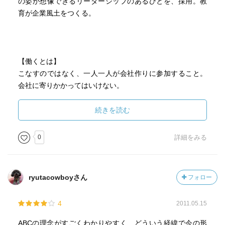
の姿が想像できるリーダーシップのあるひとを、採用。教
育が企業風土をつくる。
【働くとは】
こなすのではなく、一人一人が会社作りに参加すること。
会社に寄りかかってはいけない。
【組織】
続きを読む
リーダーからだめになる。でも、伸びそうなリーダーのひ
とに優秀なサブリーターをつけるとぐんとのびる。
0
詳細をみる
硬直しないために常に動き回る組織が大切。社員も動じな
くなる。
ryutacowboyさん
フォロー
【よく出てくる言葉】
キッチンツール
4
2011.05.15
修行じゃなくても料理をならう。
ケイコトマナブ
ABCの理念がすごくわかりやすく、どういう経緯で今の形