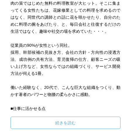
肉の策ではじめた無料の料理教室が大ヒット。そこに集ま
ってくる女性たちは、花嫁修業としての料理を求めるので
はなく、同世代の講師との話に花を咲かせたり、自分のた
めに料理の腕をあげたり、と、毎日会社と往復するだけの
生活ではなく、趣味や社交の場を求めていた・・・。
従業員の90%が女性という同社。
採用、幹部候補の見抜き方、会社の方針・方向性の浸透方
法、成功例の共有方法、育児復帰の仕方、顧客ニーズの吸
い上げ方など、女性ならではの組織づくり、サービス開発
方法が伺える1冊。
働いた経験なく、20代で、こんな巨大な組織をつくり、動
かす著者のパワーと物腰の柔らかさに感動。
■仕事に活かせる点
・とことん、顧客目線。
・とことん、従業員目線。
続きを読む
・やりつづける。