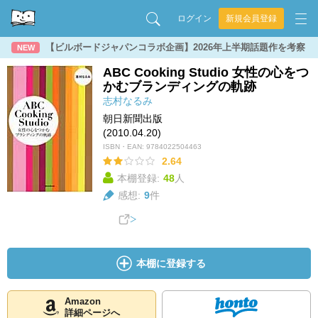
ログイン
新規会員登録
【ビルボードジャパンコラボ企画】2026年上半期話題作を考察
NEW
ABC Cooking Studio 女性の心をつ
かむブランディングの軌跡
志村なるみ
朝日新聞出版
(2010.04.20)
ISBN・EAN:
9784022504463
2.64
本棚登録:
48
人
感想:
9
件
本棚に登録する
Amazon
詳細ページへ