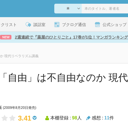
ックリスト
談話室
ブクログ通信
公式ショップ
2週連続で『薬屋のひとりごと』17巻が1位！マンガランキング
NEW
か 現代リベラリズム講義
「自由」は不自由なのか 現
版
(2009年8月20日発売)
3.41
本棚登録 :
98
人
感想 :
11
件