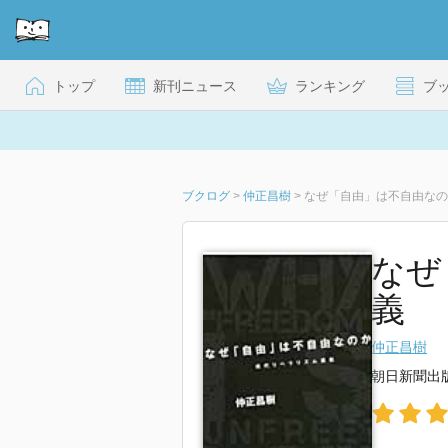
トップ
新刊ニュース
ランキング
ブ
ブクログ
>
仲正昌樹
>
なぜ「自由」は不自由なの
なぜ
義
仲正昌樹
朝日新聞出