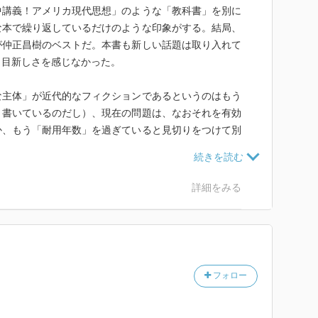
中講義！アメリカ現代思想」のような「教科書」を別に
な本で繰り返しているだけのような印象がする。結局、
が仲正昌樹のベストだ。本書も新しい話題は取り入れて
う目新しさを感じなかった。
な主体」が近代的なフィクションであるというのはもう
う書いているのだし）、現在の問題は、なおそれを有効
か、もう「耐用年数」を過ぎていると見切りをつけて別
う点にあるように思える。でも、この本では終始「自由
した状況を紹介するばかりで、その混迷の中に深入りを
た。もうちょっと本気出してもいいんじゃないか、と思
詳細をみる
フォロー