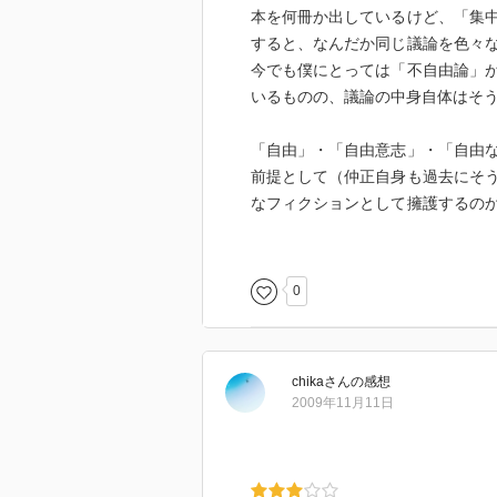
本を何冊か出しているけど、「集
すると、なんだか同じ議論を色々
今でも僕にとっては「不自由論」
いるものの、議論の中身自体はそ
「自由」・「自由意志」・「自由
前提として（仲正自身も過去にそ
なフィクションとして擁護するの
の社会設計をすべきなのか、とい
ってよくわかんないよね」と混迷
しない。そこが何か物足りなかっ
0
う。
chika
さん
の感想
2009年11月11日