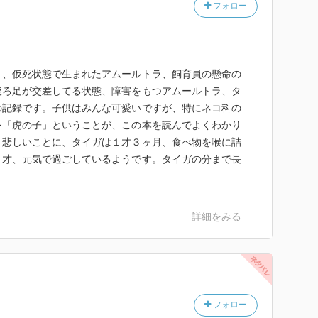
フォロー
４、仮死状態で生まれたアムールトラ、飼育員の懸命の
後ろ足が交差してる状態、障害をもつアムールトラ、タ
の記録です。子供はみんな可愛いですが、特にネコ科の
を「虎の子」ということが、この本を読んでよくわかり
、悲しいことに、タイガは１才３ヶ月、食べ物を喉に詰
９才、元気で過ごしているようです。タイガの分まで長
詳細をみる
フォロー