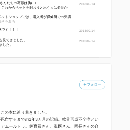
員さんたちの葛藤は胸に｣
2013/02/13
、これからペットを飼おうと思う人は必読か
、
ペットショップでは、購入者が保健所での受講
続きをみる
同感です！！！
2013/02/14
を見てきました。
2013/02/14
ました。
フォロー
、この本に辿り着きました。
死亡するまでの1年3カ月の記録。軟骨形成不全症とい
よアムールトラ。飼育員さん、獣医さん、園長さんの命