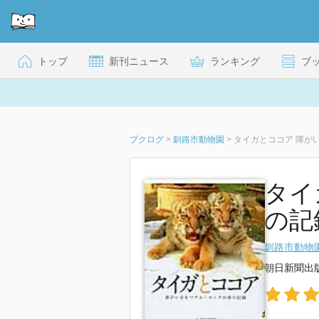
トップ
新刊ニュース
ランキング
ブ
ブクログ
>
釧路市動物園
>
タイガとココア 障が
タイ
の記
釧路市動物
朝日新聞出