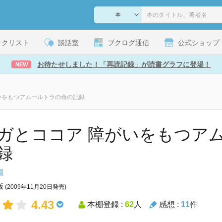
ックリスト
談話室
ブクログ通信
公式ショップ
お待たせしました！「再読記録」が読書グラフに登場！
NEW
いをもつアムールトラの命の記録
ガとココア 障がいをもつア
録
園
版
(2009年11月20日発売)
4.43
本棚登録 :
62
人
感想 :
11
件