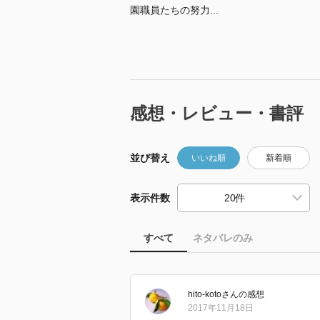
園職員たちの努力...
感想・レビュー・書評
並び替え
いいね順
新着順
表示件数
すべて
ネタバレのみ
hito-koto
さん
の感想
2017年11月18日