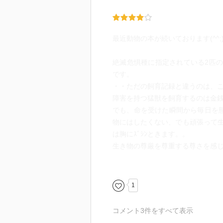
最近動物の本が続いております(^^;
絶滅危惧種に指定されている2匹のｱ
です。
・・ただの飼育記録と違うのは、こ
障害を持つ猛獣を飼育するのは金
でも、命を受けた瞬間から毎日を
物にはしたくない、でも頑張って
は胸にｽﾞｼﾝときます。。
生き物の尊厳を尊重する尊さを感
どうかココアが元気で暮らしてい
1
コメント
3
件をすべて表示