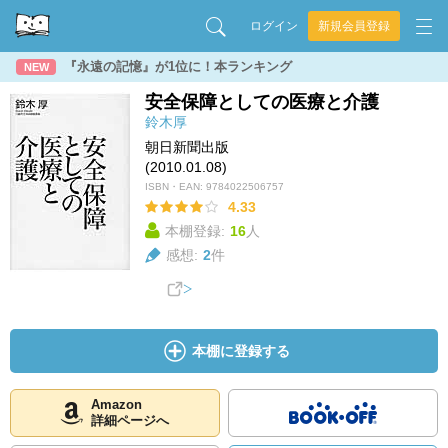
ログイン
新規会員登録
『永遠の記憶』が1位に！本ランキング
NEW
安全保障としての医療と介護
鈴木厚
朝日新聞出版
(2010.01.08)
ISBN・EAN:
9784022506757
4.33
本棚登録:
16
人
感想:
2
件
本棚に登録する
Amazon
詳細ページへ