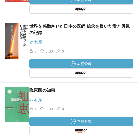
世界を感動させた日本の医師 信念を貫いた愛と勇気
の記録
鈴木厚
8
3.00
3
臨床医の知恵
鈴木厚
7
3.00
0