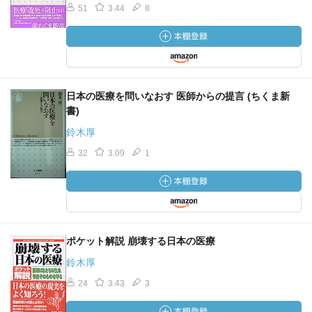
51
3.44
8
日本の医療を問いなおす 医師からの提言 (ちくま新
書)
鈴木厚
32
3.09
1
ポケット解説 崩壊する日本の医療
鈴木厚
24
3.43
3