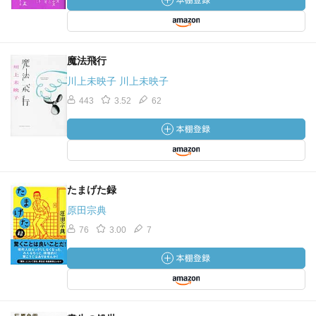
魔法飛行
川上未映子 川上未映子
443
3.52
62
たまげた録
原田宗典
76
3.00
7