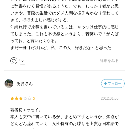
に辞書をひく習慣があるようだ。でも、しっかり者かと思
本文でも触れられているけど、
いきや、普段の生活ではダメ人間な様子もかなり伝わって
１０代、２０代で颯爽と登場する才能がいる中で、
きて、ほほえましい感じがする。
「４０歳だけど新人です」って、とても素敵だなと思っ
沖縄旅行で原稿を書いている回は、やっつけ仕事的に感じ
た。
てしまった。これも不快感というより、苦笑いで「がんば
ってね」と言いたくなる。
強いメッセージがあるわけではなく、爆笑でも号泣でもな
まだ一冊目だけれど、私、この人、好きだな～と思った。
い。
ネタは小粒、でも粒ぞろい。
0
詳細をみる
いくつになっても「人生まだまだこれから」なんだな、と
ちょっと楽な気分になれる。
あおさん
フォロー
小説家エピソードも多いので、作家の生態に興味がある人
にとっても、すごく面白いのではないでしょうか。
3
2012.01.05
著者初エッセイ。
本人も文中に書いているが、まとめ下手というか、焦点が
どんどん流れていく、女性特有のお喋りを上質な日本語で