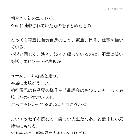
2012.02.25
朝倉さん初のエッセイ。
Aeraに連載されていたものをまとめたもの。
とっても率直に自分自身のこと、家族、日常、仕事を描い
ている。
小説と同じく、淡々、淡々と綴っているのに、不意に笑い
を誘うエピソードや表現が。
うーん、いいなあと思う。
本当に比喩がうまい。
幼稚園児のお昼寝の様子を「品評会のさつまいも」って表
現したのがすごいツボ。
ごろごろ転がってるよねえと目に浮かぶ。
よいエッセイを読むと「楽しい人生だなあ」と羨ましい気
持ちにもなる。
でも確かに一部特異な人もいるけれども、