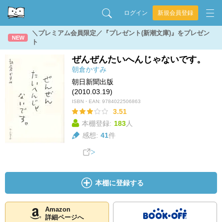
ログイン
新規会員登録
＼プレミアム会員限定／『プレゼント(新潮文庫)』をプレゼン
NEW
ト
ぜんぜんたいへんじゃないです。
朝倉かすみ
朝日新聞出版
(2010.03.19)
ISBN・EAN:
9784022506863
3.51
本棚登録:
183
人
感想:
41
件
本棚に登録する
Amazon
詳細ページへ