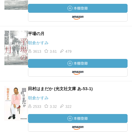
平場の月
朝倉かすみ
3613
3.61
479
田村はまだか (光文社文庫 あ-53-1)
朝倉かすみ
2533
3.32
322