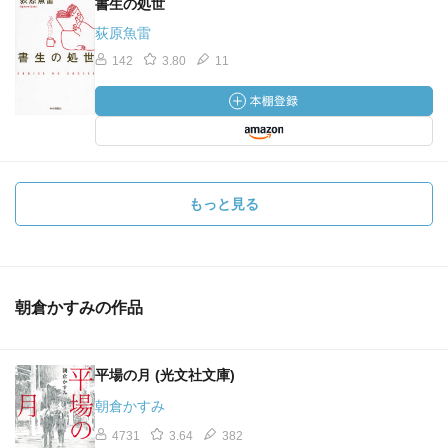
書生の処世
荻原魚雷
142
3.80
11
もっと見る
朝倉かすみの作品
平場の月 (光文社文庫)
朝倉かすみ
4731
3.64
382