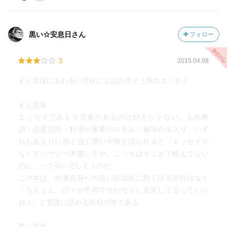
黒い☆安息日さん
フォロー
3
2015.04.08
ええ意味にもわるい意味にも読み流そう系のエッセイ。
ええ意味
エッセイであまり含蓄があるのは好きじゃない。人生教
訓・恋愛指南・料理や家事のスキル・趣味の深入り…いず
れもあまりに熱く強く濃い中身を語られると「エッセイや
なくてハウツー本書いてや。こっちはそこまで構えてない
のに」って引いてしまうのだ。
この本は、作者自身への言い訳以外に熱く語る部分はなく
「うんうん、日々が平和でそれなりに充実してるっていい
ねぇ」と気楽に読める部類の本である。
悪い意味