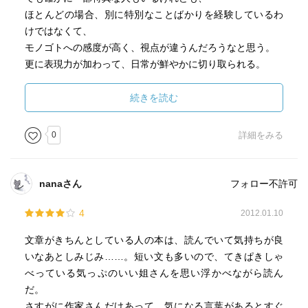
ほとんどの場合、別に特別なことばかりを経験しているわ
けではなくて、
モノゴトへの感度が高く、視点が違うんだろうなと思う。
更に表現力が加わって、日常が鮮やかに切り取られる。
そんなことを感じさせられたエッセイ集。
続きを読む
それにしても本当にあけっぴろげ。
0
詳細をみる
作家になりたかった理由のひとつに、
「おかあさんになりたかったけど、もう子供は持てないだ
ろうと思ったから」
nanaさん
フォロー不許可
って書いちゃうところがすごい。
しかもまだ3ページ、ぜんぜん気持ちあったまってない。
4
2012.01.10
直球過ぎて読んでるほうがどぎまぎしちゃう。
文章がきちんとしている人の本は、読んでいて気持ちが良
でもぐっと距離が近づく、いいよ朝倉さん。
いなあとしみじみ……。短い文も多いので、てきぱきしゃ
ちゃっかり（？）40歳目前で6つも年下のだんなさんをゲッ
べっている気っぷのいい姐さんを思い浮かべながら読ん
トしているところも、意外性があって面白い。
だ。
それに結構ノロケてるのもよい。
さすがに作家さんだけあって、気になる言葉があるとすぐ