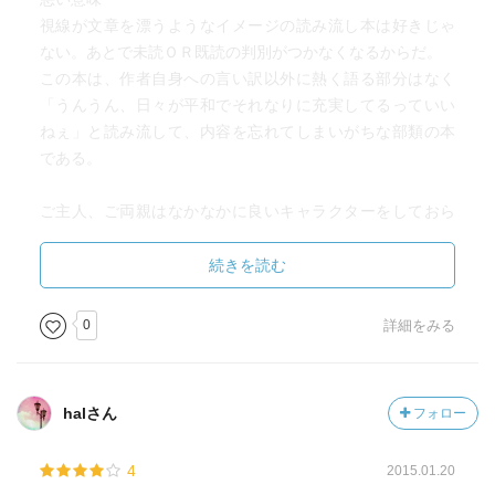
視線が文章を漂うようなイメージの読み流し本は好きじゃ
ない。あとで未読ＯＲ既読の判別がつかなくなるからだ。
この本は、作者自身への言い訳以外に熱く語る部分はなく
「うんうん、日々が平和でそれなりに充実してるっていい
ねぇ」と読み流して、内容を忘れてしまいがちな部類の本
である。
ご主人、ご両親はなかなかに良いキャラクターをしておら
れるようである。特にご主人がよい。型にはまった日々の
行動をしっかり踏襲しながら1日1日1年1年を過ごしていく
続きを読む
生き方は、欲を捨てた究極のストイックかもしれない。す
べてを見習うのは到底無理だが、ちょっとカッコ良いなぁ
0
詳細をみる
と思った。
halさん
フォロー
4
2015.01.20