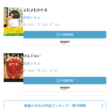
よむよむかたる
朝倉かすみ
2437
3.26
261
けんぐゎい
朝倉かすみ
1846
3.27
87
朝倉かすみの作品ランキング・新刊情報