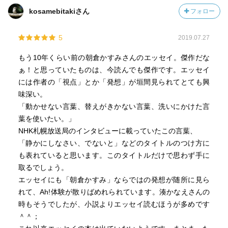
kosamebitakiさん
フォロー
5
2019.07.27
もう10年くらい前の朝倉かすみさんのエッセイ。傑作だな
ぁ！と思っていたものは、今読んでも傑作です。エッセイ
には作者の「視点」とか「発想」が垣間見られてとても興
味深い。
「動かせない言葉、替えがきかない言葉、洗いにかけた言
葉を使いたい。」
NHK札幌放送局のインタビューに載っていたこの言葉、
「静かにしなさい、でないと」などのタイトルのつけ方に
も表れていると思います。このタイトルだけで思わず手に
取るでしょう。
エッセイにも「朝倉かすみ」ならではの発想が随所に見ら
れて、Ah!体験が散りばめれられています。湊かなえさんの
時もそうでしたが、小説よりエッセイ読むほうが多めです
＾＾；