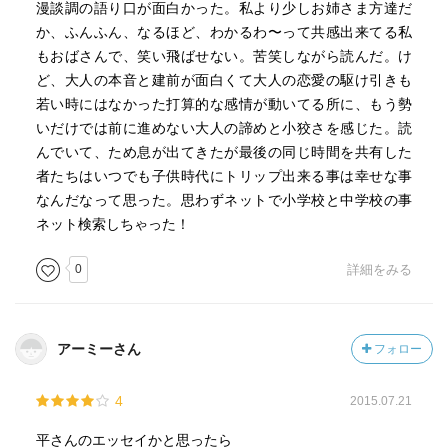
漫談調の語り口が面白かった。私より少しお姉さま方達だ
か、ふんふん、なるほど、わかるわ〜って共感出来てる私
もおばさんで、笑い飛ばせない。苦笑しながら読んだ。け
ど、大人の本音と建前が面白くて大人の恋愛の駆け引きも
若い時にはなかった打算的な感情が動いてる所に、もう勢
いだけでは前に進めない大人の諦めと小狡さを感じた。読
んでいて、ため息が出てきたが最後の同じ時間を共有した
者たちはいつでも子供時代にトリップ出来る事は幸せな事
なんだなって思った。思わずネットで小学校と中学校の事
ネット検索しちゃった！
0
詳細をみる
アーミーさん
フォロー
4
2015.07.21
平さんのエッセイかと思ったら