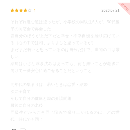
4
2026.07.21
それぞれ進む道は違ったが、小学校の同級生6人が、50代後
半の同窓会で再会した
皆自分のほうが上だ下だと幸せ・不幸自慢を繰り広げてい
る（心の中では相手よりましと思っているが）
まだまだ若いと思っているのは自分だけで、世間の目は厳
しい
結局は小さな浮き沈みはあっても、何も無いことが老後に
向けて一番安心に過ごせることだということ
同年代の集まりは、若いときは恋愛・結婚
次に子育て
そして自分の健康と親の介護問題
最後に自分の老後
同級生だからこそ同じ悩みで盛り上がれるのは、どの世
代 時代でも同じ