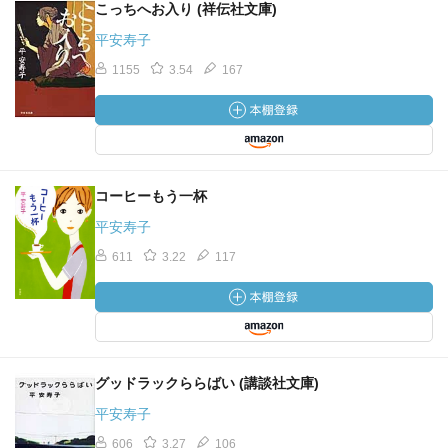
こっちへお入り (祥伝社文庫)
平安寿子
1155
3.54
167
コーヒーもう一杯
平安寿子
611
3.22
117
グッドラックららばい (講談社文庫)
平安寿子
606
3.27
106