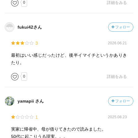
0
詳細をみる
fukui42さん
フォロー
3
2026.06.21
最初はいい感じだったけど、後半イマイチというかありき
たり。
0
詳細をみる
yamapii さん
フォロー
1
2025.08.23
実家に帰省中、母が借りてきたので読みました。
50代に起こりうる現実。。。