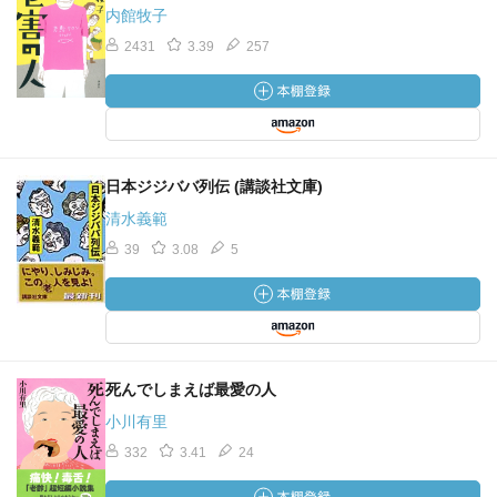
内館牧子
2431
3.39
257
日本ジジババ列伝 (講談社文庫)
清水義範
39
3.08
5
死んでしまえば最愛の人
小川有里
332
3.41
24