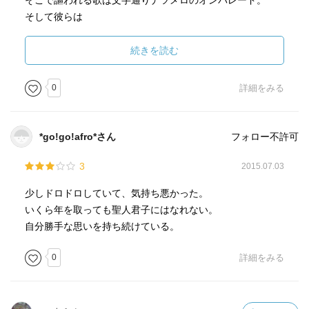
そこで謳われる歌は文字通りナツメロのオンパレード。
そして彼らは
それで過ぎ去ったあの頃へタイムスリップ。
続きを読む
同じ時代を過ごした仲間たちと再び一緒に過ごす時間は
なんと貴重なことなのだろう。
0
詳細をみる
５０代から同窓会がやたら多くなるのもわかるような気が
した。
今会わなければもう会えないかもしれない。
*go!go!afro*さん
フォロー不許可
そんな切羽詰まった気持ちにさえ、なってくるのだ。
ドキドキした淡い初恋の思い出も
3
2015.07.03
胸のときめくようなアバンチュールも
少しドロドロしていて、気持ち悪かった。
私の場合はほとんどないのだが、
いくら年を取っても聖人君子にはなれない。
今度同窓会があれば、必ず参加したいと思った。
自分勝手な思いを持ち続けている。
0
詳細をみる