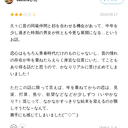
3
2018.09.17
久々に昔の同級仲間と顔を合わせる機会があって、中年を
少し過ぎた時期の男女が何とも今更な展開になる…という
お話。
恋心はもちろん青春時代だけのものじゃないし、昔の憧れ
の存在が年を重ねたらえらく身近な位置にいた、てことも
あり得る話だと思うので、かなりリアルに受け止めてしま
いました！
ただこの話に限って言えば、年を重ねてからの恋は、見
栄、打算、焦り、欲望などなどが少しずつ（いやかな
り？）混じって、なかなかすっきりな結末を迎えるのが難
しそうだな～なんて。
勝手にも感じてしまいました(￣◇￣;)
0
詳細をみる