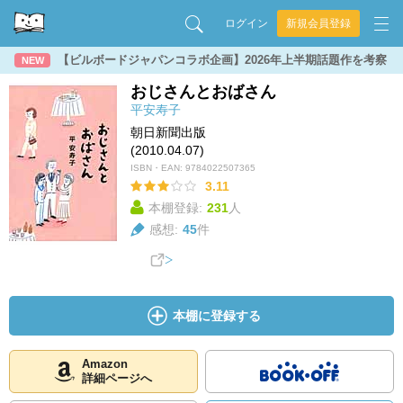
ログイン
新規会員登録
【ビルボードジャパンコラボ企画】2026年上半期話題作を考察
NEW
おじさんとおばさん
平安寿子
朝日新聞出版
(2010.04.07)
ISBN・EAN:
9784022507365
3.11
本棚登録:
231
人
感想:
45
件
本棚に登録する
Amazon
詳細ページへ