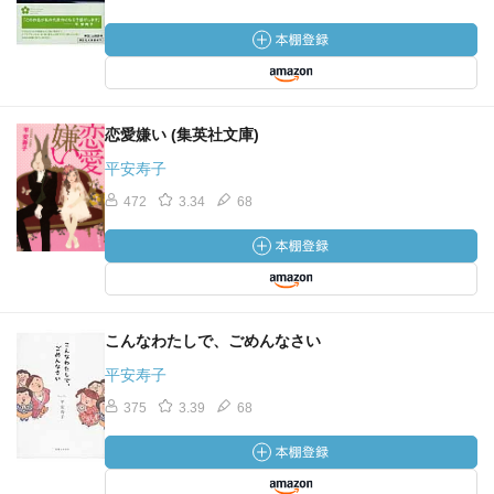
恋愛嫌い (集英社文庫)
平安寿子
472
3.34
68
こんなわたしで、ごめんなさい
平安寿子
375
3.39
68