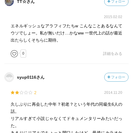
TT☆さん
フォロー
2015.02.02
エネルギッシュなアラフィフたちw こんなことあるなんて
ウソでしょー。私が無いだけ....かなww 一世代上の話が最近
出たらしくそちらに期待。
0
詳細をみる
syup0116さん
フォロー
2
2014.11.20
久しぶりに再会した中年？初老？という年代の同級生6人の
話。
リアルすぎて小説じゃなくてドキュメンタリーみたいだっ
た。
あまりにリアルでちょっと閉口したけど、最後にカラオケ