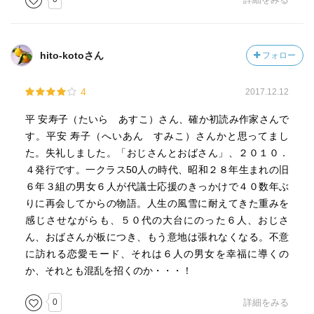
hito-kotoさん
フォロー
4
2017.12.12
平 安寿子（たいら あすこ）さん、確か初読み作家さんで
す。平安 寿子（へいあん すみこ）さんかと思ってまし
た。失礼しました。「おじさんとおばさん」、２０１０．
４発行です。一クラス50人の時代、昭和２８年生まれの旧
６年３組の男女６人が代議士応援のきっかけで４０数年ぶ
りに再会してからの物語。人生の風雪に耐えてきた重みを
感じさせながらも、５０代の大台にのった６人、おじさ
ん、おばさんが板につき、もう意地は張れなくなる。不意
に訪れる恋愛モード、それは６人の男女を幸福に導くの
か、それとも混乱を招くのか・・・！
0
詳細をみる