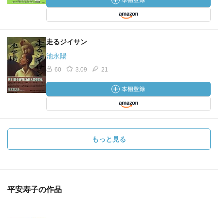
走るジイサン
池永陽
60
3.09
21
もっと見る
平安寿子の作品