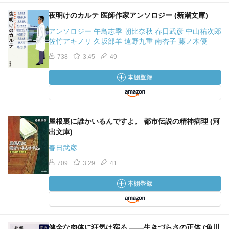
夜明けのカルテ 医師作家アンソロジー (新潮文庫)
アンソロジー 午鳥志季 朝比奈秋 春日武彦 中山祐次郎
佐竹アキノリ 久坂部羊 遠野九重 南杏子 藤ノ木優
738
3.45
49
屋根裏に誰かいるんですよ。 都市伝説の精神病理 (河
出文庫)
春日武彦
709
3.29
41
健全な肉体に狂気は宿る ――生きづらさの正体 (角川