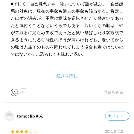
■そして「自己嫌悪」や「恥」について話が及ぶ。「自己嫌
悪の対象は、現在の事象も過去の事象も該当する。肯定し
たはずの過去が、不意に意味を逆転させたり勘違いであっ
たと気付くことなどいくらでもある。若いうちの恥は、や
がて取るに足らぬ失敗であったと笑い飛ばしたり客観視で
きるようになる可能性のほうが高いけれども、老いてから
の恥は人生そのものを問われてしまう場合も希ではないの
ではないか」…恐ろしくも味わい深い。
続きを読む
0
詳細をみる
tomoclipさん
フォロー
4
2011.07.12