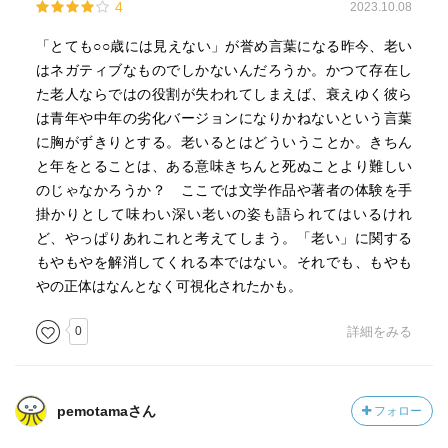
4
2023.10.08
「とても○○歳には見えない」が誉め言葉になる昨今、老い
はネガティブなものでしかないんだろうか。かつて存在し
た老人ならではの役割が失われてしまえば、衰えゆく彼ら
は青年や中年の劣化バージョンになりかねないという言葉
に胸がずきりとする。老いるとはどういうことか。きちん
と年をとることは、ある意味きちんと死ぬことより難しい
のじゃなかろうか？ ここでは文学作品や著者の体験を手
掛かりとして味わい深い老いの姿も語られてはいるけれ
ど、やっぱりあれこれと考えてしまう。「老い」に関する
もやもやを解消してくれる本ではない。それでも、もやも
やの正体はなんとなく可視化されたかも。
0
詳細をみる
pemotamaさん
フォロー