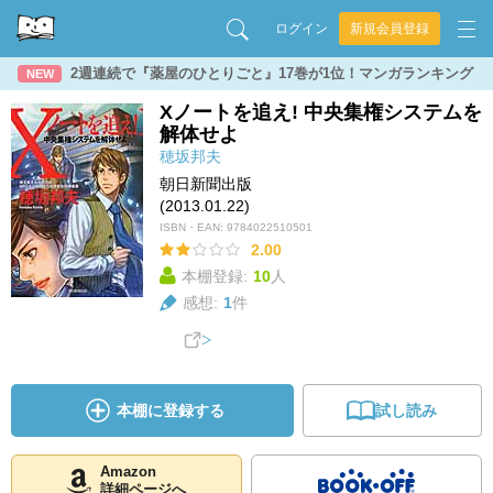
ログイン
新規会員登録
2週連続で『薬屋のひとりごと』17巻が1位！マンガランキング
NEW
Xノートを追え! 中央集権システムを
解体せよ
穂坂邦夫
朝日新聞出版
(2013.01.22)
ISBN・EAN:
9784022510501
2.00
本棚登録:
10
人
感想:
1
件
本棚に登録する
試し読み
Amazon
詳細ページへ