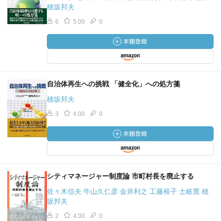
穂坂邦夫
6
5.00
0
自治体再生への挑戦 「健全化」への処方箋
穂坂邦夫
3
4.00
0
シティマネージャー制度論 市町村長を廃止する
佐々木信夫 牛山久仁彦 金井利之 工藤裕子 土岐寛 穂
坂邦夫
2
4.00
0