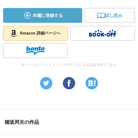
・地方が破産したら、債務は国の借金に上乗せされるシス
テムになっている（ｐ９５）
本棚に登録する
試し読み
・日本の行政体は、国と都道府県、市町村の３層構造にな
っていて、それらが無駄を生んでいる（ｐ１０４）
Amazon 詳細ページへ
・実質７０万人以上になると、政令指定都市になり、全国
で２０か所ある、警察関係の仕事を除いて、都道府県と同
等の行政関係の権限を持つ（ｐ１０６）
本ページはアフィリエイトプログラムによる収益を得ています
・たとえば、金沢港には大型船が入るための整備がないこ
とが、製造業の地方進出のネックになっている（ｐ１２
２）
・総額18.7兆円の国庫補助金を対象として、全件840件のう
ち、存続すべきとしたものは、171件、廃止すべきものは
5.7兆円にものぼった（ｐ１３６）
穂坂邦夫の作品
・多くの問題を引き起こしている根本問題は、中央集権シ