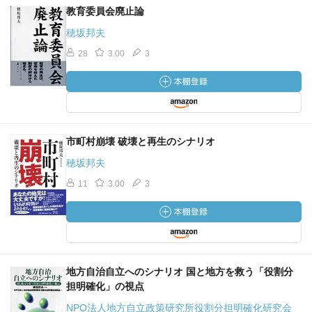
ステムである（ｐ１５３）
教育委員会廃止論
穂坂邦夫
・地域主権改革関連法は、国が定めていた制度（２８部
28
3.00
3
門）を、2013.3末の期限で、自治体が条例で見直したりで
きるもの（ｐ１７６）
2013年3月30日作成
市町村崩壊 破壊と再生のシナリオ
穂坂邦夫
11
3.00
3
地方自治自立へのシナリオ 国と地方を救う「役割分
担明確化」の視点
NPO法人地方自立政策研究所役割分担明確化研究会