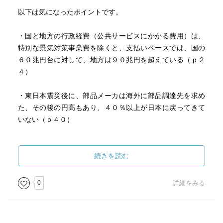
以下は気になったポイントです。
・国と地方の行政経費（公共サービスにかかる費用）は、
特別な景気対策事業費を除くと、支払いベースでは、国の
６０兆円台に対して、地方は９０兆円を超えている（ｐ２
４）
・東日本震災後に、部品メーカは海外に部品調達先を求め
た、その後の円高もあり、４０％以上が日本に戻ってきて
いない（ｐ４０）
・埼玉県志木市が、「シティマネージャ制度」を国に申請
した、米国の多くの市や町で導入している議会の一元制で
続きを読む
あるが、国は志木市の特区申請を門前払いした（ｐ６５）
0
詳細をみる
・財政投融資は、合計５５兆円あるが、３分の１は国の借
金だが、残りの３３兆円は、今も残っている（ｐ７３）