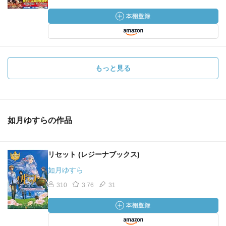
もっと見る
如月ゆすらの作品
リセット (レジーナブックス)
如月ゆすら
310
3.76
31