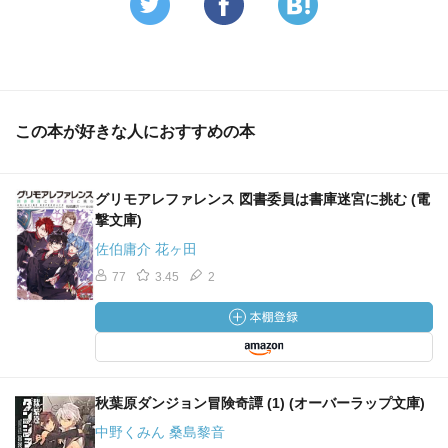
この本が好きな人におすすめの本
グリモアレファレンス 図書委員は書庫迷宮に挑む (電
撃文庫)
佐伯庸介 花ヶ田
77
3.45
2
秋葉原ダンジョン冒険奇譚 (1) (オーバーラップ文庫)
中野くみん 桑島黎音