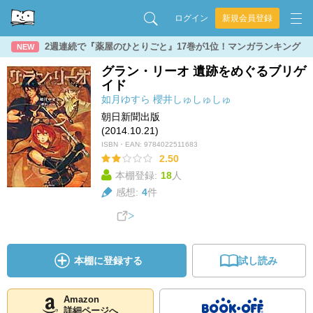
ログイン
新規会員登録
2週連続で『薬屋のひとりごと』17巻が1位！マンガランキング
NEW
グラン・リーオ 遺跡をめぐるブリゲ
イド
如月ゆすら
櫻井しゅしゅしゅ
朝日新聞出版
(2014.10.21)
ISBN・EAN:
9784022511683
2.50
本棚登録:
18
人
感想:
4
件
本棚に登録する
試し読み
Amazon
詳細ページへ