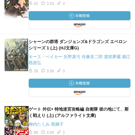
42
3.33
3
シャーンの群塔 ダンジョンズ&ドラゴンズ エベロン
シリーズ 1 (上) (HJ文庫G)
キース・ベイカー 矢野真弓 待兼音二郎 渡部夢霧 鵜江
西昌弘
28
3.56
3
ゲート 外伝+ 特地迷宮攻略編 自衛隊 彼の地にて、斯
く戦えり (上) (アルファライト文庫)
柳内たくみ 黒獅子
98
4.00
3