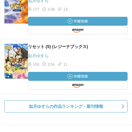
如月ゆすら
177
3.36
13
リセット (5) (レジーナブックス)
如月ゆすら
159
3.54
11
如月ゆすらの作品ランキング・新刊情報