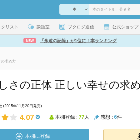
ックリスト
談話室
ブクログ通信
公式ショップ
『永遠の記憶』が1位に！本ランキング
NEW
せの求め方
しさの正体 正しい幸せの求
版
(2015年11月20日発売)
4.07
本棚登録 :
77
人
感想 :
6
件
本棚に登録