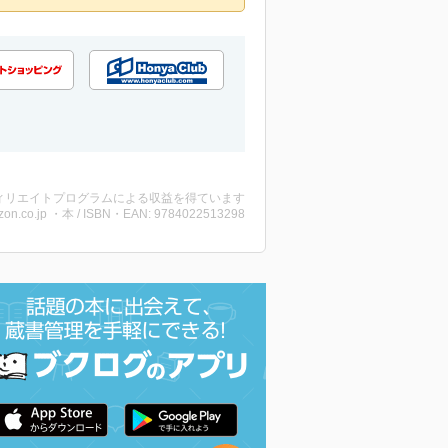
ィリエイトプログラムによる収益を得ています
on.co.jp ・本 / ISBN・EAN: 9784022513298