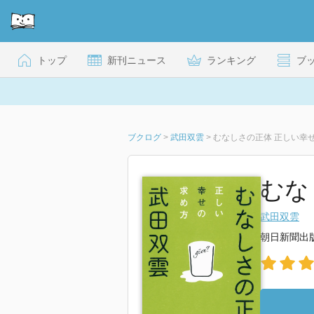
トップ
新刊ニュース
ランキング
ブ
ブクログ
>
武田双雲
>
むなしさの正体 正しい幸
むな
武田双雲
朝日新聞出