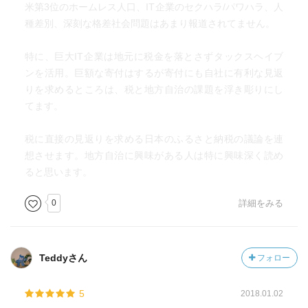
米第3位のホームレス人口、IT企業のセクハラ/パワハラ、人
種差別、深刻な格差社会問題はあまり報道されてません。
特に、巨大IT企業は地元に税金を落とさずタックスヘイブ
ンを活用。巨額な寄付はするが寄付にも自社に有利な見返
りを求めるところは、税と地方自治の課題を浮き彫りにし
てます。
税に直接の見返りを求める日本のふるさと納税の議論を連
想させます。地方自治に興味がある人は特に興味深く読め
ると思います。
0
詳細をみる
Teddyさん
フォロー
5
2018.01.02