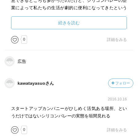
意できるところも多かったのだけど、シリコンバレーの企
業によって私たちの生活が劇的に便利になってきたという
話から、「そういう意味では一理あるのだが、それが会社
の莫大な利益に結びついていることへの違和感は拭いがた
続きを読む
いものがあるのも現実だ。」という意見には違和感。劇的
に便利にしてくれるような会社なら、そりゃ莫大な利益を
0
詳細をみる
稼いでもいいと思うのだけど。
後、面白かったのが、カリフォルニアの刑務所ではプログ
ラミング講座を導入していて、起業を目指しているという
広告
人もいるという話。そんな人まで起業を目指すようになっ
てるのか。ある意味で夢があるよなぁ。まあ、プログラミ
ングだったら刑務所に入りながらもできることだし、それ
kawatayasuoさん
フォロー
で生きていけるならそれはそれでありなような気もする。
2016.10.16
スタートアップカンパニーがひしめく活気ある場所、とい
うだけではないシリコンバレーの実態を垣間見れる
0
詳細をみる