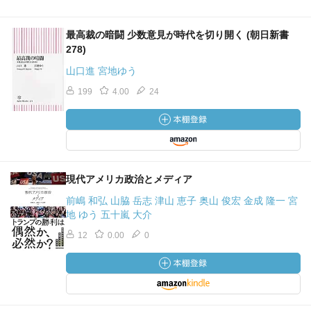
最高裁の暗闘 少数意見が時代を切り開く (朝日新書
278)
山口進 宮地ゆう
199
4.00
24
現代アメリカ政治とメディア
前嶋 和弘 山脇 岳志 津山 恵子 奥山 俊宏 金成 隆一 宮
地 ゆう 五十嵐 大介
12
0.00
0