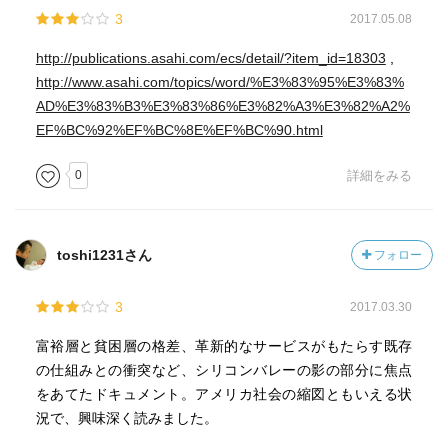
3
2017.05.08
http://publications.asahi.com/ecs/detail/?item_id=18303
,
http://www.asahi.com/topics/word/%E3%83%95%E3%83%
AD%E3%83%B3%E3%83%86%E3%82%A3%E3%82%A2%
EF%BC%92%EF%BC%8E%EF%BC%90.html
0
詳細をみる
toshi1231さん
フォロー
3
2017.03.30
富裕層と貧困層の格差、革新的なサービスがもたらす既存
の仕組みとの衝突など、シリコンバレーの影の部分に焦点
をあてたドキュメント。アメリカ社会の縮図ともいえる状
況で、興味深く読みました。