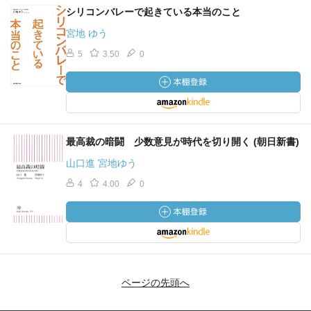
シリコンバレーで起きている本当のこと
宮地 ゆう
5
3.50
0
最高裁の暗闘 少数意見が時代を切り開く (朝日新書)
山口進 宮地ゆう
4
4.00
0
ページの先頭へ