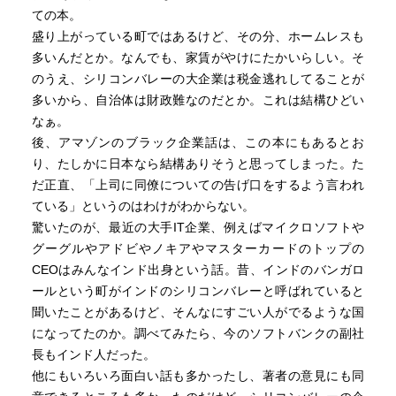
ての本。
盛り上がっている町ではあるけど、その分、ホームレスも
多いんだとか。なんでも、家賃がやけにたかいらしい。そ
のうえ、シリコンバレーの大企業は税金逃れしてることが
多いから、自治体は財政難なのだとか。これは結構ひどい
なぁ。
後、アマゾンのブラック企業話は、この本にもあるとお
り、たしかに日本なら結構ありそうと思ってしまった。た
だ正直、「上司に同僚についての告げ口をするよう言われ
ている」というのはわけがわからない。
驚いたのが、最近の大手IT企業、例えばマイクロソフトや
グーグルやアドビやノキアやマスターカードのトップの
CEOはみんなインド出身という話。昔、インドのバンガロ
ールという町がインドのシリコンバレーと呼ばれていると
聞いたことがあるけど、そんなにすごい人がでるような国
になってたのか。調べてみたら、今のソフトバンクの副社
長もインド人だった。
他にもいろいろ面白い話も多かったし、著者の意見にも同