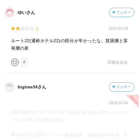
ゆいさん
フォロー
2
2022.03.18
ルート22(通称ホテル22)の部分が辛かったな。貧困層と富
裕層の差
0
詳細をみる
bigtree34さん
フォロー
2018.10.24
朝日新聞のサンフランシスコ支社の著者から見たシリコン
バレーの様々な問題を紹介。
華やかなIT企業のイメージ都市反面、道路はガタガタ、全