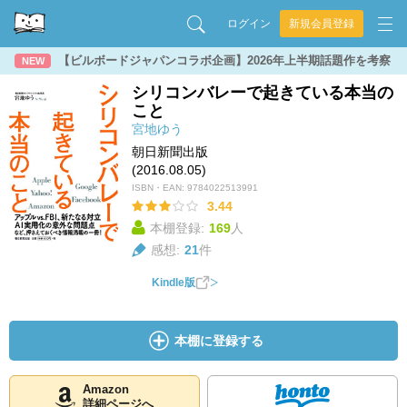
ログイン
新規会員登録
【ビルボードジャパンコラボ企画】2026年上半期話題作を考察
NEW
シリコンバレーで起きている本当の
こと
宮地ゆう
朝日新聞出版
(2016.08.05)
ISBN・EAN:
9784022513991
3.44
本棚登録:
169
人
感想:
21
件
Kindle版
本棚に登録する
Amazon
詳細ページへ