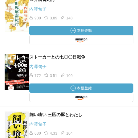
内澤旬子
900
3.89
148
ストーカーとの七〇〇日戦争
内澤旬子
772
3.51
109
飼い喰い 三匹の豚とわたし
内澤旬子
630
4.33
104