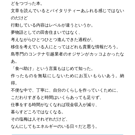
どをつづった本。
文章を読んでいるとバイタリティーあふれる感じではない
のだけど
行動している内容はレベルが違うというか。
夢物語としての田舎住まいではなく、
考えながらひとつひとつ進んできた過程が、
移住を考えている人にとってはどれも貴重な情報だろう。
島専門のコンテナ引越業者のオジサンがカッコよかったな
あ。
「食べ助け」という言葉もはじめて知った。
作ったものを無駄にしないためにお互いもらいあう。納
得。
不便な中で、丁寧に、自分のくらしを作っていくために、
こだわりすぎると時間はいくらあっても足りず、
仕事をする時間がなくなれば現金収入が減り、
暮らすどころではなくなる。
その塩梅は人それぞれだけど、
なんにしてもエネルギーのいる日々だと思う。
ゆるいつながりの中で、いい距離感をもって、周りとの関