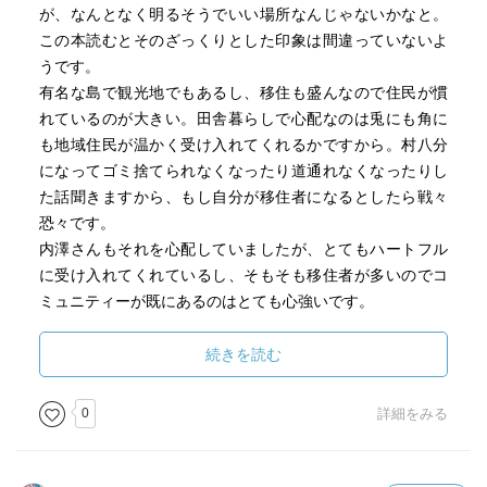
が、なんとなく明るそうでいい場所なんじゃないかなと。
この本読むとそのざっくりとした印象は間違っていないよ
うです。
有名な島で観光地でもあるし、移住も盛んなので住民が慣
れているのが大きい。田舎暮らしで心配なのは兎にも角に
も地域住民が温かく受け入れてくれるかですから。村八分
になってゴミ捨てられなくなったり道通れなくなったりし
た話聞きますから、もし自分が移住者になるとしたら戦々
恐々です。
内澤さんもそれを心配していましたが、とてもハートフル
に受け入れてくれているし、そもそも移住者が多いのでコ
ミュニティーが既にあるのはとても心強いです。
内澤さん猟師の免許も取ったようで、どこまで行くんです
かと聞いてみたい。車の運転ろくすっぽ出来ないのに猟銃
続きを読む
は撃てるとはかっこいいです。
ちなみに車の運転ろくすっぽというのはどれくらいかとい
0
詳細をみる
うと、どれがアクセルでブレーキか忘れているというレベ
ルです。年取らなくても免許返納レベルです。