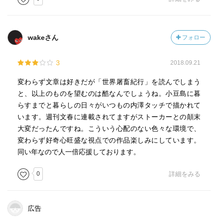
もそろそろ終わりにするべきかもしれない。むくむくと、
漂いたい願望が湧いてきた。
あとがきを読んで、その後何やら事件があったと知り、
wakeさん
フォロー
ネットで検索してびっくり。これは次の本も読まねば。女
ひとり自由に生きるというのも大変なんだなあ。やれや
3
2018.09.21
れ。
変わらず文章は好きだが「世界屠畜紀行」を読んでしまう
と、以上のものを望むのは酷なんでしょうね。小豆島に暮
らすまでと暮らしの日々がいつもの内澤タッチで描かれて
います。週刊文春に連載されてますがストーカーとの顛末
大変だったんですね。こういう心配のない色々な環境で、
変わらず好奇心旺盛な視点での作品楽しみにしています。
同い年なので人一倍応援しております。
0
詳細をみる
広告