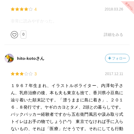
4
2018.03.26
非常に読みやすかった。
0
詳細をみる
hito-kotoさん
フォロー
3
2017.12.11
１９６７年生まれ、イラストルポライター、内澤旬子さ
ん、乳癌治療の後、本も夫も東京も捨て、香川県小豆島に
辿り着いた顛末記です。「漂うままに島に着き」、２０１
６．８発行です。ヤギのカヨとタメ、2頭との暮らしです。
バックパッカー経験者ですから五右衛門風呂や汲み取り式
トイレはお手の物でしょう(^-^) 東京でなければ手に入ら
ないもの、それは「医療」だそうです。それにしても行動