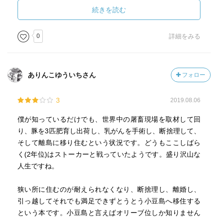
係が続いていくなら
続きを読む
こういう暮らし方も楽しいのだろうなー。
0
詳細をみる
ありんこゆういちさん
フォロー
3
2019.08.06
僕が知っているだけでも、世界中の屠畜現場を取材して回
り、豚を3匹肥育し出荷し、乳がんを手術し、断捨理して、
そして離島に移り住むという状況です。どうもここしばら
く(2年位)はストーカーと戦っていたようです。盛り沢山な
人生ですね。
狭い所に住むのが耐えられなくなり、断捨理し、離婚し、
引っ越してそれでも満足できずとうとう小豆島へ移住する
という本です。小豆島と言えばオリーブ位しか知りません