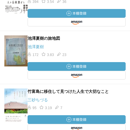
394
3.54
36
池澤夏樹の旅地図
池澤夏樹
172
3.83
23
竹富島に移住して見つけた人生で大切なこと
三砂ちづる
95
3.19
7