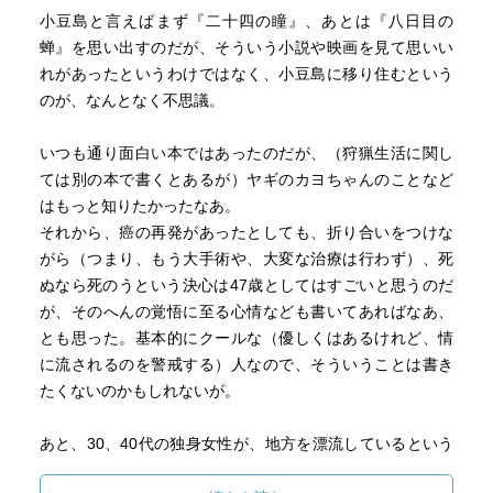
小豆島と言えばまず『二十四の瞳』、あとは『八日目の
蝉』を思い出すのだが、そういう小説や映画を見て思いい
れがあったというわけではなく、小豆島に移り住むという
のが、なんとなく不思議。
いつも通り面白い本ではあったのだが、（狩猟生活に関し
ては別の本で書くとあるが）ヤギのカヨちゃんのことなど
はもっと知りたかったなあ。
それから、癌の再発があったとしても、折り合いをつけな
がら（つまり、もう大手術や、大変な治療は行わず）、死
ぬなら死のうという決心は47歳としてはすごいと思うのだ
が、そのへんの覚悟に至る心情なども書いてあればなあ、
とも思った。基本的にクールな（優しくはあるけれど、情
に流されるのを警戒する）人なので、そういうことは書き
たくないのかもしれないが。
あと、30、40代の独身女性が、地方を漂流しているという
のも、書いてある通りそこそこの人数が（日本中に）いる