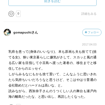
と考えると、日本という国の暗部を見る思いがする。独身
続きを読む
で、実家が資産家でもなく、安定した（給与の高い）仕事
に就けない女が非正規の仕事をしつつ、地方を転々として
0
詳細をみる
いるとしたら、それは国としても対応を考えなければなら
ないことだと思う。
gomapuchiさん
フォロー
それにしても、台風が来たりする中、家のメンテナンスを
しつつ、ヤギを飼い、畑仕事も、狩猟も行い、ご近所づき
2017.04.03
あいにも参加し、海でカメノテやひじきをとったりするだ
けでも、かなり忙しいのではないかと思う。その上本を読
乳癌を患って(身体のいいなり)、本も原画も夫も捨てて(捨
んだり、書いたり、描いたりするって、いくら家族の世話
てる女)、狭い東京暮らしに嫌気がさして、スカッと風の通
はないとはいえ、結構たいへんではないかなあ。のんび
る広い家を目指して小豆島へ渡った著者の、移住までと移
り、とは言えないと思う。
住してからのエッセイ。
できる範囲で農業をやり、のんびりと自然を満喫し、それ
しがらみもなにもかも捨て置いて、こんなふうに思いきれ
で食べていければいいけれど、そういう生活は、貯えが相
たら気持ちいいだろうなと思うけど、そこはやはり普通の
当ない限り無理なんだという現実もよくわかった。移住を
会社勤めだとハードルは高いな、と。
考える人の参考にもなる本だと思う。
読みながら、西加奈子さんのうつくしい人の舞台も瀬戸内
海の離島だったな、と思い出し、再読したくなった。