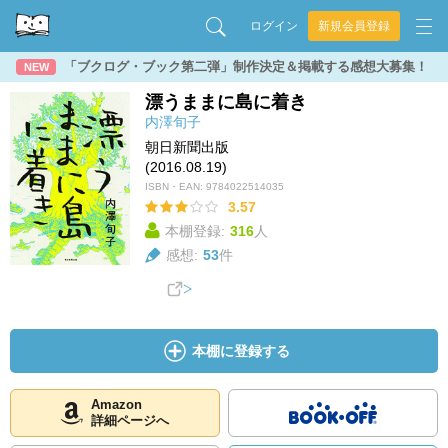
ログイン
新規会員登録
「ブクログ・ブック第二弾」制作決定＆掲載する感想大募集！
NEW
漂うままに島に着き
内澤旬子
朝日新聞出版
(2016.08.19)
ISBN・EAN:
9784022514035
3.57
本棚登録:
316
人
感想:
53
件
本棚に登録する
Amazon
詳細ページへ