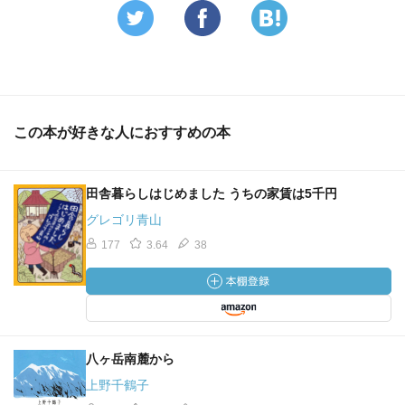
この本が好きな人におすすめの本
田舎暮らしはじめました うちの家賃は5千円
グレゴリ青山
177
3.64
38
八ヶ岳南麓から
上野千鶴子