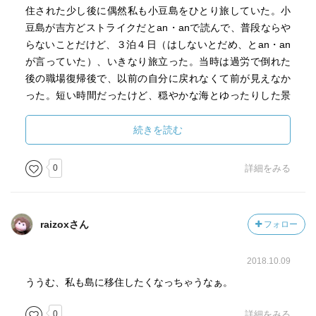
住された少し後に偶然私も小豆島をひとり旅していた。小
豆島が吉方どストライクだとan・anで読んで、普段ならや
らないことだけど、３泊４日（はしないとだめ、とan・an
が言っていた）、いきなり旅立った。当時は過労で倒れた
後の職場復帰後で、以前の自分に戻れなくて前が見えなか
った。短い時間だったけど、穏やかな海とゆったりした景
色に癒された。でもそのあとも不調は続き、捨て続けて今
に至る。
続きを読む
「近いうちに脱出するという確証なくして生きていくの
が、辛い」「それでも前に進みたい。未知の島に身を置い
0
詳細をみる
て、未知の自然、未知の人間関係を味わってみたい」。読
んでいて刺さった言葉。ずっとこの会社に、この地にいる
んだと思うと、つらい。家を建てたり身を固めたりしてい
raizoxさん
フォロー
る人を見て、なぜか自分にはそんな願望がないな、と思
う。故郷を持たないからだろうか。どこかへ行きたい。こ
2018.10.09
こで自分の人生（特に職業）終わるの？ と思うとピンと
こない。たまに無性に息が苦しくなって遠くへ逃げたくな
ううむ、私も島に移住したくなっちゃうなぁ。
る。新鮮な空気を思い切り吸いたくなる。そんな気分をラ
0
詳細をみる
イブ遠征とかの小旅行で紛らわしては日常に帰る繰り返し