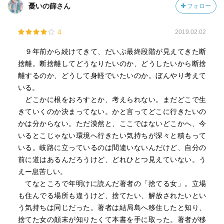
憂いの篩さん
フォロー
4
2019.02.02
９年前から続けてきて、だいぶ最終段階が見えてきた断
捨離。断捨離してどうなりたいのか、どうしたいから断捨
離するのか、どうして身軽でいたいのか。ぼんやり考えて
いる。
どこかに根をおろすとか、考えられない。まだどこで生
きていくのか決まってない。かと言ってどこに行きたいの
かは分からない。ただ漠然と、ここではないどこかへ、今
いるとこじゃない環境へ行きたい気持ちが深々と積もって
いる。岐路に立っているのは間違いないんだけど、自分の
前に道はあるんだろうけど、どれひとつ見えていない。う
えー息苦しい。
てなところで年明けに読んだ著者の「捨てる女」。立場
も住んでる場所も違うけど、捨てたい、解放されたいとい
う気持ちは同じだった。著者は結局島へ移住したと知り、
捨てた女の顛末が知りたくて本書を手に取った。著者が移