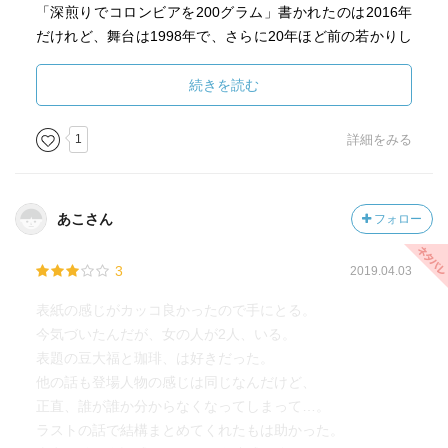
「深煎りでコロンビアを200グラム」書かれたのは2016年
だけれど、舞台は1998年で、さらに20年ほど前の若かりし
日を回想するという内容で、古い小説を読んでいるような
感覚だった。「クラッチ・ペンシル」がわからなくて、調
続きを読む
べてしまった。
1
詳細をみる
書き下ろし作品の書かれたタイミングはわからないが、い
ずれも前2作と同じような空気で、語り手の男性が喫茶店や
バーにいく話であり、であう女性は洗練されてて話し言葉
あこさん
フォロー
が品があってていねい、そして登場人物が長年気を遣い合
いつつ男女の仲にならないのが特徴的。そして最後の「桜
3
2019.04.03
の花びらひとつ」はメタ小説っぽく、語り手＝小説家がこ
の本に出てきたこれまでの話に出てきた人物が再登場して
表紙の感じがカッコ良かったので手にとる。
すれちがうような話を書こうとする話。
今気づいたんだが、女の人が2人、いる。
昔の映画化されたような作品はしらないけれど、これが片
表題の豆大福と珈琲、は好きだった。
岡義男という作家の核にある世界なのだな、と感じた。
他の話も登場人物の感じは同じなんだけど、
正直、誰が誰か分からなくなってしまって…。
ラストの話で結構まとめてくれたもは助かった。