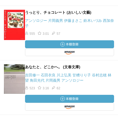
うっとり、チョコレート (おいしい文藝)
アンソロジー 片岡義男 伊藤まさこ 鈴木いづみ 西加奈
子
555
3.01
57
あなたと、どこかへ。 (文春文庫)
吉田修一 石田衣良 川上弘美 甘糟りり子 谷村志穂 林
望 角田光代 片岡義男 アンソロジー
523
3.16
62