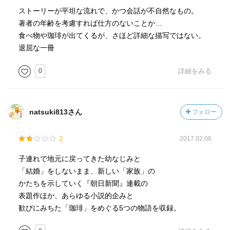
ストーリーが平坦な流れで、かつ会話が不自然なもの。
著者の年齢を考慮すれば仕方のないことか…
食べ物や珈琲が出てくるが、さほど詳細な描写ではない。
退屈な一冊
0
詳細をみる
natsuki813さん
フォロー
2
2017.02.06
子連れで地元に戻ってきた幼なじみと
「結婚」をしないまま、新しい「家族」の
かたちを示していく『朝日新聞』連載の
表題作ほか、あらゆる小説的企みと
歓びにみちた「珈琲」をめぐる5つの物語を収録。