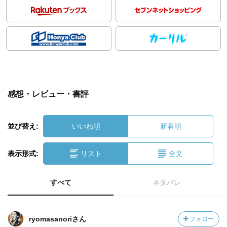
感想・レビュー・書評
並び替え:
いいね順
新着順
表示形式:
リスト
全文
すべて
ネタバレ
ryomasanoriさん
フォロー