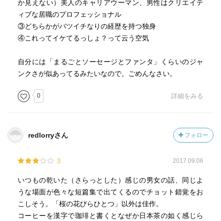
か見えない）美人のキャリアウーマン、男性はクリエイテ
ィブな居職のプロフェッショナル
③どちらかがバツイチなりの経歴を持つ独身
④これってイケてるっしょ？って云う空気
自分には「まるごとソーセージとファンタ」くらいのジャ
ンクさが似あってるみたいなので。ごめんなさい。
0
詳細をみる
redlorryさん
フォロー
3
2017.09.06
いつもの乾いた（さらっとした）感じの男女の話、同じよ
うな場面が色々な短篇集で出てくるのでチョット錯覚をお
こしそう。「桜の花びらひとつ」以外は佳作。
コーヒーを漢字で珈琲と書くとなぜか日本茶の如く感じら