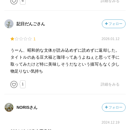
6
詳細をみる
にもらった編集者は喜ぶだろう、と頭のいっぽうで思いな
がら、もういっぽうでは、スプーンをどのように使えばい
いか、考えた。鯛焼きをふたつに開き、餡をスプーンです
記日だんごさん
フォロー
くってすべて食べる、という食べかたはあり得るのではな
いか、と思って彼はひとり笑顔になった。』
1
2026.01.12
こんな描写を読んでいると、鯛焼きも食べたくなってしま
うーん、昭和的な文体が読み込めずに読めずに返却した。
った。
タイトルのある豆大福と珈琲ってあうよねぇと思って手に
鯛焼きの出前というのもユニーク！
取ってみたけど特に美味しそうだなという描写もなく少し
物足りない気持ち
「冷やし中華やエビチリソースの出前があるなら、鯛焼き
の出前があってもいいでしょう」
1
詳細をみる
「出前は何匹から？」
「何匹でも」
と奈美子は笑った。
NORISさん
フォロー
心に残った言葉
2024.12.19
・コーヒーが体のなかへと入っていく。食道を下るそのコ