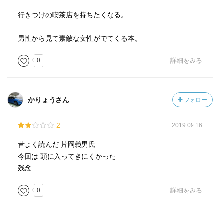
ンビアを200グラム」は良かった。書下ろしの残り3作は、
ほとんどやっつけ仕事っぽい（苦笑）。「桜の花びらひと
行きつけの喫茶店を持ちたくなる。
つ」で、それまでの登場人物を絡めて最終話で、うまくま
とめようとしたのだろうけど、そもそも、そういうつもり
男性から見て素敵な女性がでてくる本。
で書いてないだろうから、それほど上手く回収できている
0
詳細をみる
とは思えなかった。
かりょうさん
フォロー
2
2019.09.16
昔よく読んだ 片岡義男氏
今回は 頭に入ってきにくかった
残念
0
詳細をみる