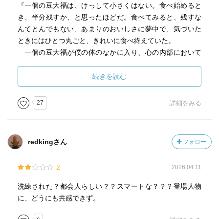
『一個の豆大福は、けっして小さくはない。食べ始めると
き、半分残すか、と思ったほどだ。食べてみると、残すな
んてとんでもない、あまりのおいしさに夢中で、気づいた
ときにはひとつ丸ごと、きれいに食べ終えていた。
一個の豆大福が僕の体のなかに入り、心の内部において
やがて転換されたもの、それはなにか。それこそが、この
豆大福のおいしさであるはずだ。僕の心身の隅々まで静か
続きを読む
に行き渡り、そこにしばしば落ち着いたもの、それは幸福
感だった。一個の豆大福を夢中で食べ終えて、僕はたいそ
27
詳細をみる
う幸福な状態となった。』
鯛焼きをナイフとフォークで食べる描写も面白い。鯛焼き
redkingさん
フォロー
は頭か尾ひれからガブリと食べてしまう私には、そういう
本格的なと言うか上品な食べ方はしたことがなかったの
2
2026.04.11
で。
洗練された？都会人らしい？？スマートな？？？登場人物
『ナイフとフォークで瀬川は鯛焼きを食べた。まず腹のま
に、どうにも共感できず。
んなかを三角に切り離し、フォークの先に突き刺して口に
運んだ。鯛焼きは見事な出来栄えだった。これならみやげ