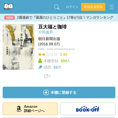
ログイン
新規会員登録
2週連続で『薬屋のひとりごと』17巻が1位！マンガランキング
NEW
豆大福と珈琲
片岡義男
朝日新聞出版
(2016.09.07)
ISBN・EAN:
9784022514110
2.85
本棚登録:
204
人
感想:
32
件
本棚に登録する
Amazon
詳細ページへ