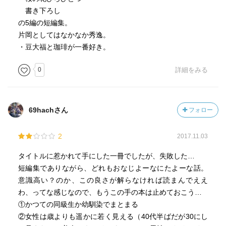
書き下ろし
の5編の短編集。
片岡としてはなかなか秀逸。
・豆大福と珈琲が一番好き。
0
詳細をみる
69hachさん
フォロー
2
2017.11.03
タイトルに惹かれて手にした一冊でしたが、失敗した…
短編集でありながら、どれもおなじよーなにたよーな話。
意識高い？のか、この良さが解らなければ読まんでええ
わ、ってな感じなので、もうこの手の本は止めておこう…
①かつての同級生か幼馴染でまとまる
②女性は歳よりも遥かに若く見える（40代半ばだが30にし