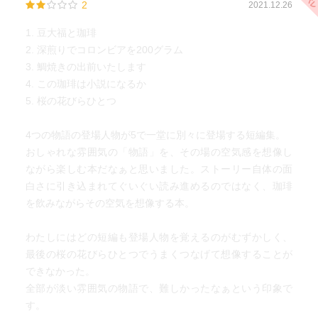
2
2021.12.26
1. 豆大福と珈琲
2. 深煎りでコロンビアを200グラム
3. 鯛焼きの出前いたします
4. この珈琲は小説になるか
5. 桜の花びらひとつ
4つの物語の登場人物が5で一堂に別々に登場する短編集。
おしゃれな雰囲気の「物語」を、その場の空気感を想像し
ながら楽しむ本だなぁと思いました。ストーリー自体の面
白さに引き込まれてぐいぐい読み進めるのではなく、珈琲
を飲みながらその空気を想像する本。
わたしにはどの短編も登場人物を覚えるのがむずかしく、
最後の桜の花びらひとつでうまくつなげて想像することが
できなかった。
全部が淡い雰囲気の物語で、難しかったなぁという印象で
す。