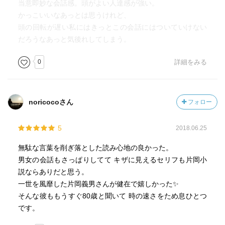
当意即妙な会話感。頭がよい人達感が強い。
かっこいいなあっとは思うけれど、
頭の回転が遅い私にはきっとこの会話にはついていけない
だろうなあっと気後れしてしまう。
0
詳細をみる
noricocoさん
フォロー
5
2018.06.25
無駄な言葉を削ぎ落とした読み心地の良かった。
男女の会話もさっぱりしてて キザに見えるセリフも片岡小
説ならありだと思う。
一世を風靡した片岡義男さんが健在で嬉しかった✨
そんな彼ももうすぐ80歳と聞いて 時の速さをため息ひとつ
です。