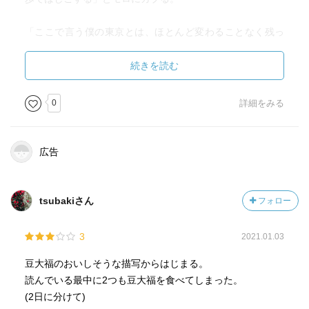
「ここで言う僕の東京とは、ほとんど変わることなく残っ
ている場所のことだ。」
続きを読む
ということは、小説である本書の主人公の行動は、ほと
んど著者の行動がモデルになっているということが分か
0
詳細をみる
る。翻訳者や作家の主人公が、喫茶店、珈琲などを題材に
ささやかな人間関係をスタイリッシュに描き出す。
広告
だがしかし、文体、作風が確立しているからか、安心し
て読み進めていけるのだが、70代半ばの著者（本書執筆
時）が描く30～40代の登場人物たちは、およそ当代の30
tsubakiさん
フォロー
代、40代じゃない。老境に達しても、同年代の物語としな
い気概たるや、なかなか若々しいのだが、どうなんだろう
3
2021.01.03
なあと思いながら読んだ。
まぁ、それが片岡ワールドなんだろうな。
豆大福のおいしそうな描写からはじまる。
読んでいる最中に2つも豆大福を食べてしまった。
初出がメディアだった「豆大福と珈琲」「深煎りでコロ
(2日に分けて)