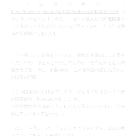
『珈琲が呼ぶ』(
https://booklog.jp/users/yaj1102/archives/1/4334979769
)
というコーヒーにまつわるエッセイを読んだら関連図書と
してあがってきたので、じゃぁと読んでみた（たまたま地
元の図書館にもあったし）
。
『～呼ぶ』と前後しているが、微妙に本書のほうが早そ
うだ。いや、ほとんど平行してなのか、そこはかとなく内
容がカブる。特に、本書4作目「この珈琲は小説になるか」
の以下の記載、
「この路地のなかほどで、ミロンガとラドリオという二軒
の喫茶店が、斜めに向き合っていた。
この路地の景色は20年前とほとんど変わっていない、と矢
吹は立ち止まって思った。」
は、『～呼ぶ』の、「ミロンガとラドリオを、ほんの数
歩ではしごする」とモロにカブる。