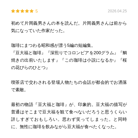
5
2026.04.25
初めて片岡義男さんの本を読んだ。片岡義男さんは前から
気になっていた作家だった。
珈琲にまつわる昭和感が漂う5編の短編集。
『豆大福と珈琲』『深煎りでコロンビアを200グラム』『鯛
焼きの出前いたします』『この珈琲は小説になるか』『桜
の花びらのひとつ』
喫茶店で交わされる登場人物たちの会話が都会的でお洒落
で素敵。
最初の物語『豆大福と珈琲』が、印象的。豆大福の描写が
普通はそこまで豆大福を観て食べないだろうと思うくらい
詳しすぎておもしろい。思わず笑ってしまった。と同時
に、無性に珈琲を飲みながら豆大福が食べたくなった。