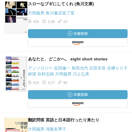
スローなブギにしてくれ (角川文庫)
片岡義男 角川書店装丁室
435
3.48
25
あなたと、どこかへ。 eight short stories
アンソロジー 吉田修一 角田光代 石田衣良 甘糟りり子
林望 谷村志穂 片岡義男 川上弘美
423
3.27
90
翻訳問答 英語と日本語行ったり来たり
片岡義男 鴻巣友季子