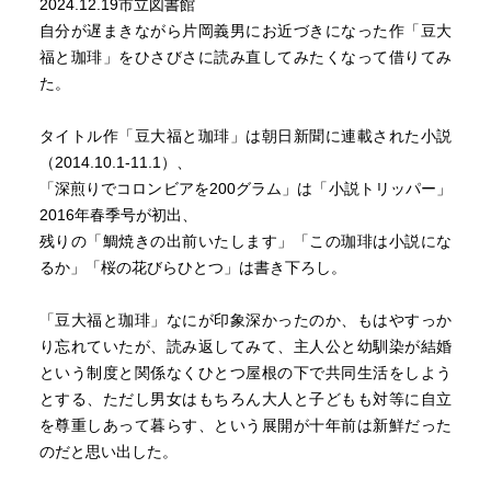
ーヒーを、途中までは自覚出来たが、そこから先は体ぜん
2024.12.19市立図書館
たいにコーヒーが広がっていく感覚があり、広がりきった
自分が遅まきながら片岡義男にお近づきになった作「豆大
ところで精神と接する、と彼はきめていた。
福と珈琲」をひさびさに読み直してみたくなって借りてみ
た。
タイトル作「豆大福と珈琲」は朝日新聞に連載された小説
（2014.10.1-11.1）、
「深煎りでコロンビアを200グラム」は「小説トリッパー」
2016年春季号が初出、
残りの「鯛焼きの出前いたします」「この珈琲は小説にな
るか」「桜の花びらひとつ」は書き下ろし。
「豆大福と珈琲」なにが印象深かったのか、もはやすっか
り忘れていたが、読み返してみて、主人公と幼馴染が結婚
という制度と関係なくひとつ屋根の下で共同生活をしよう
とする、ただし男女はもちろん大人と子どもも対等に自立
を尊重しあって暮らす、という展開が十年前は新鮮だった
のだと思い出した。