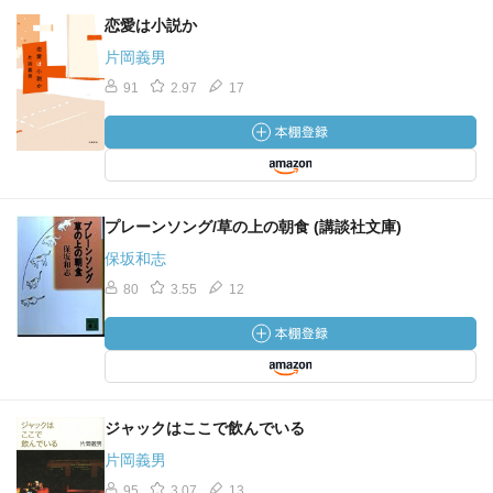
恋愛は小説か
片岡義男
91
2.97
17
プレーンソング/草の上の朝食 (講談社文庫)
保坂和志
80
3.55
12
ジャックはここで飲んでいる
片岡義男
95
3.07
13