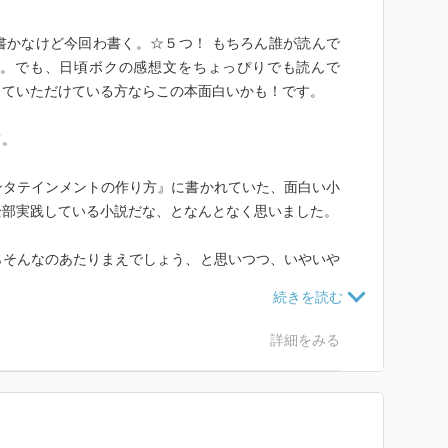
書かなけど今回わ書く。☆５つ！ もちろん誰が読んで
。でも、日頃ボクの感想文をちょっぴりでも読んで
っていただけている方ならこの本面白いかも！です。
て。
ンタテインメントの作り方』に書かれていた、面白い小
全部実践している小説だな、となんとなく思いました。
らそんなのあたりまえでしょう、と思いつつ、いやいや
みやすくて面白い小説わなかなか書けんのでしょう、な
いました。
詳細をみる
る、これが一番大切なことですな。でもこれがなかなか
いし、書きす過ぎるとそりゃあもう読み辛くてどうしよ
す。