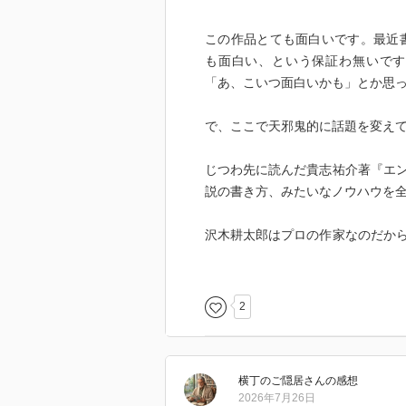
この作品とても面白いです。最近
も面白い、という保証わ無いです
「あ、こいつ面白いかも」とか思
で、ここで天邪鬼的に話題を変え
じつわ先に読んだ貴志祐介著『エ
説の書き方、みたいなノウハウを
沢木耕太郎はプロの作家なのだか
でもなかなかどうしてここまで読
どと上から的失礼な目線で読んで
2
必要なことを最小限の言葉で伝え
難しい。書き足りないとわからな
うもない作品になってしまうので
横丁のご隠居
さん
の感想
2026年7月26日