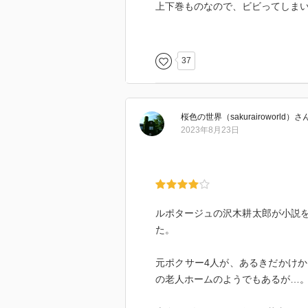
上下巻ものなので、ビビってしま
とても面白く、とても読みやすく
スイスイ読めてしまいます。
・・・・・とっても楽しいです・
37
桜色の世界（sakurairoworld）
さ
2023年8月23日
ルポタージュの沢木耕太郎が小説
た。
元ポクサー4人が、あるきだかけ
の老人ホームのようでもあるが…