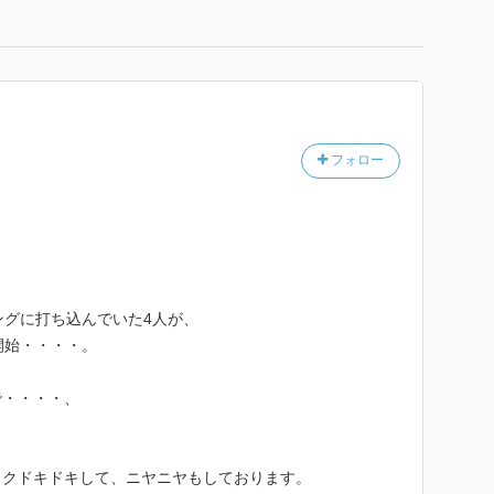
フォロー
。
ングに打ち込んでいた4人が、
開始・・・・。
で・・・・、
・
ワクドキドキして、ニヤニヤもしております。