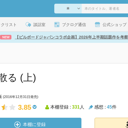
ックリスト
談話室
ブクログ通信
公式ショップ
【ビルボードジャパンコラボ企画】2026年上半期話題作を考察
NEW
る (上)
版
(2016年12月31日発売)
3.85
本棚登録 :
331
人
感想 :
45
件
本棚に登録