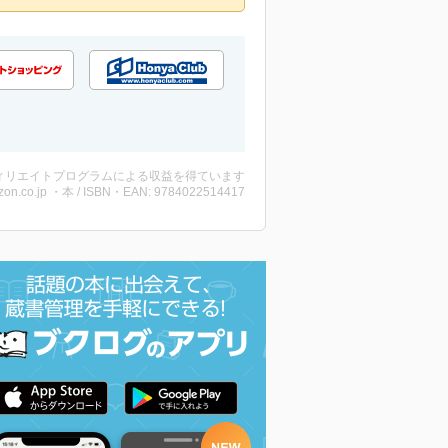
ィリエイトプログラムによる収益を得ています
on.co.jp ・本 / ISBN・EAN: 9784022514417