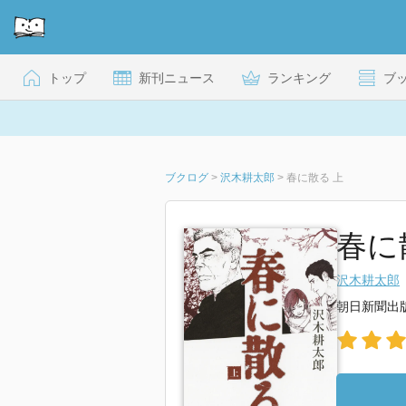
トップ
新刊ニュース
ランキング
ブ
ブクログ
>
沢木耕太郎
>
春に散る 上
春に散
沢木耕太郎
朝日新聞出