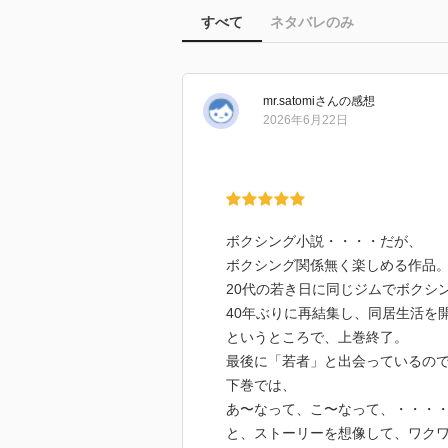
すべて
ネタバレのみ
mr.satomi
さん
の感想
2026年6月22日
ボクシング小説・・・・だが、
ボクシング関係無く楽しめる作品
20代の若き日に同じジムでボクシ
40年ぶりに再結集し、同居生活を
というところで、上巻終了。
最後に「若者」と出会っているの
下巻では、
あ〜なって、こ〜なって、・・・
と、ストーリーを想像して、ワク