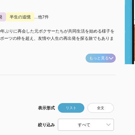
発
半生の追憶
...他7件
0年ぶりに再会した元ボクサーたちが共同生活を始める様子を
ポーツの枠を超え、友情や人生の再出発を探る旅でもありま
もっと見る
表示形式
リスト
全文
絞り込み