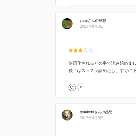
yumi
さん
の感想
2023年9月3日
映画化されるとの事で読み始めま
後半はスラスラ読めたし、すぐに
8
ryoukent
さん
の感想
2017年4月5日