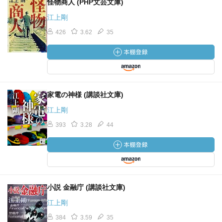
怪物商人 (PHP文芸文庫)
江上剛
426
3.62
35
家電の神様 (講談社文庫)
江上剛
393
3.28
44
小説 金融庁 (講談社文庫)
江上剛
384
3.59
35