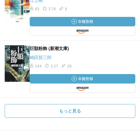
江上剛
83
3.76
6
巨額粉飾 (新潮文庫)
嶋田賢三郎
244
3.27
28
もっと見る