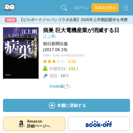
ログイン
新規会員登録
【ビルボードジャパンコラボ企画】2026年上半期話題作を考察
NEW
病巣 巨大電機産業が消滅する日
江上剛
朝日新聞出版
(2017.06.19)
ISBN・EAN:
9784022514752
3.52
本棚登録:
132
人
感想:
16
件
Kindle版
本棚に登録する
Amazon
詳細ページへ