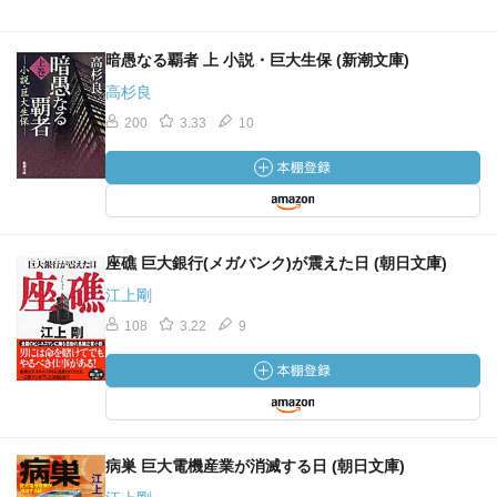
暗愚なる覇者 上 小説・巨大生保 (新潮文庫)
高杉良
200
3.33
10
座礁 巨大銀行(メガバンク)が震えた日 (朝日文庫)
江上剛
108
3.22
9
病巣 巨大電機産業が消滅する日 (朝日文庫)