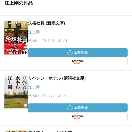
江上剛の作品
失格社員 (新潮文庫)
江上剛
691
2.96
81
リベンジ・ホテル (講談社文庫)
江上剛
563
3.27
68