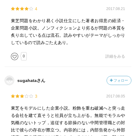
4
2017.08.21
東芝問題をわかり易く小説仕立にした著者お得意の経済・
企業問題小説。ノンフィクションより劣るが問題の本質を
炙り出している点は流石。読みやすいがテーマがしっかり
しているので読みごたえあり。
0
詳細をみる
sugahataさん
フォロー
3
2017.08.05
東芝をモデルにした企業小説。粉飾を重ね破滅へと突っ走
る会社を建て直そうと社員が立ち上がる。無能でモラルや
気概のないトップ，追従する節操のない中間管理職との対
比で彼らの存在が際立つ。内容的には，内部告発から外部