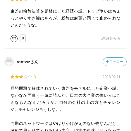
東芝の粉飾決算を題材にした経済小説。トップ争いはちょ
っとやりすぎ観はあるが、粉飾は麻薬と同じで止められな
いんだろうな。
0
詳細をみる
rootwzさん
フォロー
3
2018.02.11
原発問題で解体されていく東芝をモデルにした企業小説。
なかなか面白く一気に読んだ。日本の大企業の偉い人はこ
んなもんなんだろうか。自分の会社の上の方もチャレン
ジ、チャレンジ言うしな。。
同期のネットワークはやはりかけがえのない物なんだと、
改めて思わせてくれるいい内容。現実の東芝はどうなって