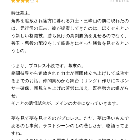
4
2018.01.04
時は幕末。
角界を追放され途方に暮れる力士・三峰山の前に現れたの
は、元行司の庄吉。彼が提案してきたのは、ぼくせんとい
う新しい格闘技。勝ち負けの真剣勝負を見せるのでなく、
善玉・悪役の配役をして筋書きにそった勝負を見せるとい
うもの。
つまり、プロレス小説です。幕末の。
格闘技界から追放された力士が新団体立ち上げして成功す
るまでのお話。仲間集めから舞台（リング）作りにスポン
サー確保。新規立ち上げの苦労に加え、既存勢力の嫌がら
せ。
そことの遺恨試合が、メインの大会になっていきます。
夢を見て夢を見せるのがプロレス。ただ、夢は儚いもんで
あるのも事実。ラストシーンのもの悲しさが、物語ってま
すね。