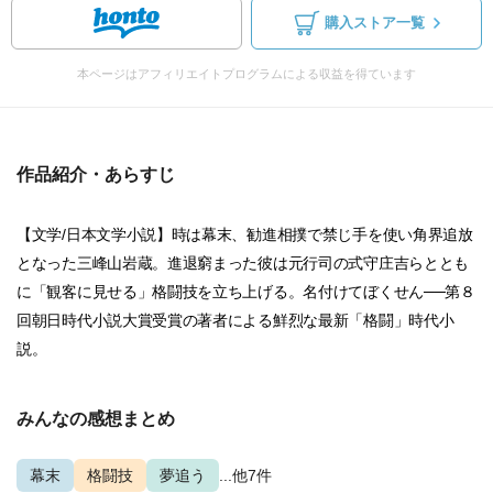
購入ストア一覧
本ページはアフィリエイトプログラムによる収益を得ています
作品紹介・あらすじ
【文学/日本文学小説】時は幕末、勧進相撲で禁じ手を使い角界追放
となった三峰山岩蔵。進退窮まった彼は元行司の式守庄吉らととも
に「観客に見せる」格闘技を立ち上げる。名付けてぼくせん──第８
回朝日時代小説大賞受賞の著者による鮮烈な最新「格闘」時代小
説。
みんなの感想まとめ
幕末
格闘技
夢追う
...他7件