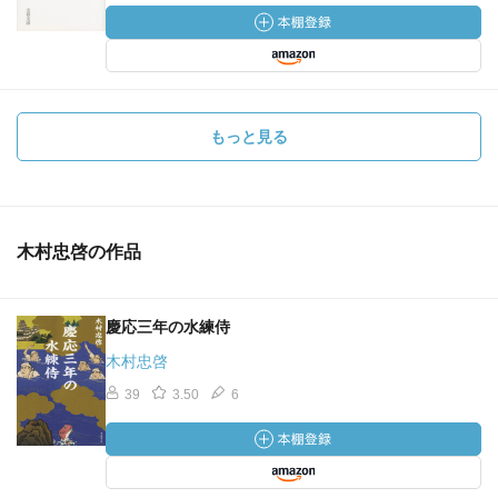
もっと見る
木村忠啓の作品
慶応三年の水練侍
木村忠啓
39
3.50
6