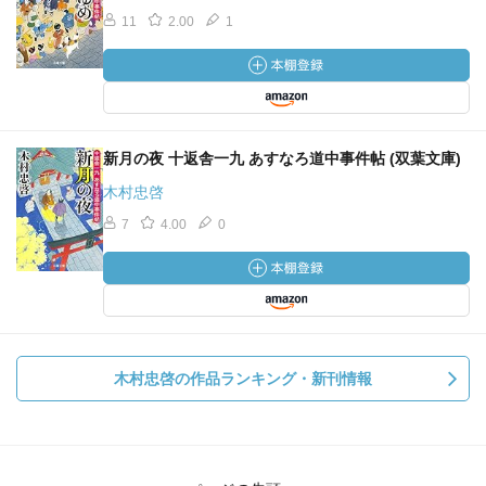
11
2.00
1
新月の夜 十返舎一九 あすなろ道中事件帖 (双葉文庫)
木村忠啓
7
4.00
0
木村忠啓の作品ランキング・新刊情報