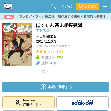
ログイン
新規会員登録
「ブクログ・ブック第二弾」制作決定＆掲載する感想大募集！
NEW
ぼくせん 幕末相撲異聞
木村忠啓
朝日新聞出版
(2017.11.07)
ISBN・EAN:
9784022515025
3.67
本棚登録:
26
人
感想:
4
件
本棚に登録する
Amazon
詳細ページへ