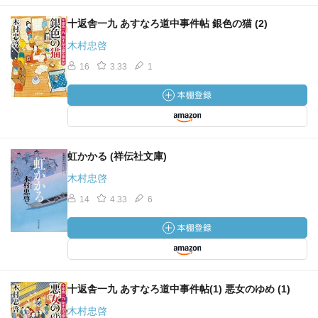
十返舎一九 あすなろ道中事件帖 銀色の猫 (2)
木村忠啓
16
3.33
1
虹かかる (祥伝社文庫)
木村忠啓
14
4.33
6
十返舎一九 あすなろ道中事件帖(1) 悪女のゆめ (1)
木村忠啓