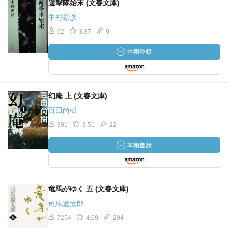
遊撃隊始末 (文春文庫)
中村彰彦
62
3.37
9
幻庵 上 (文春文庫)
百田尚樹
391
3.51
22
竜馬がゆく 五 (文春文庫)
司馬遼太郎
7254
4.09
294