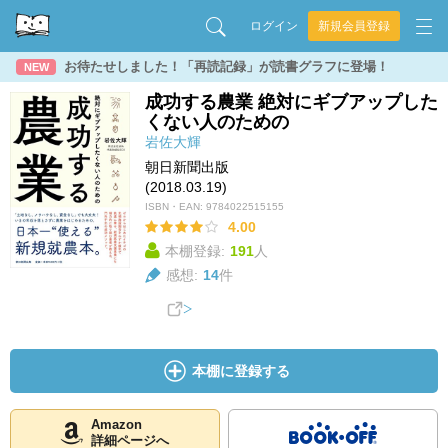
ログイン
新規会員登録
お待たせしました！「再読記録」が読書グラフに登場！
NEW
成功する農業 絶対にギブアップした
くない人のための
岩佐大輝
朝日新聞出版
(2018.03.19)
ISBN・EAN:
9784022515155
4.00
本棚登録:
191
人
感想:
14
件
本棚に登録する
Amazon
詳細ページへ