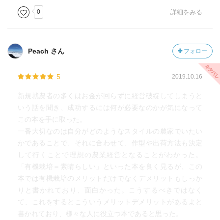
0
詳細をみる
Peach さん
フォロー
5
2019.10.16
新規就農者の多くはお金が回らずに経営破綻してしまうと
いう話を聞き、成功するには何が必要なのかが気になって
この本を手に取った。
一番大切なのは自分がどのようなスタイルの農家でいたい
かであることで、それに合わせて、作型や出荷方法も決定
して行くことで理想の農業経営となることがわかった。
「有機栽培＝素晴らしい」といった本を良く見るが、この
本では有機栽培のメリットだけでなくデメリットもしっか
りと書かれており、面白かった。こうするべきではなく
て、これをするとこういうメリットデメリットがあるよと
書かれており、様々な人に役立つ本であると思った。