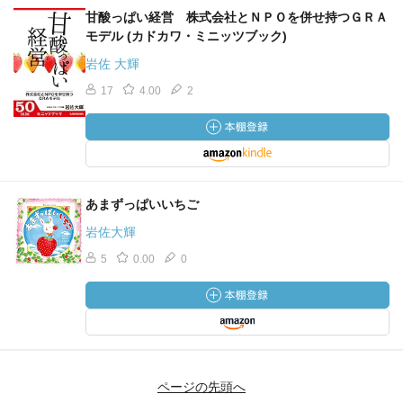
甘酸っぱい経営 株式会社とＮＰＯを併せ持つＧＲＡ
モデル (カドカワ・ミニッツブック)
岩佐 大輝
17
4.00
2
あまずっぱいいちご
岩佐大輝
5
0.00
0
ページの先頭へ