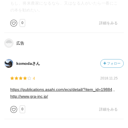
もし、将来農家になるなら、又はなる人がいたら一番にこ
の本を勧めたい。
0
詳細をみる
広告
komodaさん
フォロー
4
2018.11.25
https://publications.asahi.com/ecs/detail/?item_id=19884
,
http://www.gra-inc.jp/
0
詳細をみる