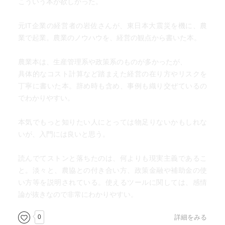
こういう本が欲しかった。
元IT企業の経営者の岩佐さんが、東日本大震災を機に、農
業で起業。農業のノウハウを、経営の観点から書いた本。
農業本は、生産管理系や政策系のものが多かったが、
具体的なコスト計算など踏まえた経営の在り方やリスクを
丁寧に書いた本。辞め時も含め、事例も織り交ぜているの
でわかりやすい。
本気でもっと知りたい人にとっては物足りないかもしれな
いが、入門には良いと思う。
読んでてストンと落ちたのは、何よりも現実主義であるこ
と。淡々と、農協との付き合い方、政策金融や補助金の使
い方等を説明されている。使えるツールに関しては、感情
論が抜きなので非常にわかりやすい。
0
詳細をみる