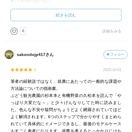
●どの作物が儲かるの？
・規模の経済が効く作物(固定費型 : パプリカなど)は、大量
に作るほど投資効率がよいので大企業が有利。
続きを読む
・規模の経済が効かない作物(変動費型 : イチゴなど)は、投
資しても作業コストが大きく変わらないため、小規模農家
0
詳細をみる
でも不利になりにくい。ただし、販管費はその限りでな
い。
・初期投資がたくさん必要なものは競争相手が少なくな
sakondojp417さん
フォロー
る。
5
2023.10.01
●6次産業化って…
・6次産業化とは、第1次産業である農林水産業が、食品加
筆者の経験談ではなく、就農にあたっての一般的な課題や
工・販売・観光農園などの第2次産業、第3次産業にまで踏
方法論についての指南書。
み込むこと。
ぶどう観光農園の杉本本と有機野菜の久松本を読んで「や
・大手がコスト面で調達できないもので戦う、自分のテリ
っぱり大変だな～」と少々げんなりしてた時に読みまし
トリーのみで販売する、などしないと厳しい。
た。色んな不安や疑問がちょうどよく網羅されていてほど
よく解消されます。6つのステップで分かりやすくまとめら
れていて具体的にイメージできるし、最後のモデルケース
【第2部】
もすごく参考になります。就農を考えるとっかかりにはち