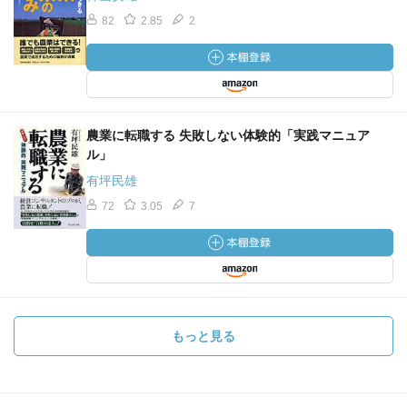
82
2.85
2
農業に転職する 失敗しない体験的「実践マニュア
ル」
有坪民雄
72
3.05
7
もっと見る