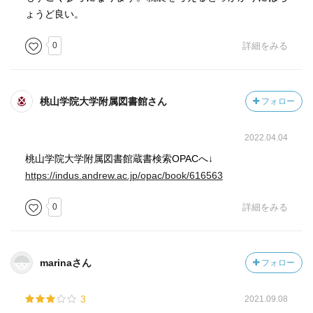
ょうど良い。
●作型
①栽培環境(適温・適土)
0
詳細をみる
②品種
③栽培管理技術(暑さ・寒さ対策、病害虫防除)
桃山学院大学附属図書館さん
フォロー
2022.04.04
桃山学院大学附属図書館蔵書検索OPACへ↓
https://indus.andrew.ac.jp/opac/book/616563
0
詳細をみる
marinaさん
フォロー
3
2021.09.08