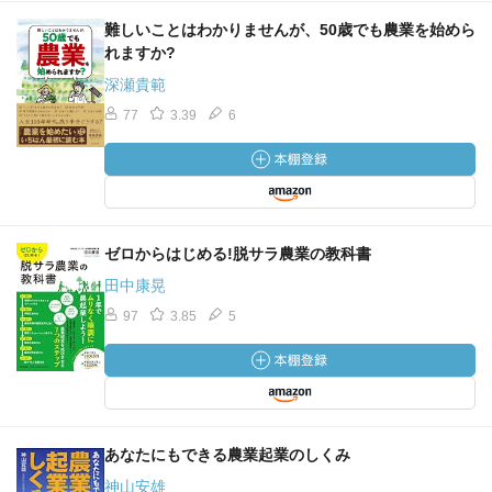
難しいことはわかりませんが、50歳でも農業を始めら
れますか?
深瀬貴範
77
3.39
6
ゼロからはじめる!脱サラ農業の教科書
田中康晃
97
3.85
5
あなたにもできる農業起業のしくみ
神山安雄