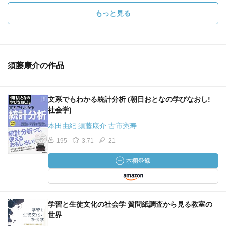
もっと見る
須藤康介の作品
文系でもわかる統計分析 (朝日おとなの学びなおし!
社会学)
本田由紀 須藤康介 古市憲寿
195
3.71
21
学習と生徒文化の社会学 質問紙調査から見る教室の
世界