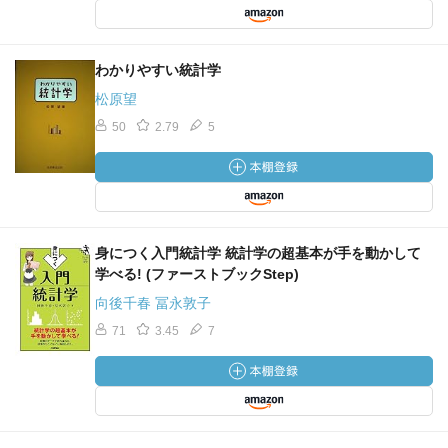
わかりやすい統計学
松原望
50
2.79
5
身につく入門統計学 統計学の超基本が手を動かして
学べる! (ファーストブックStep)
向後千春 冨永敦子
71
3.45
7