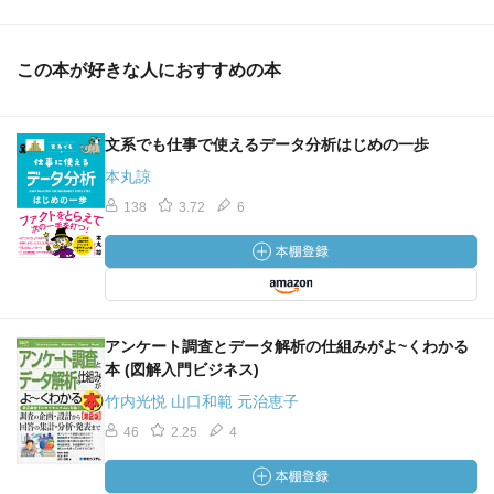
この本が好きな人におすすめの本
文系でも仕事で使えるデータ分析はじめの一歩
本丸諒
138
3.72
6
アンケート調査とデータ解析の仕組みがよ~くわかる
本 (図解入門ビジネス)
竹内光悦 山口和範 元治恵子
46
2.25
4