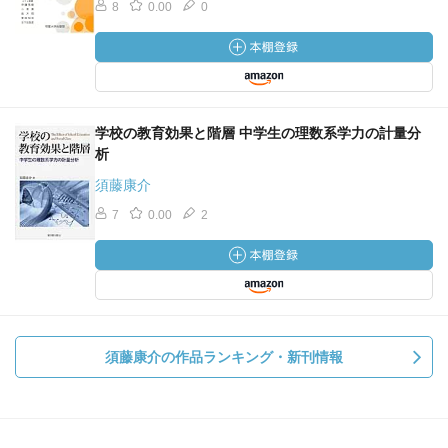
8
0.00
0
学校の教育効果と階層 中学生の理数系学力の計量分
析
須藤康介
7
0.00
2
須藤康介の作品ランキング・新刊情報