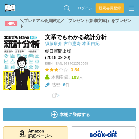
ログイン
新規会員登録
＼プレミアム会員限定／『プレゼント(新潮文庫)』をプレゼン
NEW
ト
文系でもわかる統計分析
須藤康介
古市憲寿
本田由紀
朝日新聞出版
(2018.09.20)
ISBN・EAN:
9784022515698
3.54
本棚登録:
103
人
感想:
6
件
本棚に登録する
Amazon
詳細ページへ