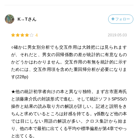
K→Tさん
フォロー
4
2019.05.03
○確かに男女別分析でも交互作用は大雑把には見られます
が、それだと、男女の回帰係数の差が統計的に有意なもの
かどうかはわかりません。交互作用の有無を統計的に示す
ためには、交互作用項を含めた重回帰分析が必要になりま
す(228p)
★他の統計初学者向けの本と異なり独特。まず古市憲寿氏
と須藤康介氏の対談形式で進む。そして統計ソフトSPSSの
操作と結果の読み取り方の解説が詳しい。記述と説明をき
ちんと求めているところは好感を持てる。γ係数など他の本
では目にしない用語の解説が多い。クロス集計から始ま
り、他の本で最初に出てくる平均や標準偏差が第4章でやっ
と出てくる。