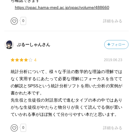
ら確認できます
https://opac.hama-med.ac.jp/opac/volume/488660
0
詳細をみる
ぶるーしゃんさん
フォロー
4
2019.06.23
統計分析について、様々な手法の数学的な理論の理解では
なく実用するにあたって必要な理解にフォーカスを当てて
の解説とSPSSという統計分析ソフトを用いた分析の実例が
書かれた本です。
先生役と生徒役の対話形式で進むタイプの本の中ではあり
がちな生徒役がやたらと物分りが良くて読んでる側が置い
ていかれる事がほぼ無くて分かりやすい本だと思います。
0
詳細をみる