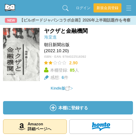
ログイン
新規会員登録
【ビルボードジャパンコラボ企画】2026年上半期話題作を考察
NEW
ヤクザと金融機関
海棠進
朝日新聞出版
(2022.10.20)
ISBN・EAN:
9784022518392
2.90
本棚登録:
85
人
感想:
6
件
Kindle版
本棚に登録する
Amazon
詳細ページへ