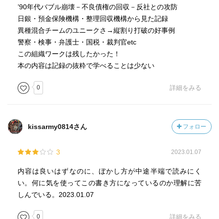
’90年代バブル崩壊－不良債権の回収－反社との攻防
日銀・預金保険機構・整理回収機構から見た記録
異種混合チームのユニークさ→縦割り打破の好事例
警察・検事・弁護士・国税・裁判官etc
この組織ワークは残したかった！
本の内容は記録の抜粋で学べることは少ない
0
詳細をみる
kissarmy0814さん
フォロー
3
2023.01.07
内容は良いはずなのに、ぼかし方が中途半端で読みにく
い。何に気を使ってこの書き方になっているのか理解に苦
しんでいる。2023.01.07
0
詳細をみる