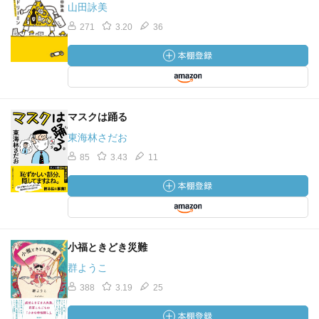
山田詠美
271
3.20
36
マスクは踊る
東海林さだお
85
3.43
11
小福ときどき災難
群ようこ
388
3.19
25