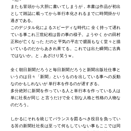
またも冒頭から大胆に書いてしまうが，本書は作品が初出
として雑誌に載ってから単行本化されるまでに時間掛かり
過ぎである。
このデジタル化によるスピーディな時代に 全く持って遅れ
ている事これ三世紀程は昔の事の様子。ようやく かの田村
正和が亡くなった だのと平気の平左で臆面もなく堂々と描
いているのだからあきれ果てる。これでは出た瞬間に古典
ではないか。と，あざけり笑うｗ。
全く朝日新聞だろうと毎日新聞だろうと新聞出版社仕事と
いうのは日々「新聞」というものを出している事への反動
なのかもしれないが 単行本を作るのが遅すぎる。
多分絶対に新聞を作っている人と単行本を作っている人は
単に社長が同じ と言うだけで全く別な人格と性格の人物な
のだろう。
しかるにそれを統じてバランスを図るべき役目を負ってい
る筈の新聞社社長は至って何もしていない事もここでは同