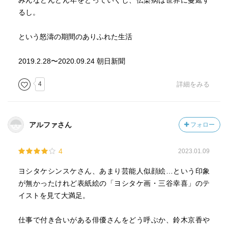
みんなどんどん年をとっていくし、伝染病は世界に蔓延す
るし。
という怒濤の期間のありふれた生活
2019.2.28〜2020.09.24 朝日新聞
4
詳細をみる
アルファさん
フォロー
4
2023.01.09
ヨシタケシンスケさん、あまり芸能人似顔絵…という印象
が無かったけれど表紙絵の「ヨシタケ画・三谷幸喜」のテ
イストを見て大満足。
仕事で付き合いがある俳優さんをどう呼ぶか、鈴木京香や