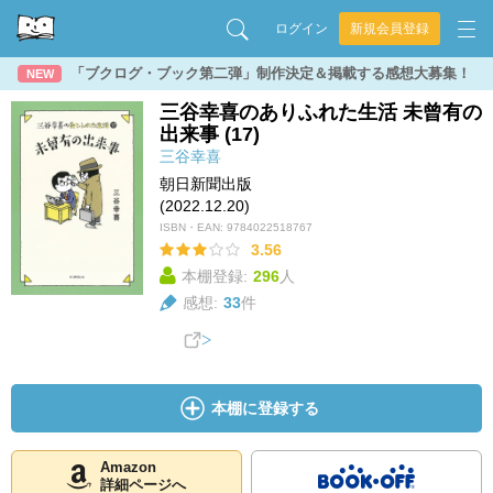
ログイン
新規会員登録
「ブクログ・ブック第二弾」制作決定＆掲載する感想大募集！
NEW
三谷幸喜のありふれた生活 未曾有の
出来事 (17)
三谷幸喜
朝日新聞出版
(2022.12.20)
ISBN・EAN:
9784022518767
3.56
本棚登録:
296
人
感想:
33
件
本棚に登録する
Amazon
詳細ページへ