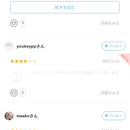
り……そして、2020年3月から始まったコロナによる劇場閉
鎖、公演中止という“未曾有の出来事”に見舞われた演劇人の
続きを読む
苦悩と決断まで、3ページのエッセイに興味は尽きない
3
詳細をみる
小説版「古畑任三郎」の特別小説「一瞬の過ち」も読める
お得な一冊
youkeyppさん
フォロー
4
2023.11.23
しかし、これは２０００年代の日本の芸能史の一端を表す
なぁと。
2
詳細をみる
maakoさん
フォロー