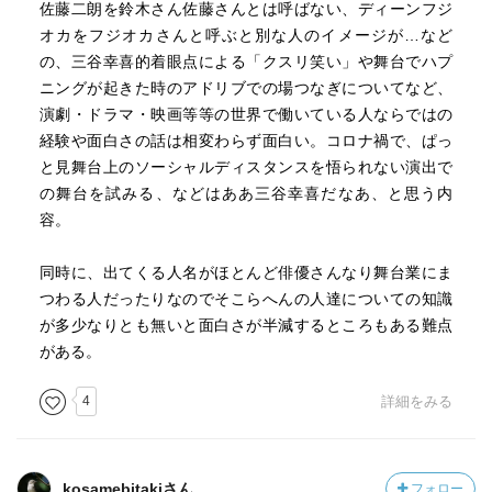
佐藤二朗を鈴木さん佐藤さんとは呼ばない、ディーンフジ
オカをフジオカさんと呼ぶと別な人のイメージが…など
の、三谷幸喜的着眼点による「クスリ笑い」や舞台でハプ
ニングが起きた時のアドリブでの場つなぎについてなど、
演劇・ドラマ・映画等等の世界で働いている人ならではの
経験や面白さの話は相変わらず面白い。コロナ禍で、ぱっ
と見舞台上のソーシャルディスタンスを悟られない演出で
の舞台を試みる、などはああ三谷幸喜だなあ、と思う内
容。
同時に、出てくる人名がほとんど俳優さんなり舞台業にま
つわる人だったりなのでそこらへんの人達についての知識
が多少なりとも無いと面白さが半減するところもある難点
がある。
4
詳細をみる
kosamebitakiさん
フォロー