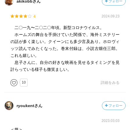
akikobbさん
フォロー
4
2024.09.23
二〇一九〜二〇二〇年頃。新型コロナウイルス。
ホームズの舞台を手掛けていた関係で、海外ミステリー
の話が多く楽しい。クイーンにも多少言及あり。ホロヴィ
ッツ読んでみたくなった。巻末付録は、小説古畑任三郎。
これも嬉しい。
息子さんに、自分の好きな映画を見せるタイミングを見
計らっている様子も微笑ましい。
10
詳細をみる
ryoukentさん
フォロー
2023.03.03
＜悠＞