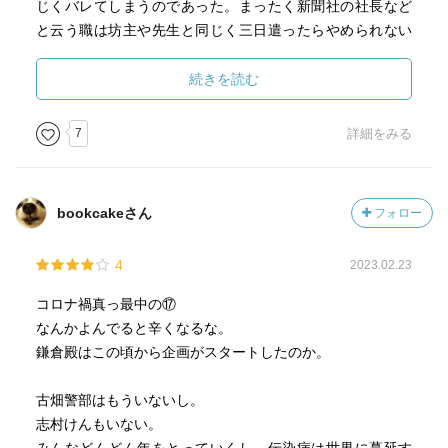
じくバレてしまうのであった。まったく新聞社の社長など
と云う職は坊主や先生と同じく三日遣ったらやめられない
のだろうが，決して頭脳明晰で賢い人の遣る仕事ではない
のだろう。ｗｗｗ。
続きを読む
はて？ なぜに 新聞社の社長などつまらぬものだ，という結
7
詳細をみる
句になってしまったのだか。 まあこの三谷本には感想にす
るほどの中身が無いので仕方のない話題であったのかも
な。この本で良いところは唯一つだけ。どの作もキッチリ3
bookcakeさん
フォロー
ページ弱で終わる事。故にあと腐れ無く いや場合によって
は小見出しを見ただけでそれが気に入らなければ 飛ばして
4
2023.02.23
進むので やれ誠に効率良き読書であった。全編所要およそ
20分なりｗ。やれやれである。
コロナ禍真っ最中の⑰
なんかよんでると辛くなるな。
鎌倉殿はこの頃から企画がスタートしたのか。
古畑警部はもういないし。
志村けんもいない。