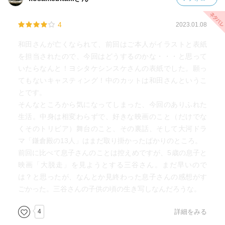
4
2023.01.08
和田さんが亡くなられて、前回はご本人がイラストと表紙
を担当されたので、今回はどうするのかな・・・と思って
いたらなんと！ヨシタケシンスケさんの表紙でした。願っ
てもないキャスティング！中のカットは和田さんというこ
とです。
そんなところから気になってしまった、今回のありふれた
生活。中身は相変わらずで、好きな映画のこと（だけでな
くそのトリビア）舞台のこと、その裏話、そして大河ドラ
マ「鎌倉殿の13人」はまだ取り掛かったばかりのところ。
前回に比べて息子さんのことは控えめですが、5歳の息子と
映画「大脱走」を見ようとする三谷さん。まだ早いので
は？と思ったが、なんとか見終わった息子さんの感想がす
ごかった。三谷さんの子供の頃の生き写しなんだろうな。
4
詳細をみる