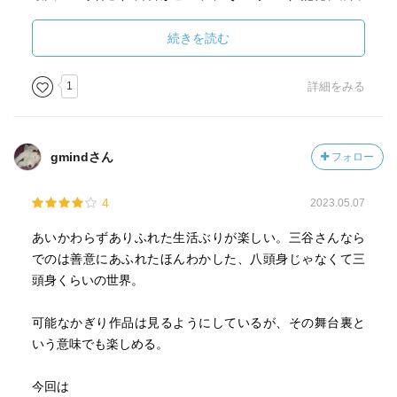
た映画の宣伝／先輩、仲間、「育ての親」／探偵小説の醍
醐味を満喫／六カ国語が話せるように／子供の遊びを再体
続きを読む
験／大河ドラマで名匠役を／口に煙草、気持ちは名匠／市
川森一さんを語ったら／名前呼ぶのが恥ずかしい／ホンが
1
詳細をみる
手を離れ、改名し／息子と「大脱走」を観たら／痛さの記
憶で今年を回顧／妻夫木さんとＣＭ３時間／三度目の大河
「鎌倉殿」／北条義時はカツオくん？／バック・ヘンリー
gmindさん
フォロー
の足跡／もし表現を禁じられたら／映画、楽しかったああ
あ／藤子先生に勇気をもらう／「数時間」とは何時間？／
4
2023.05.07
みんながマスクの街で／答えのない問いの中で／「神」で
「殺し屋」シドー／ミステリー「解説」に興奮／ありがと
あいかわらずありふれた生活ぶりが楽しい。三谷さんなら
う、志村けんさん／いまだから、笑える話を／こんな時に
でのは善意にあふれたほんわかした、八頭身じゃなくて三
は愉快な話を／「リモート演劇」の不思議／向田さんはや
頭身くらいの世界。
はり凄い／「大地」で劇場再開します／新作「大地」は僕
の俳優論／緊張と静寂から笑いと熱へ／配信限定、俳優と
可能なかぎり作品は見るようにしているが、その舞台裏と
の対話／三十九、四十九、そして現在の僕は／演劇の原
いう意味でも楽しめる。
点、悪戯と観客／本間さん、その節は本当に／大勢の努力
で３作品完走／「ひょうひょう」梅野さん／僕の原点「シ
今回は