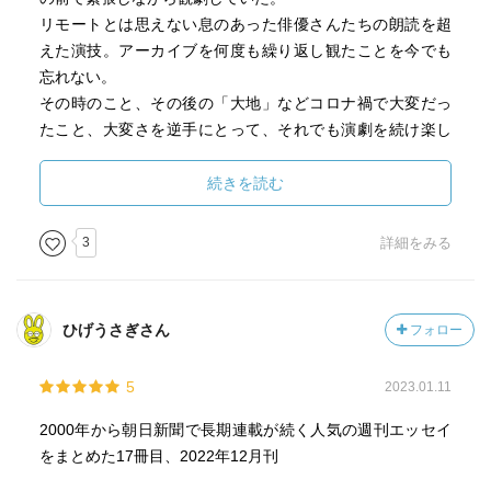
リモートとは思えない息のあった俳優さんたちの朗読を超
えた演技。アーカイブを何度も繰り返し観たことを今でも
忘れない。
その時のこと、その後の「大地」などコロナ禍で大変だっ
たこと、大変さを逆手にとって、それでも演劇を続け楽し
みたいという三谷さんの思いが書かれている。
続きを読む
歌舞伎の「月光露針路日本 風雲児たち」の話も読んでい
たら観たくなったので、ついBlu-rayを購入してしまった。
3
詳細をみる
三谷さんは本当に俳優さんを尊敬して、俳優さんが大好き
なのだということがヒシヒシと伝わってくる。
ひげうさぎさん
フォロー
巻末の特別小説もまた面白かった。
5
2023.01.11
2000年から朝日新聞で長期連載が続く人気の週刊エッセイ
をまとめた17冊目、2022年12月刊