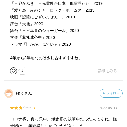
ットコム」／観客のため生演奏生トーク／邪念がひとつも
「三谷かぶき 月光露針路日本 風雲児たち」2019
ない役者
「愛と哀しみのシャーロック・ホームズ」2019
特別小説「一瞬の過ち」
映画「記憶にございません！」2019
愛しき風変わりな探偵
舞台「大地」2020
本書収録期間の仕事データ
舞台「三谷幸喜のショーガール」2020
文楽「其礼成心中」2020
ドラマ「誰かが、見ている」2020
4年から3年前なのは少し古すぎますね。
1
詳細をみる
ゆうさん
フォロー
3
2023.05.03
コロナ禍、真っ只中。鎌倉殿の執筆中だったんですね。鎌
倉殿は、1年間楽しませていただきました。