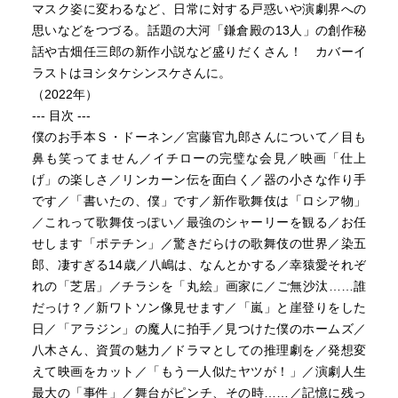
マスク姿に変わるなど、日常に対する戸惑いや演劇界への
思いなどをつづる。話題の大河「鎌倉殿の13人」の創作秘
話や古畑任三郎の新作小説など盛りだくさん！ カバーイ
ラストはヨシタケシンスケさんに。
（2022年）
--- 目次 ---
僕のお手本Ｓ・ドーネン／宮藤官九郎さんについて／目も
鼻も笑ってません／イチローの完璧な会見／映画「仕上
げ」の楽しさ／リンカーン伝を面白く／器の小さな作り手
です／「書いたの、僕」です／新作歌舞伎は「ロシア物」
／これって歌舞伎っぽい／最強のシャーリーを観る／お任
せします「ポテチン」／驚きだらけの歌舞伎の世界／染五
郎、凄すぎる14歳／八嶋は、なんとかする／幸猿愛それぞ
れの「芝居」／チラシを「丸絵」画家に／ご無沙汰……誰
だっけ？／新ワトソン像見せます／「嵐」と崖登りをした
日／「アラジン」の魔人に拍手／見つけた僕のホームズ／
八木さん、資質の魅力／ドラマとしての推理劇を／発想変
えて映画をカット／「もう一人似たヤツが！」／演劇人生
最大の「事件」／舞台がピンチ、その時……／記憶に残っ