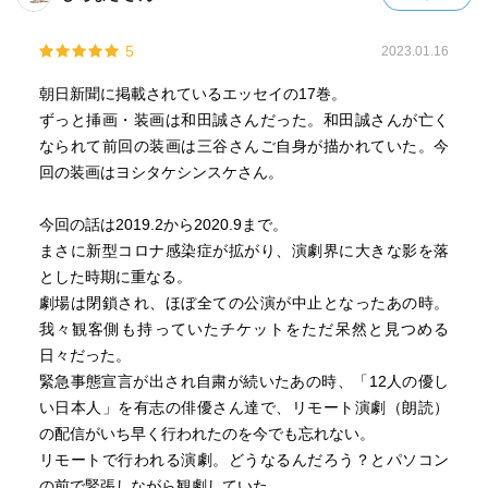
5
2023.01.16
朝日新聞に掲載されているエッセイの17巻。
ずっと挿画・装画は和田誠さんだった。和田誠さんが亡く
なられて前回の装画は三谷さんご自身が描かれていた。今
回の装画はヨシタケシンスケさん。
今回の話は2019.2から2020.9まで。
まさに新型コロナ感染症が拡がり、演劇界に大きな影を落
とした時期に重なる。
劇場は閉鎖され、ほぼ全ての公演が中止となったあの時。
我々観客側も持っていたチケットをただ呆然と見つめる
日々だった。
緊急事態宣言が出され自粛が続いたあの時、「12人の優し
い日本人」を有志の俳優さん達で、リモート演劇（朗読）
の配信がいち早く行われたのを今でも忘れない。
リモートで行われる演劇。どうなるんだろう？とパソコン
の前で緊張しながら観劇していた。