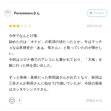
Persimmonさん
フォロー
3
2023.02.01
今作でなんと17巻。
始めたのは「オケピ」の初演の頃だったとか。今はマッチ
ョな山本耕史が「あぁ、母さん♪」と歌っていたのが懐かし
い。
今回はコロナ禍でのアレコレも書かれており、「大地」を
観に行った時を思い出した。
ずっと挿画・装画だった和田誠さんがお亡くなり、前回は
三谷さんが和田さんに似せて(?)描いていたが、今回の装画
はヨシタケシンスケさん。
3
詳細をみる