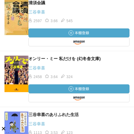
清須会議
三谷幸喜
2597
3.66
545
オンリー・ミー 私だけを (幻冬舎文庫)
三谷幸喜
2458
3.64
324
三谷幸喜のありふれた生活
三谷幸喜
1113
3.53
123