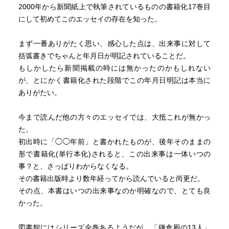
2000年から新聞紙上で執筆されているものの書籍化17巻目
にして初めてこのエッセイの存在を知った。
まず一番ありがたく思い、感心した点は、出来事に対して
括弧書きでちゃんと年月日が明記されていることだ。
もしかしたら新聞掲載の時には無かったのかもしれない
が、とにかく書籍化された段階でこの年月日明記は本当に
ありがたい。
今まで読んだ他の方々のエッセイでは、大抵これが無かっ
た。
初出時に「◯◯年前」と書かれたものが、後年そのままの
形で書籍化(単行本化)されると、この出来事は一体いつの
事？と、さっぱりわからなくなる。
その書籍出版時より数年経ってから読んでいると尚更だ。
その点、本書はいつの出来事なのか明確なので、とても良
かった。
図書館にはシリーズ全巻あるようだが、「鎌倉殿の13人」