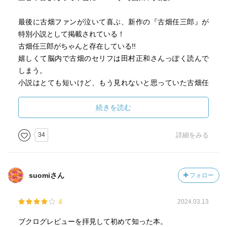
最後に古畑ファンが泣いて喜ぶ、新作の『古畑任三郎』が
特別小説として掲載されている！
古畑任三郎がちゃんと存在している!!
嬉しくて脳内で古畑のセリフは田村正和さんっぽく読んで
しまう。
小説はとても短いけど、もう見れないと思っていた古畑任
三郎が見れて最高に嬉しかった。
次作18でも掲載されているようなので楽しみだ！
続きを読む
34
詳細をみる
suomiさん
フォロー
4
2024.03.13
ブクログレビューを拝見して初めて知った本。