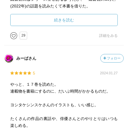
(2022年)の話題を読みたくて本書を借りた。
しかし本書ではまだ「鎌倉殿の13人」の執筆に取りかかる
あたりだった。(2019〜2020年の記事なので)
続きを読む
でも、舞台俳優さん達のアクシデント対応力が素晴らしい
29
詳細をみる
話が複数有り、私はそれらを一番興味深く読んだ。
ビールの(大人エレベーターの)CMは3時間もカメラ回しっぱ
なしなのか！という驚きもあった。
みーばさん
フォロー
また、印象的な一文が有った。
5
2024.01.27
『ただ、ひとつだけ密かな自慢がある。それはこの「記憶
にございません！」がオリジナル脚本であるということ。
やっと、１７巻を読めた。
漫画の原作があるわけでもなく、ベストセラー小説の映画
連載物を書籍にするのに、だいぶ時間がかかるものだ。
化でもなく、テレビドラマのスピンオフでもない。』(92ペ
ージ)
ヨシタケシンスケさんのイラストも、いい感じ。
2019年に三谷幸喜氏はこの文を書いていらっしゃるわけだ
が、最近のあの「セ◯シー ◯中さん」の事件が無けれ
たくさんの作品の裏話や、俳優さんとのやりとりはいつも
ば、私はこの一文を普通に流して読んだと思うが、あの事
楽しめる。