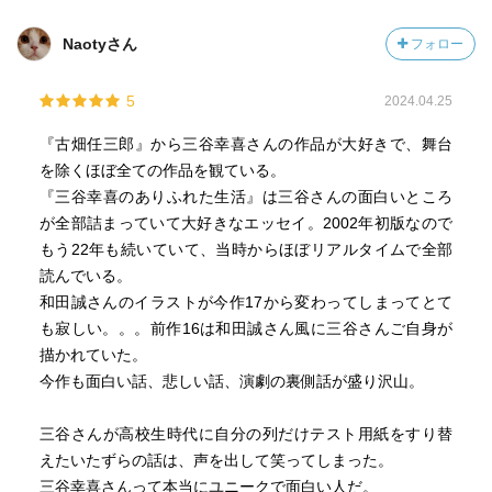
Naotyさん
フォロー
5
2024.04.25
『古畑任三郎』から三谷幸喜さんの作品が大好きで、舞台
を除くほぼ全ての作品を観ている。
『三谷幸喜のありふれた生活』は三谷さんの面白いところ
が全部詰まっていて大好きなエッセイ。2002年初版なので
もう22年も続いていて、当時からほぼリアルタイムで全部
読んでいる。
和田誠さんのイラストが今作17から変わってしまってとて
も寂しい。。。前作16は和田誠さん風に三谷さんご自身が
描かれていた。
今作も面白い話、悲しい話、演劇の裏側話が盛り沢山。
三谷さんが高校生時代に自分の列だけテスト用紙をすり替
えたいたずらの話は、声を出して笑ってしまった。
三谷幸喜さんって本当にユニークで面白い人だ。