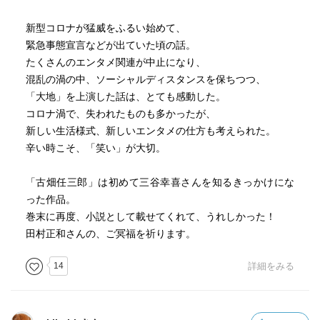
件を知った後なので印象に残った。
もっとも「News Diet」(ロルフ・ドベリ著)を読んでからネ
新型コロナが猛威をふるい始めて、
ットニュースを観ることをやめたので、出版社やテレビ局
緊急事態宣言などが出ていた頃の話。
や脚本家やプロデューサーがその後どう対処したのか、あ
たくさんのエンタメ関連が中止になり、
るいはしなかったのか、は何も知らない。
混乱の渦の中、ソーシャルディスタンスを保ちつつ、
「大地」を上演した話は、とても感動した。
三谷氏のこのエッセイシリーズ、全部を読むのは大変なの
コロナ渦で、失われたものも多かったが、
で読まないが、小林聡美さんと結婚されていた頃のものは
新しい生活様式、新しいエンタメの仕方も考えられた。
ちょっと読んでみたい。
辛い時こそ、「笑い」が大切。
小林聡美さんのことが好きなので。
(聡美さんは、書かれることがお嫌だったらしいが)
「古畑任三郎」は初めて三谷幸喜さんを知るきっかけにな
った作品。
巻末に再度、小説として載せてくれて、うれしかった！
田村正和さんの、ご冥福を祈ります。
14
詳細をみる