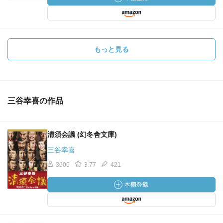
もっと見る
三谷幸喜の作品
清須会議 (幻冬舎文庫)
三谷幸喜
3606
3.77
421