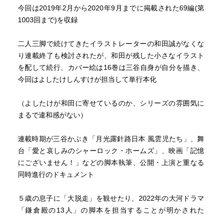
今回は2019年2月から2020年9月までに掲載された69編(第
1003回まで)を収録
二人三脚で続けてきたイラストレーターの和田誠がなくな
り連載終了も検討されたが、和田が残した小さなイラスト
を配して続行、カバー絵は16巻は三谷自身が自分を描き、
今回はよしたけしんすけが担当して単行本化
（よしたけが和田に寄せているのか、シリーズの雰囲気に
まるで違和感がない）
連載時期が三谷かぶき「月光露針路日本 風雲児たち」、舞
台「愛と哀しみのシャーロック・ホームズ」、映画「記憶
にございません！」などの脚本執筆、公開・上演と重なる
同時進行のドキュメント
５歳の息子に「大脱走」を観せたり、2022年の大河ドラマ
「鎌倉殿の13人」の脚本を担当することが明かされた