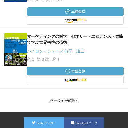
110
4.15
4
マーケティングの科学 セオリー・エビデンス・実践
で学ぶ世界標準の技術
バイロン・シャープ 前平 謙二
3
5.00
1
ページの先頭へ
Twitterフォロー
Facebookページ