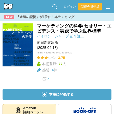
ログイン
新規会員登録
『永遠の記憶』が1位に！本ランキング
NEW
マーケティングの科学 セオリー・エ
ビデンス・実践で学ぶ世界標準
バイロン・シャープ
前平謙二
朝日新聞出版
(2025.04.18)
ISBN・EAN:
9784022519726
3.75
本棚登録:
77
人
感想:
4
件
本棚に登録する
Amazon
詳細ページへ