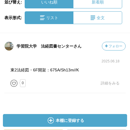
並び替え:
いいね順
新着順
表示形式:
リスト
全文
学習院大学 法経図書センターさん
フォロー
2025.06.18
東2法経図・6F開架：675A/Sh13m//K
0
詳細をみる
本棚に登録する