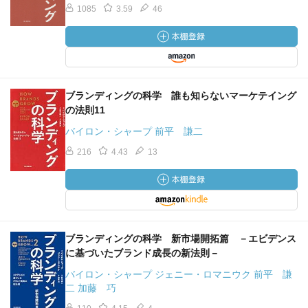
1085
3.59
46
ブランディングの科学 誰も知らないマーケテイング
の法則11
バイロン・シャープ 前平 謙二
216
4.43
13
ブランディングの科学 新市場開拓篇 －エビデンス
に基づいたブランド成長の新法則－
バイロン・シャープ ジェニー・ロマニウク 前平 謙
二 加藤 巧