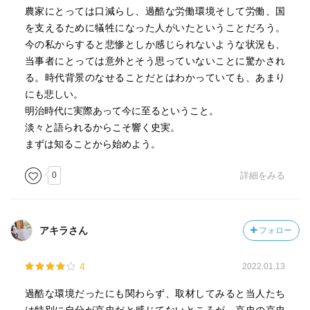
濃厚すぎた。製糸工場の歴史もだけど、農村の状況や文化
農家にとっては口減らし、過酷な労働環境そして労働、国
も書かれていて、これをもっとわかりやすくしたものを読
を支えるために犠牲になった人がいたということだろう。
みたい……と思ってしまった。
今の私からすると悲惨としか感じられないような状況も、
当事者にとっては意外とそう思っていないことに驚かされ
る。時代背景のなせることだとはわかっていても、あまり
にも悲しい。
明治時代に実際あって今に至るということ。
淡々と語られるからこそ響く史実。
まずは知ることから始めよう。
0
詳細をみる
アキラさん
フォロー
4
2022.01.13
過酷な環境だったにも関わらず、取材してみると当人たち