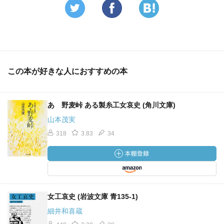
この本が好きな人におすすめの本
あゝ野麦峠 ある製糸工女哀史 (角川文庫)
山本茂実
318
3.83
34
女工哀史 (岩波文庫 青135-1)
細井和喜蔵