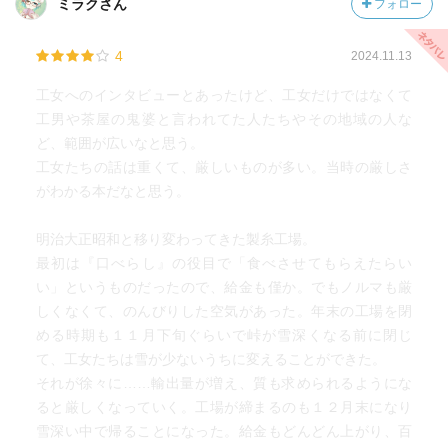
ミラクさん
フォロー
4
2024.11.13
工女へのインタビューとあったけど、工女だけではなくて
工男や茶屋の鬼婆と言われてた人たちやその地域の人な
ど、範囲が広いなと思う。
工女たちの話は重くて、厳しいものが多い。当時の厳しさ
がわかる本だなと思う。
明治大正昭和と移り変わってきた製糸工場。
最初は『口べらし』の役目で「食べさせてもらえたらい
い」というものだったので、給金も僅か。でもノルマも厳
しくなくて、のんびりした空気があった。年末の工場を閉
める時期も１１月下旬ぐらいで峠が雪深くなる前に閉じ
て、工女たちは雪が少ないうちに変えることができた。
それが徐々に……輸出量が増え、質も求められるようにな
ると厳しくなっていく。工場が締まるのも１２月末になり
雪深い中で帰ることになった。給金もどんどん上がり、百