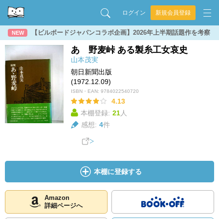
ログイン
新規会員登録
【ビルボードジャパンコラボ企画】2026年上半期話題作を考察
NEW
あゝ野麦峠 ある製糸工女哀史
山本茂実
朝日新聞出版
(1972.12.09)
ISBN・EAN:
9784022540720
4.13
本棚登録:
21
人
感想:
4
件
本棚に登録する
Amazon
詳細ページへ