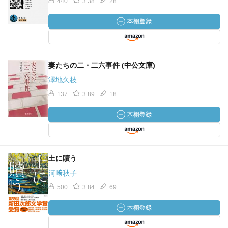
440
3.38
28
妻たちの二・二六事件 (中公文庫)
澤地久枝
137
3.89
18
土に贖う
河﨑秋子
500
3.84
69