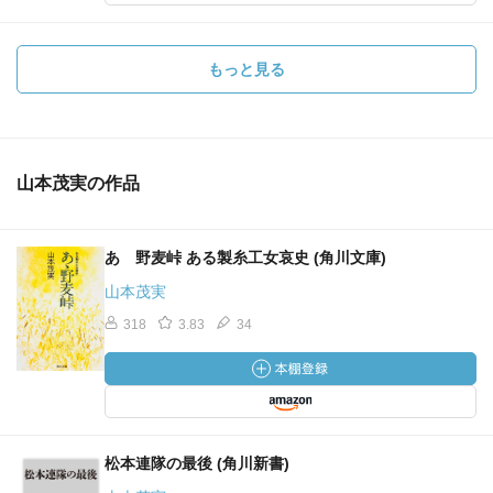
もっと見る
山本茂実の作品
あゝ野麦峠 ある製糸工女哀史 (角川文庫)
山本茂実
318
3.83
34
松本連隊の最後 (角川新書)