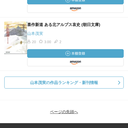
喜作新道 ある北アルプス哀史 (朝日文庫)
山本茂実
20
3.00
2
山本茂実の作品ランキング・新刊情報
ページの先頭へ