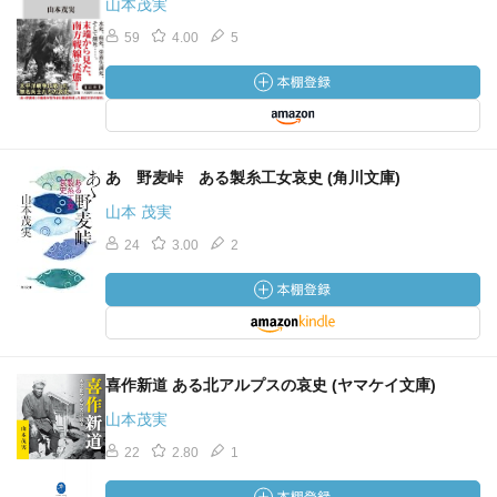
山本茂実
59
4.00
5
あゝ野麦峠 ある製糸工女哀史 (角川文庫)
山本 茂実
24
3.00
2
喜作新道 ある北アルプスの哀史 (ヤマケイ文庫)
山本茂実
22
2.80
1