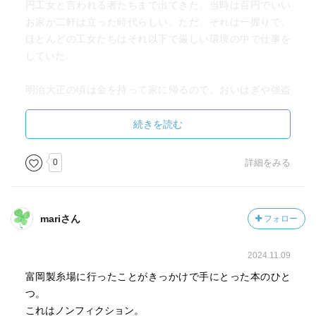
円工女と言われる者たちまで出てきた。当時は百円でいい
お家が二軒は立った時代らしい。ただ、それは一握りで、
ほとんどの工女たちはそれ以下で厳しい環境の中で仕事を
していた。
明治大正の頃は金を持って家に帰るので、おいはぎや強盗
にもあう。昭和になって振込が普及し始めると明細だけを
持って帰るようになったとあった。
続きを読む
最初の頃は男の格好をして工場に行ったというのも書いて
あったのに、後になると女の姿のまま金持ってたの？そっ
0
詳細をみる
ちの方が危険じゃないの？と思ってしまった。工場に行く
だけなら金も持ってないだろうけど……女って言うだけで
犯されるっていうのと最初は人数が少なくて危険ってこと
mariさん
フォロー
もあるのか。後になると五百人くらいの工女が峠を越えた
とあったから、数がいたら襲えないってことなのかな。
2024.11.09
……五百人の工女の峠越えは想像がつかなかった。そんな
富岡製糸場に行ったことがきっかけで手にとった本のひと
に若い子たちがいるっていうのも想像がつかない。
つ。
これはノンフィクション。