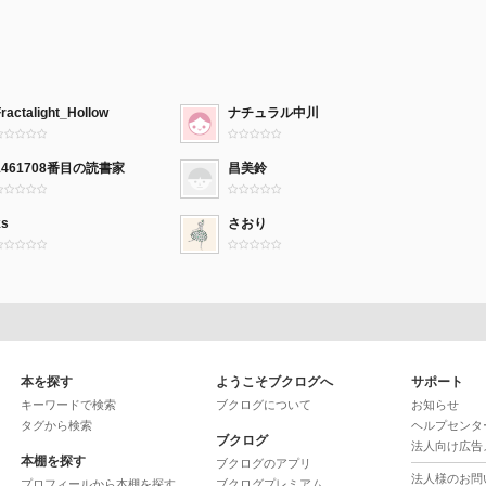
ractalight_Hollow
ナチュラル中川
1461708番目の読書家
昌美鈴
ks
さおり
本を探す
ようこそブクログへ
サポート
キーワードで検索
ブクログについて
お知らせ
タグから検索
ヘルプセンタ
ブクログ
法人向け広告
本棚を探す
ブクログのアプリ
法人様のお問
プロフィールから本棚を探す
ブクログプレミアム