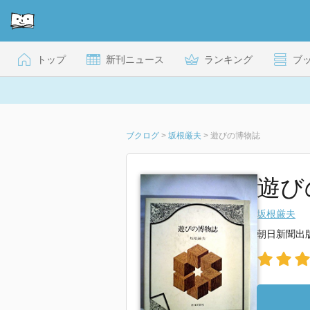
トップ
新刊ニュース
ランキング
ブ
ブクログ
>
坂根厳夫
>
遊びの博物誌
遊び
坂根厳夫
朝日新聞出