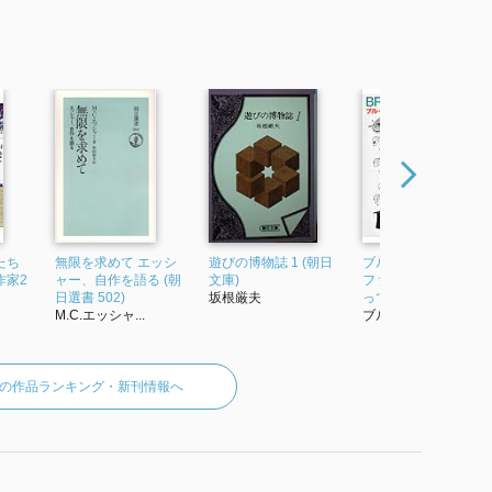
たち
無限を求めて エッシ
遊びの博物誌 1 (朝日
ブルーノ・ムナーリ
作家2
ャー、自作を語る (朝
文庫)
ファンタジア 創造力
日選書 502)
坂根厳夫
ってなんだろう?
M.C.エッシャ...
ブルーノ・ムナー...
の作品ランキング・新刊情報へ