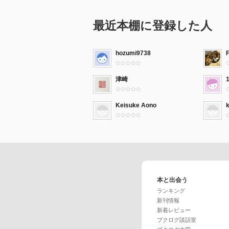
最近本棚に登録した人
hozumi9738
F
津崎
Keisuke Aono
本と出会う
ランキング
新刊情報
新着レビュー
ブクログ談話室