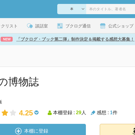
ックリスト
談話室
ブクログ通信
公式ショップ
「ブクログ・ブック第二弾」制作決定＆掲載する感想大募集！
NEW
の博物誌
版
4.25
本棚登録 :
29
人
感想 :
1
件
本棚に登録