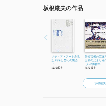
坂根厳夫の作品
メディア・アート創世
錯視芸術の巨匠
記 科学と芸術の出会
世界のだまし絵
い
0人の傑作集
坂根厳夫
坂根厳夫
坂根厳夫