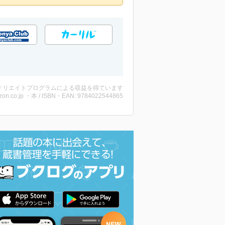
ィリエイトプログラムによる収益を得ています
on.co.jp ・本 / ISBN・EAN: 9784022544865