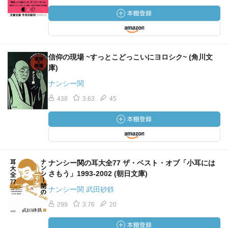
信仰の現場 ~すっとこどっこいにヨロシク~ (角川文
庫)
ナンシー関
438
3.63
45
ナンシー関の耳大全77 ザ・ベスト・オブ「小耳には
さもう」1993-2002 (朝日文庫)
ナンシー関 武田砂鉄
299
3.76
20