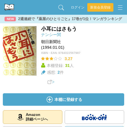
ログイン
新規会員登録
2週連続で『薬屋のひとりごと』17巻が1位！マンガランキング
NEW
小耳にはさもう
ナンシー関
朝日新聞社
(1994.01.01)
ISBN・EAN:
9784022567987
3.27
本棚登録:
31
人
感想:
2
件
本棚に登録する
Amazon
詳細ページへ