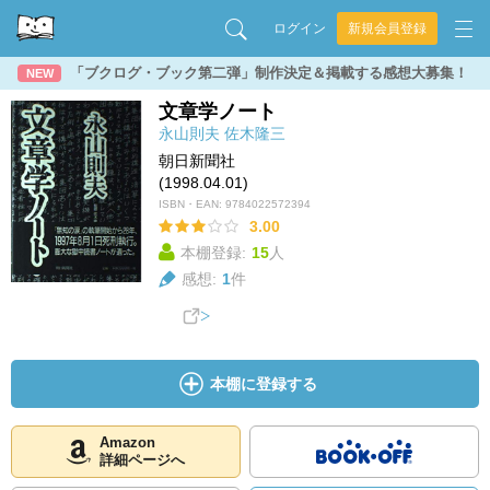
ログイン
新規会員登録
「ブクログ・ブック第二弾」制作決定＆掲載する感想大募集！
NEW
文章学ノート
永山則夫
佐木隆三
朝日新聞社
(1998.04.01)
ISBN・EAN:
9784022572394
3.00
本棚登録:
15
人
感想:
1
件
本棚に登録する
Amazon
詳細ページへ