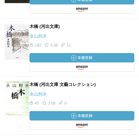
木橋 (河出文庫)
永山則夫
192
3.38
11
木橋 (河出文庫 文藝コレクション)
永山則夫
45
3.00
0