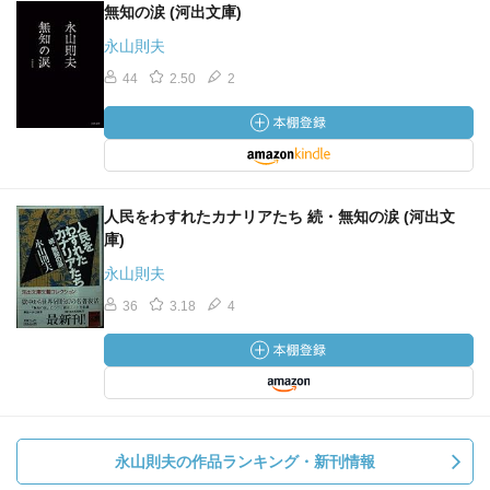
無知の涙 (河出文庫)
永山則夫
44
2.50
2
人民をわすれたカナリアたち 続・無知の涙 (河出文
庫)
永山則夫
36
3.18
4
永山則夫の作品ランキング・新刊情報