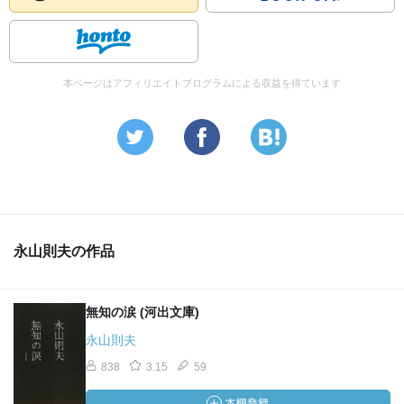
本ページはアフィリエイトプログラムによる収益を得ています
永山則夫の作品
無知の涙 (河出文庫)
永山則夫
838
3.15
59