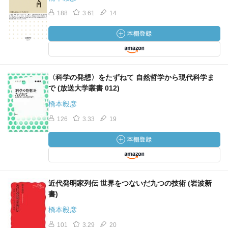
188
3.61
14
〈科学の発想〉をたずねて 自然哲学から現代科学ま
で (放送大学叢書 012)
橋本毅彦
126
3.33
19
近代発明家列伝 世界をつないだ九つの技術 (岩波新
書)
橋本毅彦
101
3.29
20