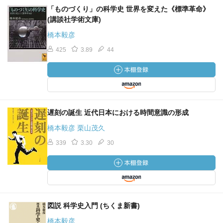
「ものづくり」の科学史 世界を変えた《標準革命》
(講談社学術文庫)
橋本毅彦
425
3.89
44
遅刻の誕生 近代日本における時間意識の形成
橋本毅彦 栗山茂久
339
3.30
30
図説 科学史入門 (ちくま新書)
橋本毅彦