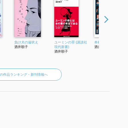
負け犬の遠吠え
ユーミンの罪 (講談社
本棚には裏がある
酒井順子
現代新書)
酒井順子
酒井順子
の作品ランキング・新刊情報へ