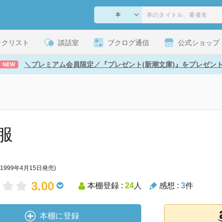
ックリスト
談話室
ブクログ通信
公式ショップ
＼プレミアム会員限定／『プレゼント(新潮文庫)』をプレゼン
NEW
服
(1999年4月15日発売)
3.00
本棚登録 :
24
人
感想 :
3
件
本棚に登録