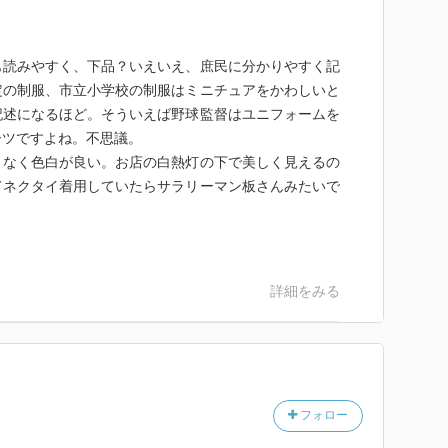
も読みやすく、下品？いえいえ、庶民に分かりやすく記
定の制服、市立小学校の制服はミニチュアをかわしいと
記述になるほど。そういえば野球監督はユニフォームを
ーツですよね。不思議。
となく色白が良い。お店の白熱灯の下で美しく見えるの
てネクタイ着用していたらサラリーマン板さんみたいで
。
詳細をみる
フォロー