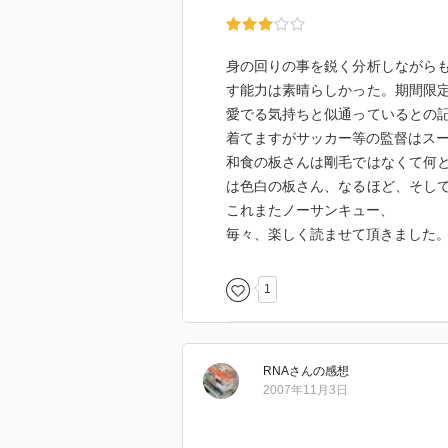
身の回りの事を鋭く分析しながら
す能力は素晴らしかった。期間限
愛でる気持ちと似通っているとの
着てますがサッカー等の監督はス
和食の板さんは剛毛ではなくて何
は色白の板さん、なるほど、そし
これまたノーサンキュー、
毎々、楽しく読ませて頂きました
1
RNA
さん
の感想
2007年11月3日