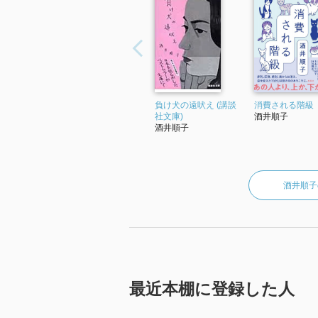
負け犬の遠吠え (講談
消費される階級
社文庫)
酒井順子
酒井順子
酒井順子
最近本棚に登録した人