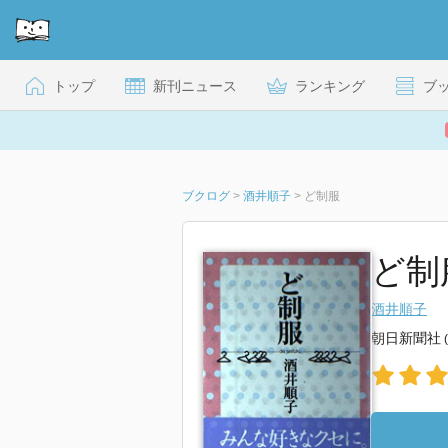
トップ
新刊ニュース
ランキング
ブ
ブクログ
>
酒井順子
>
ど制服
ど制
酒井順子
朝日新聞社