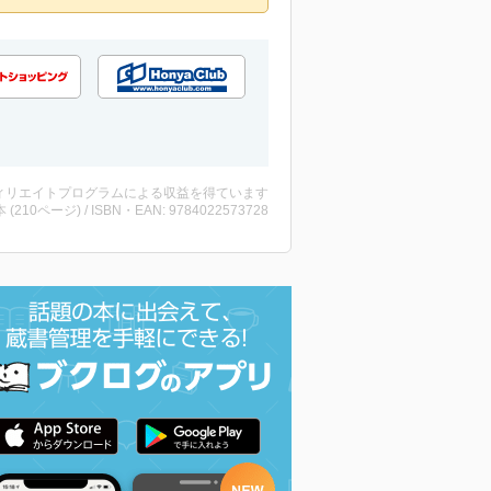
ィリエイトプログラムによる収益を得ています
・本 (210ページ) / ISBN・EAN: 9784022573728