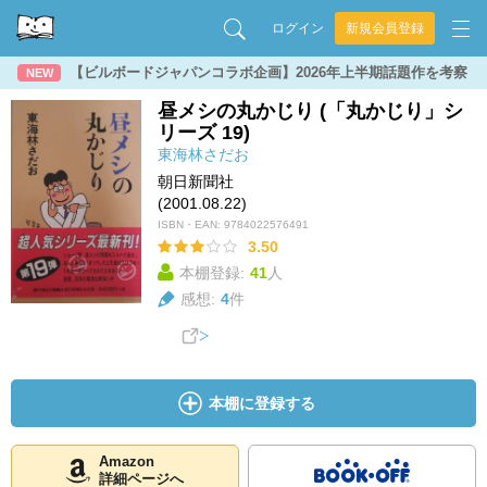
ログイン
新規会員登録
【ビルボードジャパンコラボ企画】2026年上半期話題作を考察
NEW
昼メシの丸かじり (「丸かじり」シ
リーズ 19)
東海林さだお
朝日新聞社
(2001.08.22)
ISBN・EAN:
9784022576491
3.50
本棚登録:
41
人
感想:
4
件
本棚に登録する
Amazon
詳細ページへ