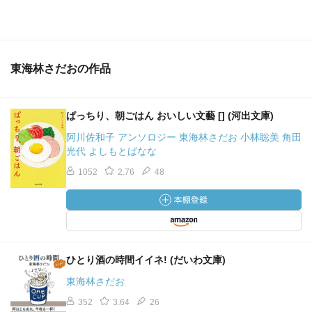
東海林さだおの作品
ぱっちり、朝ごはん おいしい文藝 [] (河出文庫)
阿川佐和子 アンソロジー 東海林さだお 小林聡美 角田
光代 よしもとばなな
1052
2.76
48
ひとり酒の時間イイネ! (だいわ文庫)
東海林さだお
352
3.64
26