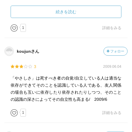
いきたいなと思いました。
夫と子供を大切にしよう、とか、地元の友達にゆっくり会
続きを読む
いたいな、とか思いました。
1
詳細をみる
koujunさん
フォロー
3
2009.06.04
「やさしさ」は死すべき者の自覚/自立している人は適当な
依存ができてそのことを認識している人である、友人関係
の場合も互いに依存したり依存されたりしつつ、そのこと
の認識の深さによってその自立性も高まる/ 2009/6
1
詳細をみる