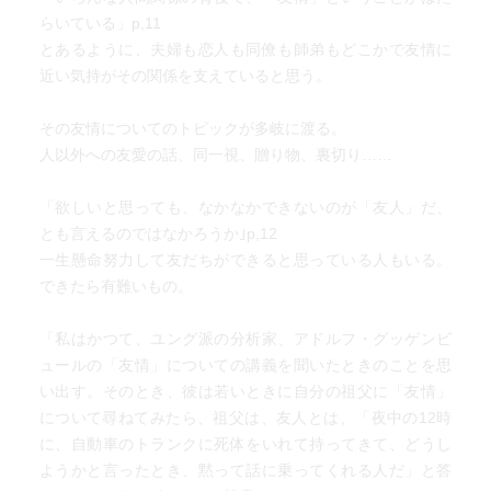
らいている」p,11
とあるように、夫婦も恋人も同僚も師弟もどこかで友情に
近い気持がその関係を支えていると思う。
その友情についてのトピックが多岐に渡る。
人以外への友愛の話、同一視、贈り物、裏切り……
「欲しいと思っても、なかなかできないのが「友人」だ、
とも言えるのではなかろうか｣p,12
一生懸命努力して友だちができると思っている人もいる。
できたら有難いもの。
「私はかつて、ユング派の分析家、アドルフ・グッゲンビ
ュールの「友情」についての講義を聞いたときのことを思
い出す。そのとき、彼は若いときに自分の祖父に「友情」
について尋ねてみたら、祖父は、友人とは、「夜中の12時
に、自動車のトランクに死体をいれて持ってきて、どうし
ようかと言ったとき、黙って話に乗ってくれる人だ」と答