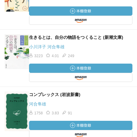
生きるとは、自分の物語をつくること (新潮文庫)
小川洋子 河合隼雄
3223
4.01
249
コンプレックス (岩波新書)
河合隼雄
1758
3.83
91