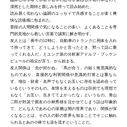
漠然とした期待と親しみを持って読み始めた。
読み易く衒わない論調のエッセイで共感することが多く爽
快な読後感に包まれた。
普段の人間関係で気になることの多い、よくあることを専
門的見地から易しい言葉で誠実に解き明かす。
友人とは「夜中の12時に、自動車のトランクに死体を入れ
て持ってきて、どうしようかと言ったとき、黙って話に乗
ってくれる人だ」とユング派の分析家アドルフ・ブッケン
ビュールの祖父が言う、から始まる。
友人関係は「虫が好かぬ」「馬が合う」の如く無意識的な
ものであり、直接的な利害関係や意識的打算とは重なら
ず、地位・財産・名声でもなくお互いに存在を認め合って
いるというそのもの。友情を支えるものは目的でも理想で
もなく「お互い、生きててよかったな」というもの。青山
二郎が対談で親友の小林秀雄を泣かせてしまう話は印象的
で、どんな人であれ心の深層は闇の世界であり、関係が深
くなることは、その人の影の世界も知ることでそこに触れ
られるとあの小林でも涙を流すということだ。