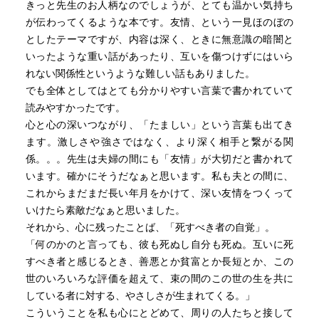
きっと先生のお人柄なのでしょうが、とても温かい気持ち
が伝わってくるような本です。友情、という一見ほのぼの
としたテーマですが、内容は深く、ときに無意識の暗闇と
いったような重い話があったり、互いを傷つけずにはいら
れない関係性というような難しい話もありました。
でも全体としてはとても分かりやすい言葉で書かれていて
読みやすかったです。
心と心の深いつながり、「たましい」という言葉も出てき
ます。激しさや強さではなく、より深く相手と繋がる関
係。。。先生は夫婦の間にも「友情」が大切だと書かれて
います。確かにそうだなぁと思います。私も夫との間に、
これからまだまだ長い年月をかけて、深い友情をつくって
いけたら素敵だなぁと思いました。
それから、心に残ったことば、「死すべき者の自覚」。
「何のかのと言っても、彼も死ぬし自分も死ぬ。互いに死
すべき者と感じるとき、善悪とか貧富とか長短とか、この
世のいろいろな評価を超えて、束の間のこの世の生を共に
している者に対する、やさしさが生まれてくる。」
こういうことを私も心にとどめて、周りの人たちと接して