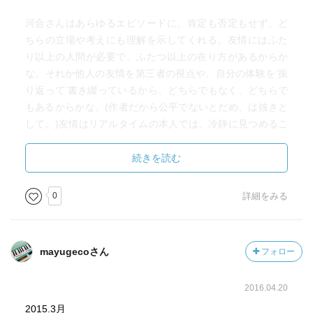
河合さんはあらゆるエピソードに、肯定も否定もせず、ど
ちらの立場や考えにも理解を示してくれる。友情にはふた
り以上の人間が必要で、ふたつ以上の在り方があるからか
な。それか他人の友情を第三者の視点や、自分の体験を’振
り返って’書き綴っているから、どちらでもなく、どちらで
もあるからかな。(作者だから公平でないとだめ、は抜きと
して。)友情はリアルタイムの本人では、冷静に見つめるこ
とが難しいものなのかもしれない。
だって普段の生活の中で、もし裏切られたとしたら、相手
続きを読む
の裏切る心理を分析する以前に激高する気がする！（そこ
で激高しないことが友情！？冒頭、トランクに死体があっ
0
詳細をみる
ても黙って話に乗ってくれる人＝友人からすると。）
贈りものの話はすべて興味深かったし、心温まった。
mayugecoさん
フォロー
贈りものの多義性は、私にも経験があり、海外の友人と話
していると、贈りもの以外の風習でも、お国柄の違いが出
2016.04.20
てくる。
友人は日本語が達者で、その辺りも詳しく教えてくれる
2015.3月