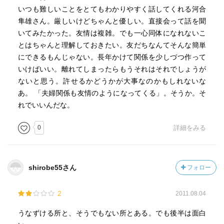
し、私も、日本だと不満や疑問に思うようなことでも、お
いつも難しいことをとてもわかりやすく話してくれる河合
国柄かも知れないと思えるようになった。友情などと改め
隼雄さん。厳しいけどちゃんと優しい。直接会って話を聞
て語ることもしてこなかったが、これは深い友情と呼べる
いてみたかった。友情は複雑。でも一心同体になれないこ
だろうと思えて嬉しくなった。
とはちゃんと理解しておきたい。友だちなんてそんな簡単
にできるもんじゃない。長年かけて関係を少しづつ作って
シンプルに大人の友情についてのみ、書かれた本だった！
いけばいい。離れてしまったらもうそれはそれでしょうが
美しい友情、荒んだ友情、誰と誰の友情とか、(その誰と誰
ないと思う。許せるかどうかが大事なのかもしれないな
の性格にもよるのではないか！？)そういったことではな
あ。 「夫婦関係も友情のようになってくる」。そうか。そ
く、人間の話だった。(そうだ、河合さんは心理学者なのだ
れでいいんだな。
から、そのアプローチは当たり前だった。)多種多様、ひと
0
詳細をみる
つも同じ友情はない。
人々が友情を描いた物語を読むのは、誰しも身近にあるも
のであり、その物語からどう感じ取るか、影響を受ける
か、人それぞれであり、友情という答えのないテーマに無
shirobe55さん
フォロー
限のドラマがあるからかもしれない。
2
2011.08.04
うなずける所と、そうでもない所とある。でも後半は面白