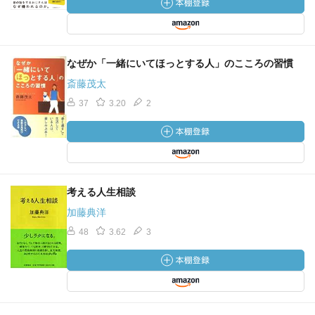
なぜか「一緒にいてほっとする人」のこころの習慣
斎藤茂太
37
3.20
2
考える人生相談
加藤典洋
48
3.62
3