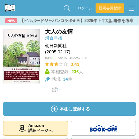
ログイン
新規会員登録
【ビルボードジャパンコラボ企画】2026年上半期話題作を考察
NEW
大人の友情
河合隼雄
朝日新聞社
(2005.02.17)
ISBN・EAN:
9784022579911
3.43
本棚登録:
236
人
感想:
34
件
本棚に登録する
Amazon
詳細ページへ