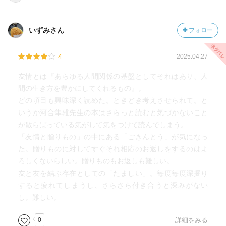
いずみさん
フォロー
4
2025.04.27
友情とは『あらゆる人間関係の基盤としてそれはあり、人
間の生き方を豊かにしてくれるもの』。
どの項目も興味深く読めた。ときどき考えさせられて。と
いうか河合隼雄先生の本はさらっと読むと気づかないこと
が散らばっている気がして気をつけて読んでしまう。
「友情と贈りもの」の中にある「ごきんとう」が気になっ
た。贈りものに対してすぐそれ相応のお返しをするのはよ
ろしくないらしい。贈りものもお返しも難しい。
友と友を結ぶ存在としての「たましい」。毎度毎度深掘り
すると疲れてしまうし、さらさら付き合うと深みがない
し。難しい。
0
詳細をみる