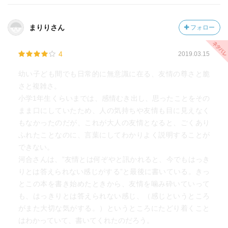
い的確な言葉での表現は流石である。
人生経験を経てこそ、しみじみと共感できる内容であり受
まりりさん
フォロー
け止める人の考えの深さによっても印象は異るであろう。
道徳の教科書のようであった。
4
2019.03.15
幼い子ども間でも日常的に無意識に在る、友情の尊さと脆
さと複雑さ。
小学1年生くらいまでは、感情むき出し、思ったことをその
まま口にしていたため、人の気持ちや友情も目に見えなく
もなかったのだが、これが大人の友情となると、ごくあり
ふれたことなのに、言葉にしてわかりよく説明することが
できない。
河合さんは、”友情とは何ぞやと訊かれると、今でもはっき
りとは答えられない感じがする”と最後に書いている。きっ
とこの本を書き始めたときから、友情を噛み砕いていって
も、はっきりとは答えられない感じ、（感じというところ
がまた大切な気がする。）というところにたどり着くこと
はわかっていて、書いてくれたのだろう。