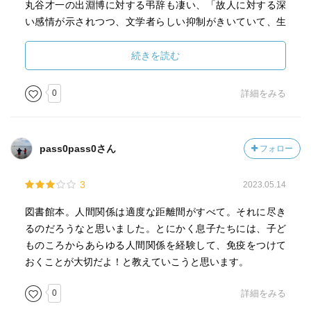
丸谷才一の出淵博に対する弔辞も凄い、「故人に対する深
い感情が示されつつ、文学者らしい抑制がきいていて、生
の感情によって他人の心を騒がせない節度が守られてい
る。」と抑制・節度が心を打つ、と言う。
続きを読む
「ついにゆく道とはかねて聞きしかど きのうけふとは思
はざりしを 伊勢物語」を「‥‥聞きしにまさるこの花
0
詳細をみる
道ぞ 隼雄」と読み替えて、死について白洲正子と語り
合う。
お互いの距離について、調節や操作にそれほど気をつかう
pass0pass0さん
フォロー
ことなく、相手と共にいる、あるいは「あの人がいる」と
思うだけで、ほっとできるような関係がひとつでもあれ
3
2023.05.14
ば、その他の付き合いは楽になるであろう‥‥「自立して
いる人は、適切な依存ができてそのことをよく認識してい
図書館本。人間関係は適度な距離間がすべて。それに尽き
る人である」等々身につまされて納得できる言葉が続く。
るのだろうなと思いました。とにかく息子たちには、子ど
田辺元と野上弥生子の友情を通した晩年の恋愛の話も秀逸
ものころからあらゆる人間関係を経験して、免疫をつけて
だ。彼らの和歌の遣り取りは一流の繊細さで展開され、感
おくことが大切だよ！と教えていこうと思います。
情の逸脱を防ぐ「断念の構図」がある、と言う。
付き合いや裏切り、贈り物とお返し、ホモの話、関係の踏
0
詳細をみる
み込み等々いろいろなことを俎上にあげて思考し無駄のな