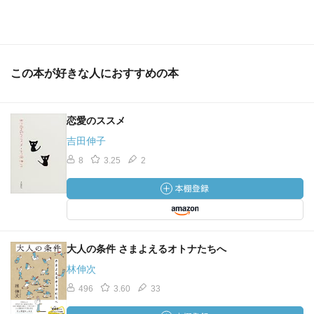
この本が好きな人におすすめの本
恋愛のススメ
吉田伸子
8
3.25
2
大人の条件 さまよえるオトナたちへ
林伸次
496
3.60
33