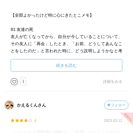
【全部よかったけど特に心にきたとこメモ】
81 友達の死
友人が亡くなってから、自分が今していることについて、
その友人に「再会」したとき、「お前、どうしてあんなこ
とをしたのだ」と言われた時に、どう説明しようかなと考
える。そして、彼に申し開きのできないようなことはやめ
ようと決心する。
続きを読む
死んだ友人たちが、自分を見ている、あるいは、見てくれ
ている、と考えることは生きてゆく上で大切なことと思
1
詳細をみる
う。
かえるくんさん
フォロー
4
2023.03.12
「いろんな人間関係の背後で、「友情」ということがはた