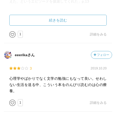
えた、というエピソードを披露してくれた」p,13
頭ごなしに叱るでも、庇うわけでもなく、無条件に話を聞
こうとする/してくれる関係。話に乗って何とかしようとい
続きを読む
う姿勢も感じられる。深い信頼関係。
実際には難しくても理想を追うことはできる。という話が
1
詳細をみる
p,39にある。
eeerikaさん
フォロー
3
2019.10.20
心理学やばかりでなく文学の勉強にもなって良い。せわし
ない生活を送る中、こういう本をのんびり読むのは心の療
養。
1
詳細をみる