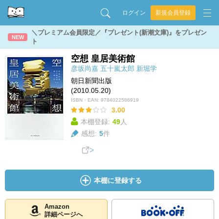
ログイン
新規会員登録
＼プレミアム会員限定／『プレゼント(新潮文庫)』をプレゼン
NEW
ト
空想 皇居美術館
彦坂尚嘉
五十嵐太郎
新堀学
朝日新聞出版
(2010.05.20)
ISBN・EAN:
9784022586919
3.00
本棚登録:
49
人
感想:
5
件
本棚に登録する
Amazon
詳細ページへ