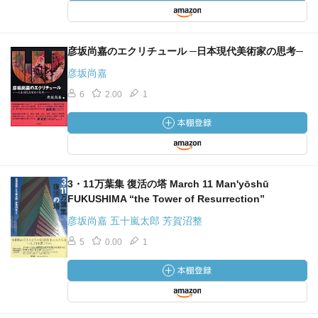
彦坂尚嘉のエクリチュール ─日本現代美術家の思考─
彦坂尚嘉
6
2.00
1
3・11万葉集 復活の塔 March 11 Man'yōshū
FUKUSHIMA “the Tower of Resurrection”
彦坂尚嘉 五十嵐太郎 芳賀沼整
5
0.00
1