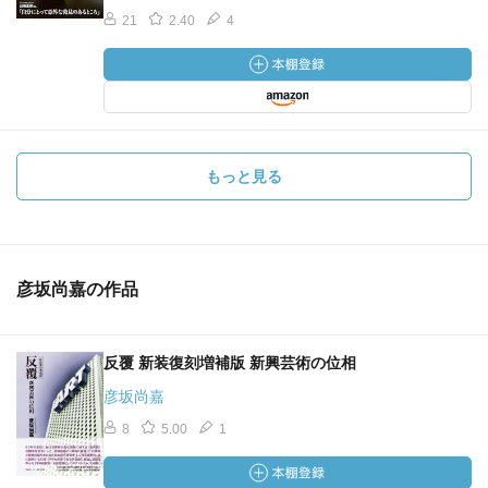
21
2.40
4
もっと見る
彦坂尚嘉の作品
反覆 新装復刻増補版 新興芸術の位相
彦坂尚嘉
8
5.00
1