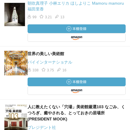
朝吹真理子 小林エリカ ほしよりこ Mamoru mamoru
福田里香
99
3.21
13
世界の美しい美術館
パイインターナショナル
338
3.75
16
人に教えたくない「穴場」美術館厳選103 なごみ、く
つろぎ、癒やされる、とっておきの居場所
(PRESIDENT MOOK)
プレジデント社