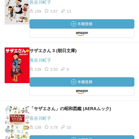
長谷川町子
159
3.67
13
サザエさん 3 (朝日文庫)
長谷川町子
139
3.50
9
「サザエさん」の昭和図鑑 (AERAムック)
長谷川町子
138
3.78
10