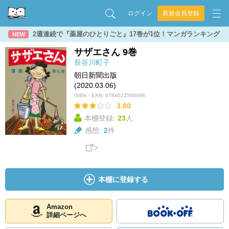
ログイン
新規会員登録
2週連続で『薬屋のひとりごと』17巻が1位！マンガランキング
NEW
サザエさん 9巻
長谷川町子
朝日新聞出版
(2020.03.06)
ISBN・EAN:
9784022588098
3.80
本棚登録:
23
人
感想:
2
件
本棚に登録する
Amazon
詳細ページへ