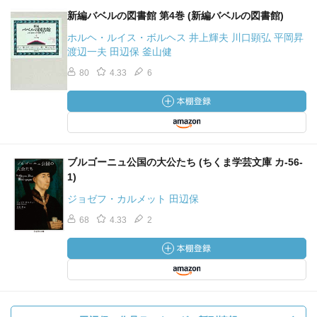
新編バベルの図書館 第4巻 (新編バベルの図書館)
ホルヘ・ルイス・ボルヘス 井上輝夫 川口顕弘 平岡昇
渡辺一夫 田辺保 釜山健
80
4.33
6
ブルゴーニュ公国の大公たち (ちくま学芸文庫 カ-56-
1)
ジョゼフ・カルメット 田辺保
68
4.33
2