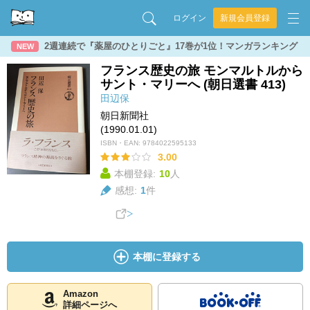
ログイン
新規会員登録
2週連続で『薬屋のひとりごと』17巻が1位！マンガランキング
NEW
フランス歴史の旅 モンマルトルから
サント・マリーへ (朝日選書 413)
田辺保
朝日新聞社
(1990.01.01)
ISBN・EAN:
9784022595133
3.00
本棚登録:
10
人
感想:
1
件
本棚に登録する
Amazon
詳細ページへ