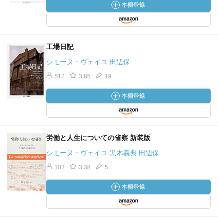
工場日記
シモーヌ・ヴェイユ 田辺保
512
3.85
19
労働と人生についての省察 新装版
シモーヌ・ヴェイユ 黒木義典 田辺保
103
3.38
5